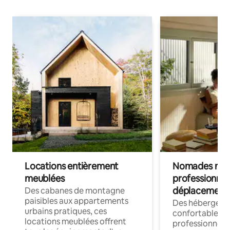
Locations entièrement
Nomades num
meublées
professionnel
déplacement
Des cabanes de montagne
paisibles aux appartements
Des hébergem
urbains pratiques, ces
confortables p
locations meublées offrent
professionnels