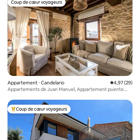
Coup de cœur voyageurs
Coup de cœur voyageurs
Appartement ⋅ Candelario
Évaluation mo
4,97 (29)
Appartements de Juan Manuel, Appartement puente...
Coup de cœur voyageurs
Coups de cœur voyageurs les plus appréciés