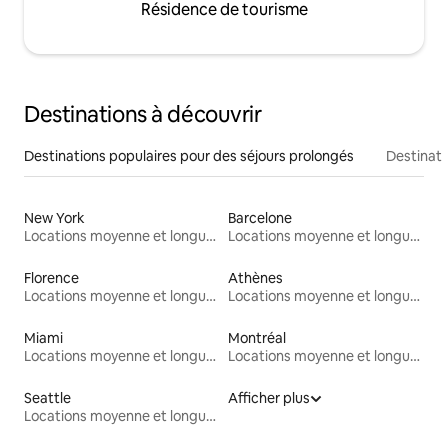
Résidence de tourisme
Destinations à découvrir
Destinations populaires pour des séjours prolongés
Destinati
New York
Barcelone
Locations moyenne et longue durée
Locations moyenne et longue durée
Florence
Athènes
Locations moyenne et longue durée
Locations moyenne et longue durée
Miami
Montréal
Locations moyenne et longue durée
Locations moyenne et longue durée
Seattle
Afficher plus
Locations moyenne et longue durée