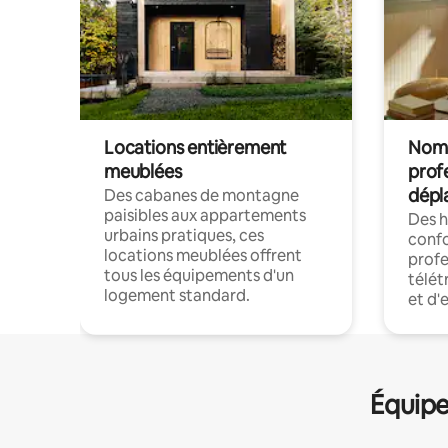
Locations entièrement
Noma
meublées
prof
dépl
Des cabanes de montagne
paisibles aux appartements
Des 
urbains pratiques, ces
confo
locations meublées offrent
profe
tous les équipements d'un
télét
logement standard.
et d'
Équipe