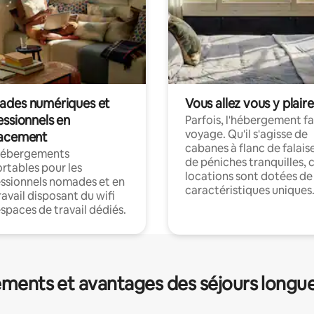
des numériques et
Vous allez vous y plaire
essionnels en
Parfois, l'hébergement fai
voyage. Qu'il s'agisse de
acement
cabanes à flanc de falais
hébergements
de péniches tranquilles, 
rtables pour les
locations sont dotées de
ssionnels nomades et en
caractéristiques uniques
ravail disposant du wifi
espaces de travail dédiés.
ments et avantages des séjours longu