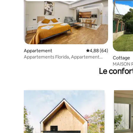
Appartement
Évaluation moyenne sur
4,88 (64)
Appartements Florida, Appartement
Cottage
avec lit double.
MAISON R
Le confor
CERRATO