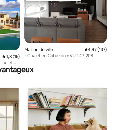
Maison de ville
Évaluation moyenne sur
4,97 (137)
« Chalet en Cabezón » VUT 47-208
ntaires : 4,82 sur 5
Évaluation moyenne sur la base de 15 commentaires : 4,8 sur 5
4,8 (15)
cine et
avantageux