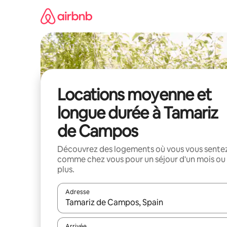
Aller
directement
au
contenu
Locations moyenne et
longue durée à Tamariz
de Campos
Découvrez des logements où vous vous sente
comme chez vous pour un séjour d'un mois ou
plus.
Adresse
Lorsque les résultats s'affichent, utilisez les flèc
Arrivée