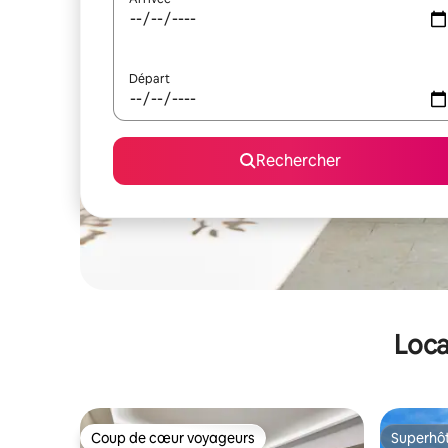
Départ
Rechercher
Loca
Coup de cœur voyageurs
Superhô
Coup de cœur voyageurs
Superhô