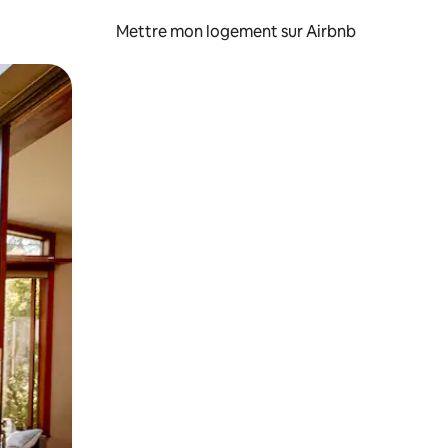
Mettre mon logement sur Airbnb
sant glisser.