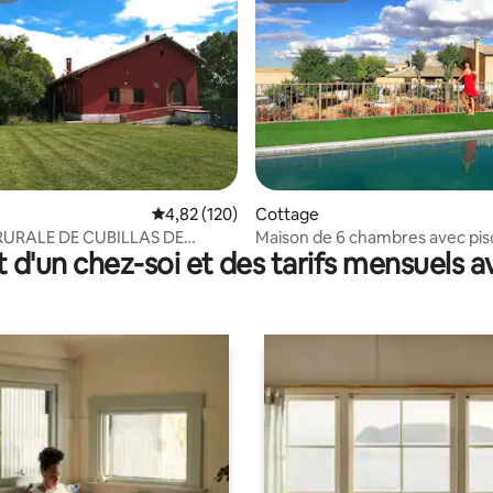
 la base de 64 commentaires : 4,88 sur 5
Évaluation moyenne sur la base de 120 comme
4,82 (120)
Cottage
URALE DE CUBILLAS DE
Maison de 6 chambres avec pis
t d'un chez-soi et des tarifs mensuels 
grand jardin.