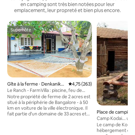
en camping sont très bien notées pour leur
emplacement, leur propreté et bien plus encore.
Superhôte
Superhôte
Gîte à la ferme ⋅ Denkanikot
Évaluation moyenne sur la base 
4,75 (263)
ta R.F.
Le Ranch - FarmVilla : piscine, feu de
camp, nature
Notre propriété de ferme de 2 acres est
situé à la périphérie de Bangalore - à 50
km en voiture de la ville électronique. Il
Place de camping 
fait partie d'un domaine de 33 acres et
Camp Kodai... un 
est entouré de nature : montagnes,
aventures rustiqu
Le camp de Kodai 
arbres, ciel clair et lac à l'avant. Un bel
hébergement dans
endroit où vous pourrez vous détendre