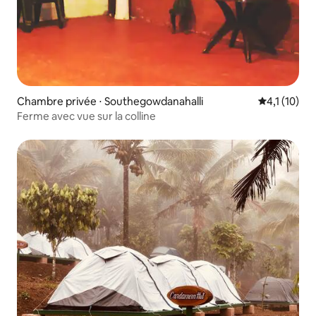
Chambre privée ⋅ Southegowdanahalli
Évaluation 
4,1 (10)
Ferme avec vue sur la colline