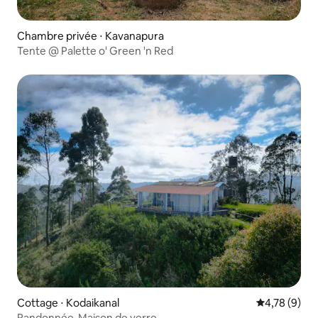
Chambre privée ⋅ Kavanapura
Tente @ Palette o' Green 'n Red
Cottage ⋅ Kodaikanal
Évaluation m
4,78 (9)
Randonnée-Maison de verre