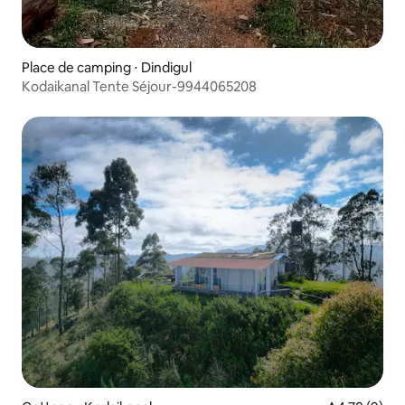
Place de camping ⋅ Dindigul
Kodaikanal Tente Séjour-9944065208