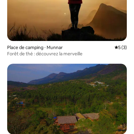
Place de camping ⋅ Munnar
Évaluatio
5 (3)
Forêt de thé : découvrez la merveille