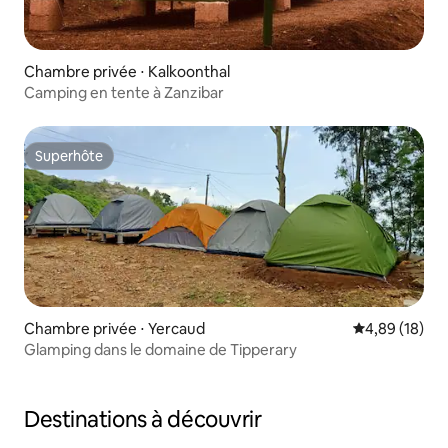
Chambre privée ⋅ Kalkoonthal
Camping en tente à Zanzibar
Superhôte
Superhôte
Chambre privée ⋅ Yercaud
Évaluation mo
4,89 (18)
Glamping dans le domaine de Tipperary
Destinations à découvrir