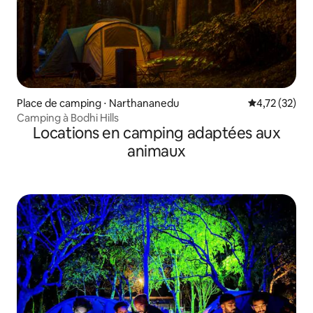
Place de camping ⋅ Narthananedu
Évaluation mo
4,72 (32)
Camping à Bodhi Hills
Locations en camping adaptées aux
animaux