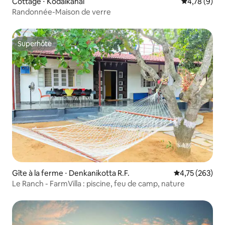
Cottage ⋅ Kodaikanal
Évaluation m
4,78 (9)
Randonnée-Maison de verre
Superhôte
Superhôte
Gîte à la ferme ⋅ Denkanikotta R.F.
Évaluation moy
4,75 (263)
Le Ranch - FarmVilla : piscine, feu de camp, nature