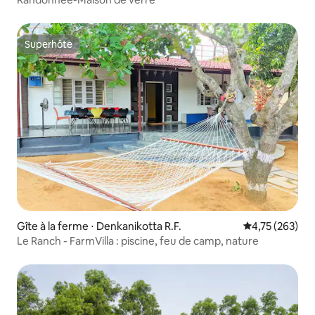
Superhôte
Superhôte
Gîte à la ferme ⋅ Denkanikotta R.F.
Évaluation moy
4,75 (263)
Le Ranch - FarmVilla : piscine, feu de camp, nature