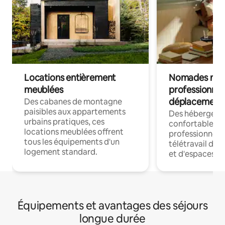
Locations entièrement
Nomades num
meublées
professionnel
déplacement
Des cabanes de montagne
paisibles aux appartements
Des hébergem
urbains pratiques, ces
confortables p
locations meublées offrent
professionnels
tous les équipements d'un
télétravail dis
logement standard.
et d'espaces de
Équipements et avantages des séjours
longue durée