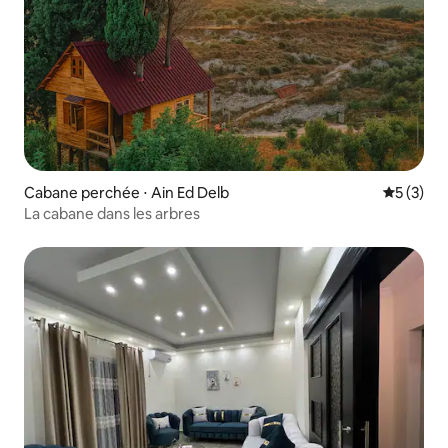
Cabane perchée ⋅ Ain Ed Delb
Évaluatio
5 (3)
La cabane dans les arbres