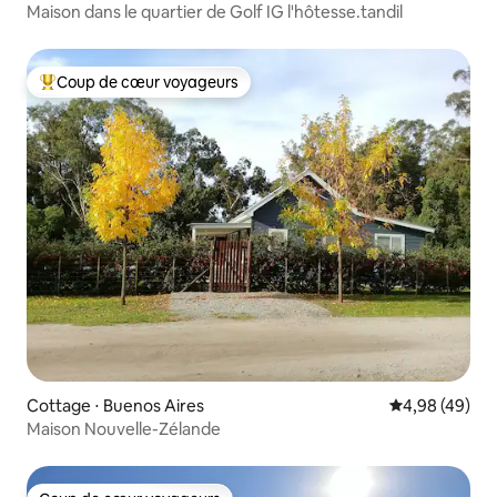
Maison dans le quartier de Golf IG l'hôtesse.tandil
Coup de cœur voyageurs
Coups de cœur voyageurs les plus appréciés
Cottage ⋅ Buenos Aires
Évaluation mo
4,98 (49)
Maison Nouvelle-Zélande