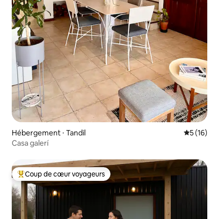
Hébergement ⋅ Tandil
Évaluation
5 (16)
Casa galerí
Coup de cœur voyageurs
Coups de cœur voyageurs les plus appréciés