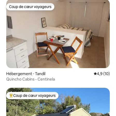
Coup de cœur voyageurs
Coup de cœur voyageurs
Hébergement ⋅ Tandil
Évaluation m
4,9 (10)
Quincho Cabins - Centinela
Coup de cœur voyageurs
Coups de cœur voyageurs les plus appréciés