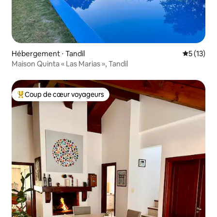
Hébergement ⋅ Tandil
Évaluation
5 (13)
Maison Quinta « Las Marias », Tandil
Coup de cœur voyageurs
Coups de cœur voyageurs les plus appréciés