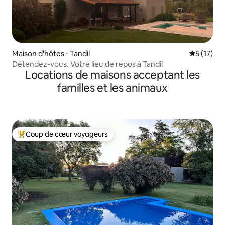
Maison d'hôtes ⋅ Tandil
Évaluation
5 (17)
Détendez-vous. Votre lieu de repos à Tandil
Locations de maisons acceptant les
familles et les animaux
Coup de cœur voyageurs
Coups de cœur voyageurs les plus appréciés