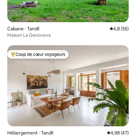
Cabane ⋅ Tandil
Évaluation m
4,8 (55)
Maison La Genoveva
Coup de cœur voyageurs
Coups de cœur voyageurs les plus appréciés
Hébergement ⋅ Tandil
Évaluation mo
4,98 (47)