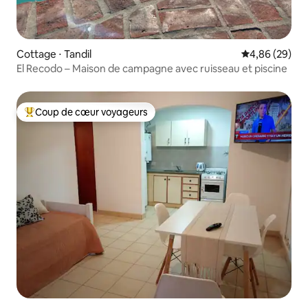
Cottage ⋅ Tandil
Évaluation mo
4,86 (29)
El Recodo – Maison de campagne avec ruisseau et piscine
Coup de cœur voyageurs
Coups de cœur voyageurs les plus appréciés