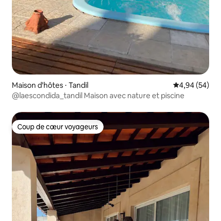
Maison d'hôtes ⋅ Tandil
Évaluation mo
4,94 (54)
@laescondida_tandil Maison avec nature et piscine
Coup de cœur voyageurs
Coup de cœur voyageurs