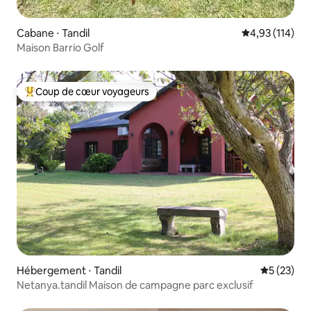
Cabane ⋅ Tandil
Évaluation moy
4,93 (114)
Maison Barrio Golf
Coup de cœur voyageurs
Coups de cœur voyageurs les plus appréciés
Hébergement ⋅ Tandil
Évaluation
5 (23)
Netanya.tandil Maison de campagne parc exclusif