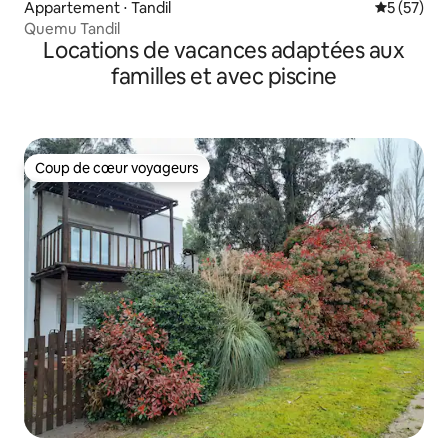
Appartement ⋅ Tandil
Évaluation
5 (57)
Quemu Tandil
Locations de vacances adaptées aux
familles et avec piscine
Coup de cœur voyageurs
Coup de cœur voyageurs