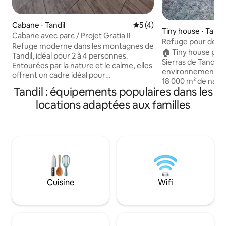
Cabane ⋅ Tandil
Évaluation moyenne sur la 
5 (4)
Tiny house ⋅ Tandil
Cabane avec parc / Projet Gratia II
Refuge pour deux 
Refuge moderne dans les montagnes de
Alemana »
🏠 Tiny house pour
Tandil, idéal pour 2 à 4 personnes.
Sierras de Tandil. 
Entourées par la nature et le calme, elles
environnement ca
offrent un cadre idéal pour
18 000 m² de natur
déconnecter. Ils disposent d'une
Tandil : équipements populaires dans les
centre, idéale pou
chambre, d'un salon avec canapé-lit
proximité des montagnes.
locations adaptées aux familles
2 places, d'une salle à manger, d'une
forêts, de chevau
cuisine équipée, d'une salle de bain
oiseaux. Il dispose
complète, du Wi-Fi et de la climatisation
vue panoramique, d
réversible (chaud/froid). Draps et
de bain et d'une c
serviettes fournis, parking. Un espace
des ustensiles et t
chaleureux et intime pour profiter du
cuisiner. Le linge de lit, les serviettes, le
calme de la montagne, à quelques
café, le thé et le s
minutes des principales artères de la
parking, cuisinière
ville. Animaux de compagnie à la charge
Cuisine
Wifi
du client. Des dommages ou un
nettoyage supplémentaire seront
facturés.