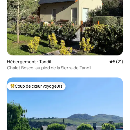
Hébergement ⋅ Tandil
Évaluation
5 (21)
Chalet Bosco, au pied de la Sierra de Tandil
Coup de cœur voyageurs
Coups de cœur voyageurs les plus appréciés