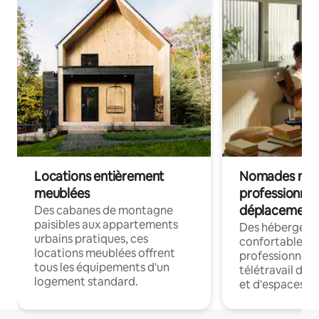
Locations entièrement
Nomades num
meublées
professionnel
déplacement
Des cabanes de montagne
paisibles aux appartements
Des hébergem
urbains pratiques, ces
confortables p
locations meublées offrent
professionnels
tous les équipements d'un
télétravail dis
logement standard.
et d'espaces de