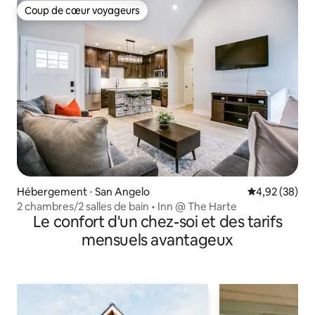
Coup de cœur voyageurs
Coup de cœur voyageurs
Hébergement ⋅ San Angelo
Évaluation mo
4,92 (38)
2 chambres/2 salles de bain • Inn @ The Harte
Le confort d'un chez-soi et des tarifs
mensuels avantageux