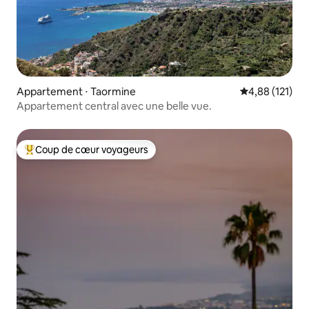
Appartement ⋅ Taormine
Évaluation moy
4,88 (121)
Appartement central avec une belle vue.
Coup de cœur voyageurs
Coups de cœur voyageurs les plus appréciés