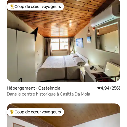
Coup de cœur voyageurs
Coups de cœur voyageurs les plus appréciés
Hébergement ⋅ Castelmola
Évaluation moy
4,94 (256)
Dans le centre historique à Casitta Da Mola
Coup de cœur voyageurs
Coups de cœur voyageurs les plus appréciés