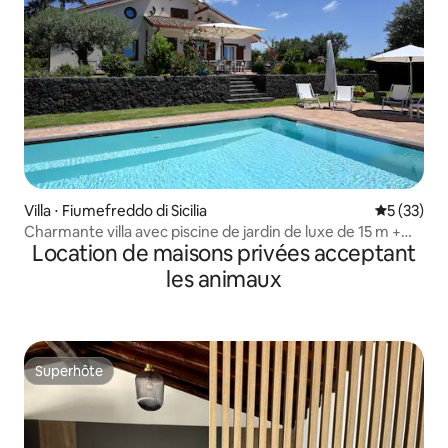
Villa ⋅ Fiumefreddo di Sicilia
Évaluation
5 (33)
Charmante villa avec piscine de jardin de luxe de 15 m +
Location de maisons privées acceptant
parking
les animaux
Superhôte
Superhôte