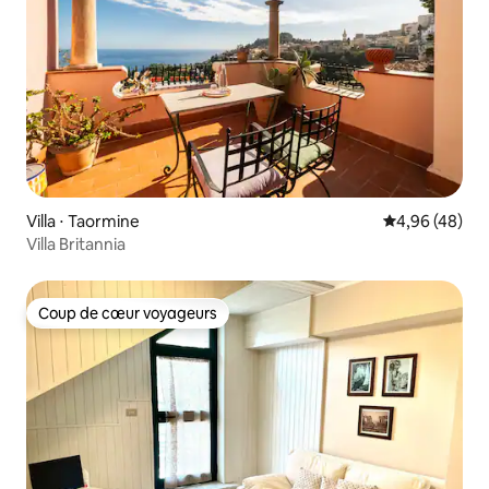
Villa ⋅ Taormine
Évaluation mo
4,96 (48)
Villa Britannia
Coup de cœur voyageurs
Coup de cœur voyageurs