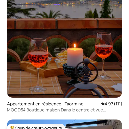
Appartement en résidence ⋅ Taormine
Évaluation mo
4,97 (111)
MOOD54 Boutique maison Dans le centre et vue
panoramique
Coup de cœur voyageurs