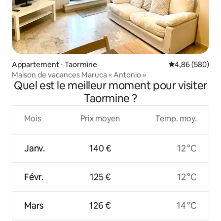
Appartement ⋅ Taormine
Évaluation moy
4,86 (580)
Maison de vacances Maruca « Antonio »
Quel est le meilleur moment pour visiter
Taormine ?
Mois
Prix moyen
Temp. moy.
Janv.
140 €
12 °C
Févr.
125 €
12 °C
Mars
126 €
14 °C