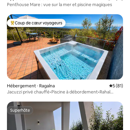
Penthouse Mare : vue sur la mer et piscine magiques
Coup de cœur voyageurs
Coups de cœur voyageurs les plus appréciés
Hébergement ⋅ Ragalna
Évaluation
5 (81)
Jacuzzi privé chauffé•Piscine à débordement•Rahal
Luxury
Superhôte
Superhôte