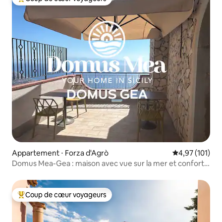
Coups de cœur voyageurs les plus appréciés
Appartement ⋅ Forza d'Agrò
Évaluation moy
4,97 (101)
Domus Mea-Gea : maison avec vue sur la mer et confort
hôtelier
Coup de cœur voyageurs
Coups de cœur voyageurs les plus appréciés