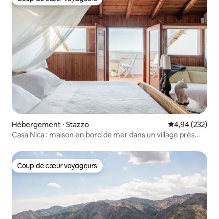
Coup de cœur voyageurs
Hébergement ⋅ Stazzo
Évaluation moy
4,94 (232)
Casa Nica : maison en bord de mer dans un village près
d'Acireale
Coup de cœur voyageurs
Coup de cœur voyageurs