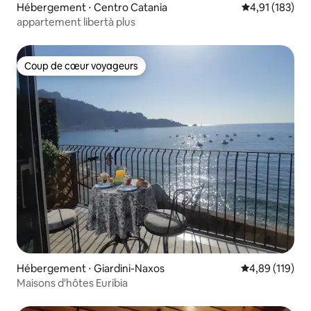
Hébergement ⋅ Centro Catania
Évaluation moy
4,91 (183)
appartement libertà plus
Coup de cœur voyageurs
Coup de cœur voyageurs
Hébergement ⋅ Giardini-Naxos
Évaluation moy
4,89 (119)
Maisons d'hôtes Euribia