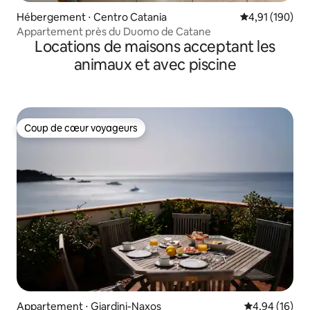
Hébergement ⋅ Centro Catania
Évaluation moy
4,91 (190)
Appartement près du Duomo de Catane
Locations de maisons acceptant les
animaux et avec piscine
Coup de cœur voyageurs
Coup de cœur voyageurs
Appartement ⋅ Giardini-Naxos
Évaluation mo
4,94 (16)