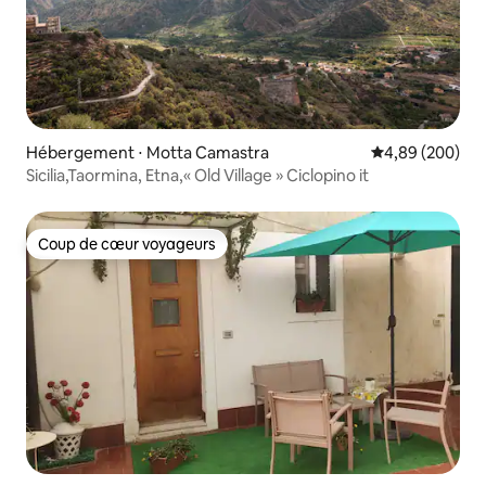
Hébergement ⋅ Motta Camastra
Évaluation moy
4,89 (200)
Sicilia,Taormina, Etna,« Old Village » Ciclopino it
Coup de cœur voyageurs
Coup de cœur voyageurs