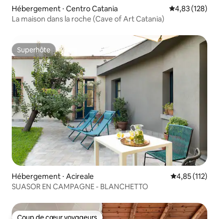
Hébergement ⋅ Centro Catania
Évaluation moy
4,83 (128)
La maison dans la roche (Cave of Art Catania)
Superhôte
Superhôte
Hébergement ⋅ Acireale
Évaluation moy
4,85 (112)
SUASOR EN CAMPAGNE - BLANCHETTO
Coup de cœur voyageurs