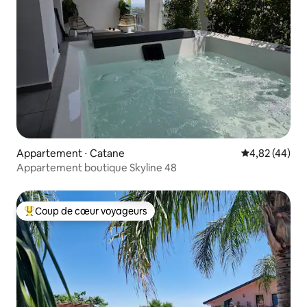
Appartement ⋅ Catane
Évaluation mo
4,82 (44)
Appartement boutique Skyline 48
Coup de cœur voyageurs
Coups de cœur voyageurs les plus appréciés