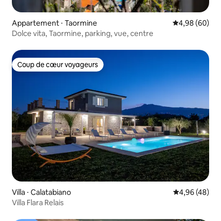
Appartement ⋅ Taormine
Évaluation mo
4,98 (60)
Dolce vita, Taormine, parking, vue, centre
Coup de cœur voyageurs
Coup de cœur voyageurs
Villa ⋅ Calatabiano
Évaluation mo
4,96 (48)
Villa Flara Relais