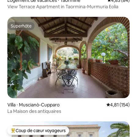
Logement de vacances ⋅ Taormine
Évaluation mo
4,83 (84)
View Terrace Apartment in Taormina-Murmuria Eolia
Superhôte
Superhôte
Villa ⋅ Muscianò-Cupparo
Évaluation moy
4,81 (154)
La Maison des antiquaires
Coup de cœur voyageurs
Coups de cœur voyageurs les plus appréciés