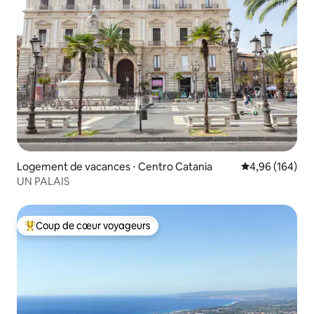
Logement de vacances ⋅ Centro Catania
Évaluation moy
4,96 (164)
UN PALAIS
Coup de cœur voyageurs
Coups de cœur voyageurs les plus appréciés