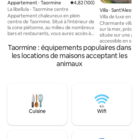
Appartement ⋅ Taormine
Évaluation moyenne sur la base 
4,82 (100)
La libellula - Taormine centre
Villa ⋅ Sant'Alessio 
Appartement chaleureux en plein
Villa de luxe en b
centre de Taormine. Situé à l'intérieur de
Taormine, Sicile
Charmante villa d
la zone piétonne, au milieu de nombreux
sur la mer, près de
bars et restaurants, vous aurez accès à
située sur une peti
une délicieuse cuisine locale et à une vie
accessible en seu
nocturne animée juste devant votre
Taormine : équipements populaires dans
pied. La villa est i
porte. Que vous choisissiez de participer
personnes. Deux chambres doubles,
les locations de maisons acceptant les
aux festivités ou simplement de vous
chacune avec salle
animaux
imprégner de l'atmosphère animée dans
chambre. Grande t
le confort de votre propre balcon privé,
des arbres, des pla
cet appartement offre le mélange
Vous aurez : 2 pla
parfait d'excitation et de détente pour
jardin et vous appré
les amateurs de movida. Les chambres
plage à proximité et
disposent de fenêtres doubles qui
La villa est parfai
offrent un repos du bruit extérieur.
la plage, romantiqu
Cuisine
Wifi