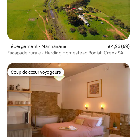
Hébergement ⋅ Mannanarie
Évaluation mo
4,93 (69)
Escapade rurale - Harding Homestead Boniah Creek SA
Coup de cœur voyageurs
Coup de cœur voyageurs