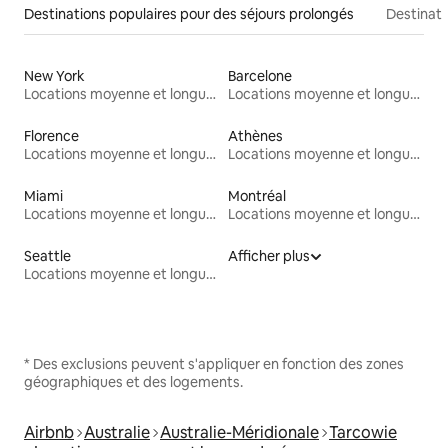
Destinations populaires pour des séjours prolongés
Destinati
New York
Barcelone
Locations moyenne et longue durée
Locations moyenne et longue durée
Florence
Athènes
Locations moyenne et longue durée
Locations moyenne et longue durée
Miami
Montréal
Locations moyenne et longue durée
Locations moyenne et longue durée
Seattle
Afficher plus
Locations moyenne et longue durée
* Des exclusions peuvent s'appliquer en fonction des zones
géographiques et des logements.
Airbnb
Australie
Australie-Méridionale
Tarcowie