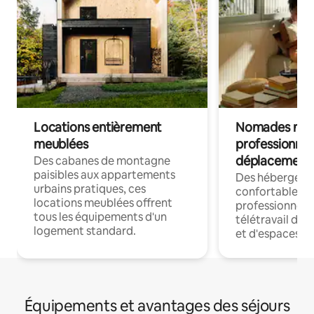
Locations entièrement
Nomades num
meublées
professionnel
déplacement
Des cabanes de montagne
paisibles aux appartements
Des hébergem
urbains pratiques, ces
confortables p
locations meublées offrent
professionnels
tous les équipements d'un
télétravail dis
logement standard.
et d'espaces de
Équipements et avantages des séjours