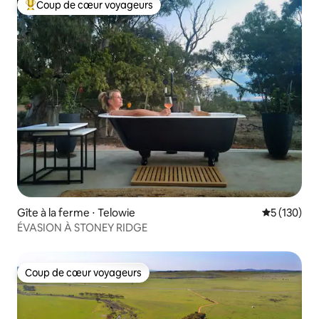
Coup de cœur voyageurs
Coups de cœur voyageurs les plus appréciés
Gîte à la ferme ⋅ Telowie
Évaluation 
5 (130)
ÉVASION À STONEY RIDGE
Coup de cœur voyageurs
Coup de cœur voyageurs