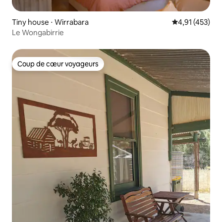
Tiny house ⋅ Wirrabara
Évaluation moy
4,91 (453)
Le Wongabirrie
Coup de cœur voyageurs
Coup de cœur voyageurs