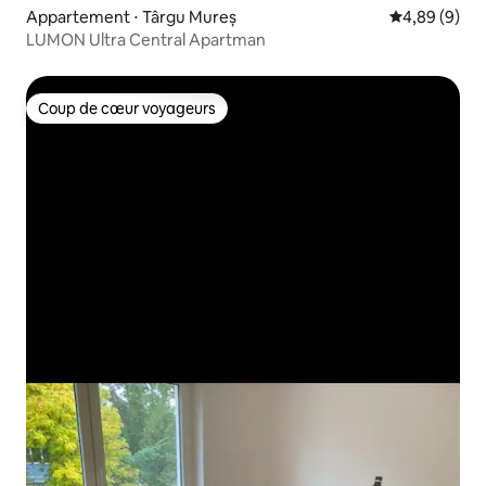
Appartement ⋅ Târgu Mureș
Évaluation m
4,89 (9)
LUMON Ultra Central Apartman
Coup de cœur voyageurs
Coup de cœur voyageurs