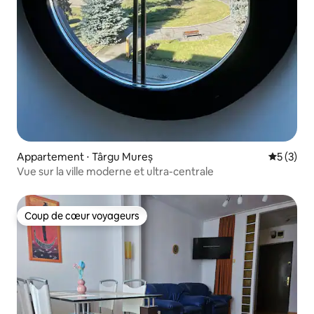
Appartement ⋅ Târgu Mureș
Évaluatio
5 (3)
Vue sur la ville moderne et ultra-centrale
Coup de cœur voyageurs
Coup de cœur voyageurs