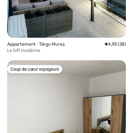
Appartement ⋅ Târgu Mureș
Évaluation mo
4,95 (38)
Le loft moderne
Coup de cœur voyageurs
Coup de cœur voyageurs