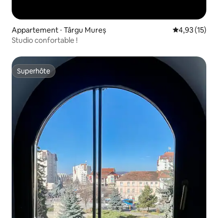
Appartement ⋅ Târgu Mureș
Évaluation mo
4,93 (15)
Studio confortable !
Superhôte
Superhôte