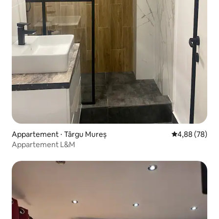
Appartement ⋅ Târgu Mureș
Évaluation mo
4,88 (78)
Appartement L&M