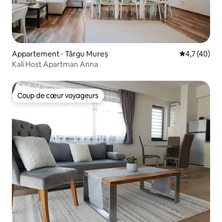
Appartement ⋅ Târgu Mureș
Évaluation m
4,7 (40)
Kali Host Apartman Anna
Coup de cœur voyageurs
Coup de cœur voyageurs