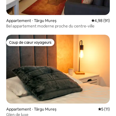
Appartement ⋅ Târgu Mureș
Évaluation mo
4,98 (91)
Bel appartement moderne proche du centre-ville
Coup de cœur voyageurs
Coup de cœur voyageurs
Appartement ⋅ Târgu Mureș
Évaluatio
5 (11)
Glen de luxe