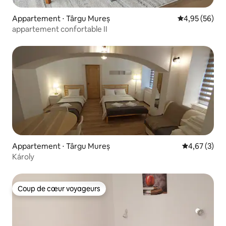
Appartement ⋅ Târgu Mureș
Évaluation mo
4,95 (56)
appartement confortable II
Appartement ⋅ Târgu Mureș
Évaluation m
4,67 (3)
Károly
Coup de cœur voyageurs
Coup de cœur voyageurs