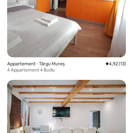
Appartement ⋅ Târgu Mureș
Évaluation mo
4,92 (13)
4 Appartement 4 Budiu