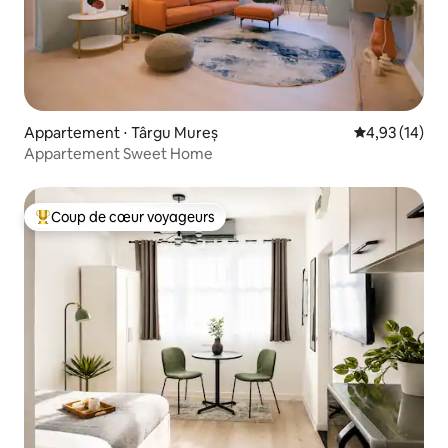
Appartement ⋅ Târgu Mureș
Évaluation mo
4,93 (14)
Appartement Sweet Home
Coup de cœur voyageurs
Coups de cœur voyageurs les plus appréciés