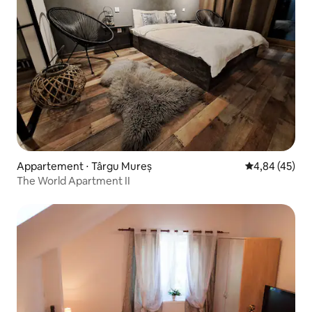
Appartement ⋅ Târgu Mureș
Évaluation mo
4,84 (45)
The World Apartment II