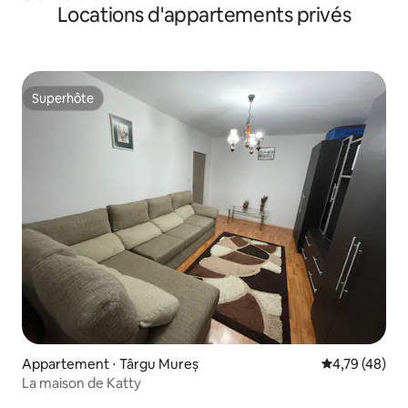
Locations d'appartements privés
Superhôte
Superhôte
Appartement ⋅ Târgu Mureș
Évaluation mo
4,79 (48)
La maison de Katty