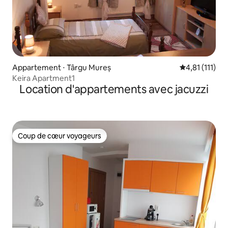
Appartement ⋅ Târgu Mureș
Évaluation mo
4,81 (111)
Keira Apartment1
Location d'appartements avec jacuzzi
Coup de cœur voyageurs
Coup de cœur voyageurs