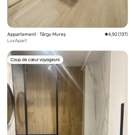
Appartement ⋅ Târgu Mureș
Évaluation moy
4,92 (137)
LuxApart
Coup de cœur voyageurs
Coup de cœur voyageurs