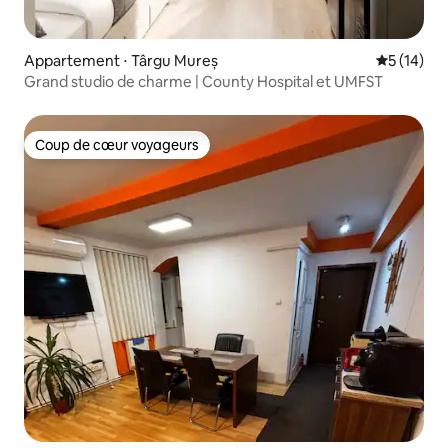
Appartement ⋅ Târgu Mureș
Évaluation
5 (14)
Grand studio de charme | County Hospital et UMFST
Coup de cœur voyageurs
Coup de cœur voyageurs