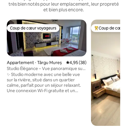
très bien notés pour leur emplacement, leur propreté
et bien plus encore.
Coup de cœur voyageurs
Coup de cœur 
Coup de cœur voyageurs
Coups de cœur vo
Appartement ⋅ Târgu Mureș
Évaluation moyenne sur la base
4,95 (38)
Studio Élégance – Vue panoramique sur
le fleuve
✨ Studio moderne avec une belle vue
sur la rivière, situé dans un quartier
calme, parfait pour un séjour relaxant.
Une connexion Wi-Fi gratuite et un
parking sur place sont disponibles
gratuitement dans l'appartement.
L'appartement d'une chambre dispose
d'une salle de séjour avec une télévision
à écran plat avec services de streaming,
d'une kitchenette entièrement équipée