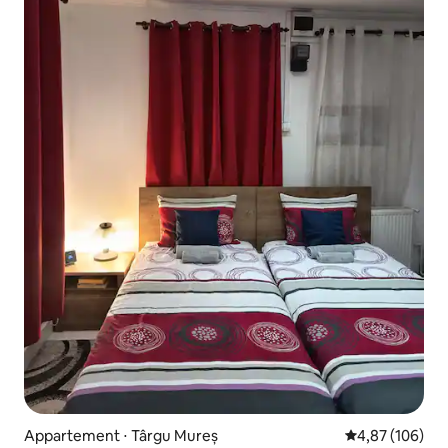
Appartement ⋅ Târgu Mureș
Évaluation moy
4,87 (106)