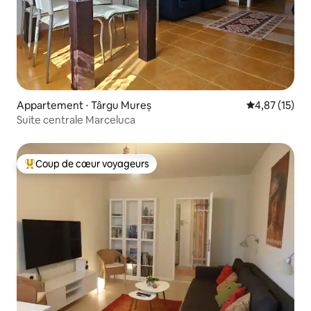
Appartement ⋅ Târgu Mureș
Évaluation mo
4,87 (15)
Suite centrale Marceluca
Coup de cœur voyageurs
Coups de cœur voyageurs les plus appréciés