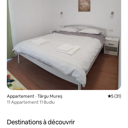
Appartement ⋅ Târgu Mureș
Évaluation
5 (31)
11 Appartement 11 Budiu
Destinations à découvrir