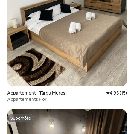
Appartement ⋅ Târgu Mureș
Évaluation mo
4,93 (15)
Appartements Flor
Superhôte
Superhôte