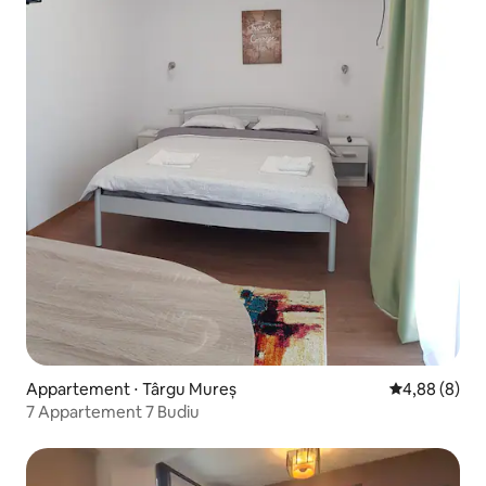
Appartement ⋅ Târgu Mureș
Évaluation m
4,88 (8)
7 Appartement 7 Budiu