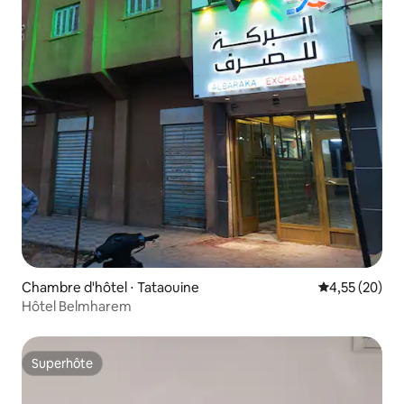
Chambre d'hôtel ⋅ Tataouine
Évaluation mo
4,55 (20)
Hôtel Belmharem
Superhôte
Superhôte