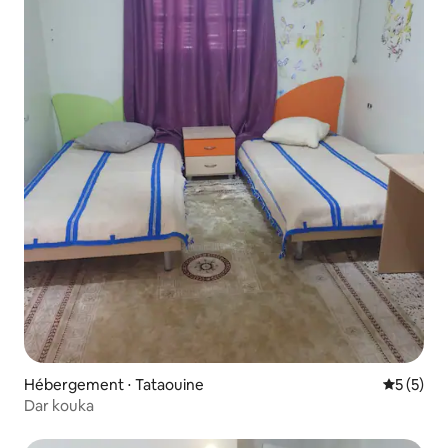
Hébergement ⋅ Tataouine
Évaluatio
5 (5)
Dar kouka