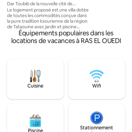
équipée, Parking i
Dar Toubib de la nouvelle cité de
connexion interne
Tataouine
Le logement proposé est une villa dotée
quelques minutes d
de toutes les commodités conçue dans
restaurants, mini 
la pure tradition ksourienne de la région
côté.petit déj dis
de Tataouine avec jardin et piscine
jour)
Équipements populaires dans les
privative dans un quartier très calme de
la nouvelle cité de Tataouine, avec
locations de vacances à RAS EL OUEDI
garage privé, cuisine, deux salles de bain,
deux grands sallons avec cheminée, un
séjour avec connexion internet au wifi,
les chambres à coucher sont au nombre
de 4 bien aménagées, les terrasses sont
nombreuses et offrent sur une belle vue
surles montagne avoisinantes
Cuisine
Wifi
Stationnement
Piscine