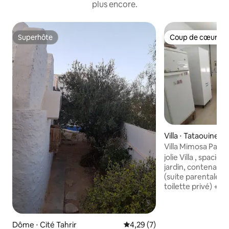
plus encore.
Superhôte
Coup de cœur vo
Superhôte
Coup de cœur vo
Villa ⋅ Tataouine
Villa Mimosa Parkin
jolie Villa , spacie
jardin, contenant
(suite parentale l
toilette privé) + 
lits) + 2 éme salle
chaque chambre e
climatiseur chaud e
Dôme ⋅ Cité Tahrir
Évaluation moyenne sur la bas
4,29 (7)
deux canapé-lit ave