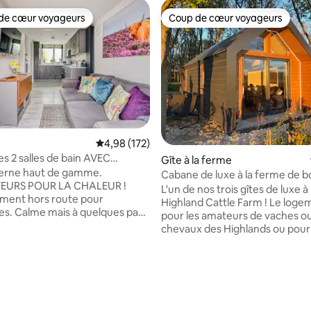
de cœur voyageurs
Coup de cœur voyageurs
 cœur voyageurs les plus appréciés
Coup de cœur voyageurs
Évaluation moyenne sur la base de 172 comme
4,98 (172)
s 2 salles de bain AVEC
Gîte à la ferme
URS ! Près de Lichfield et de
erne haut de gamme.
Cabane de luxe à la ferme de b
EURS POUR LA CHALEUR !
Highlands de Rhosyn - Pod 1
L'un de nos trois gîtes de luxe 
ment hors route pour
Highland Cattle Farm ! Le loge
res. Calme mais à quelques pas
pour les amateurs de vaches o
d'un joli village avec 3 pubs, des
chevaux des Highlands ou pour
traditionnels, une boulangerie,
veulent simplement un séjour 
rative, un café et des
détente luxueux avec une belle
mporter Un second chez-
luxueuses capsules de glampin
ur la base de 240 commentaires : 5 sur 5
ravailler loin de chez soi. Accès
disponibles à la réservation pou
ichfield, Burton on Trent,
visiteurs qui viennent à nos ex
, Birmingham et Derby.
Highland et pour ceux qui n'ont