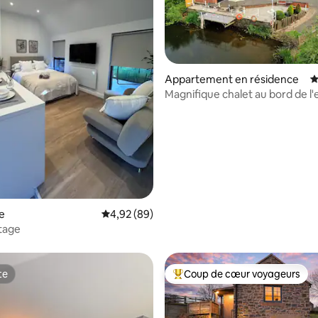
 la base de 49 commentaires : 4,98 sur 5
Appartement en résidence
É
Magnifique chalet au bord de l'e
berge de la rivière
e
Évaluation moyenne sur la base de 89 commen
4,92 (89)
tage
te
Coup de cœur voyageurs
te
Coups de cœur voyageurs les p