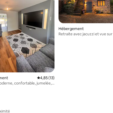
Hébergement
r la base de 27 commentaires : 4,93 sur 5
Retraite avec jacuzzi et vue sur 
ment
Évaluation moyenne sur la base de 13 comme
4,85 (13)
derne, confortable, jumelée,
 calme
ximité