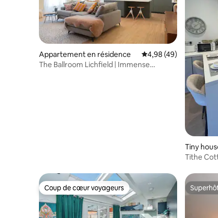
Appartement en résidence
Évaluation moyenne sur
4,98 (49)
The Ballroom Lichfield | Immense
appartement dans le centre
Tiny hous
Tithe Cot
Coup de cœur voyageurs
Superhô
Coup de cœur voyageurs
Superhô