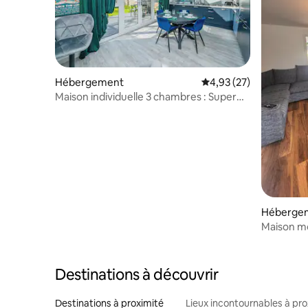
Hébergement
Évaluation moyenne su
4,93 (27)
Maison individuelle 3 chambres : Super
King Size | Parking x2 | Capacité d'accueil
de 7 personnes
Héberge
Maison mo
située au
Destinations à découvrir
Destinations à proximité
Lieux incontournables à pro