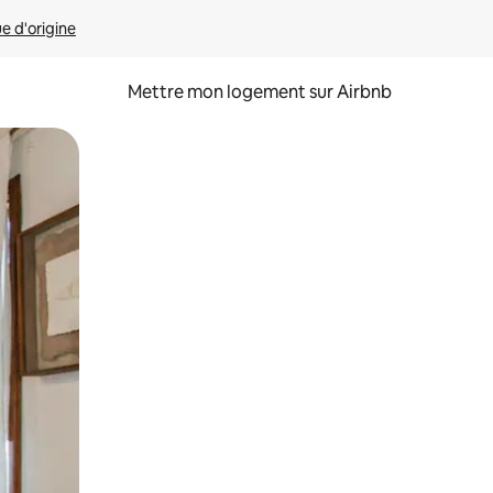
ue d'origine
Mettre mon logement sur Airbnb
sant glisser.