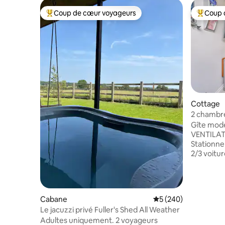
Coup de cœur voyageurs
Coup 
Coups de cœur voyageurs les plus appréciés
Coups de
Cottage
2 chambre
VENTILATE
Gîte mod
NMA
VENTILAT
Stationne
2/3 voitu
du centre 
bouchers 
une coopé
restaurants à e
Cabane
Évaluation moyenne s
5 (240)
soi pour t
Le jacuzzi privé Fuller's Shed All Weather
facile à L
Adultes uniquement. 2 voyageurs
Tamworth