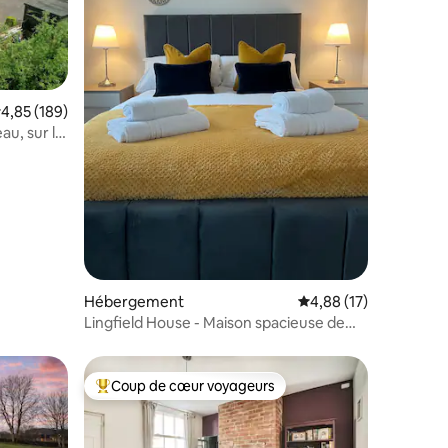
valuation moyenne sur la base de 189 commentaires : 4,85 sur 5
4,85 (189)
au, sur la
taires : 4,92 sur 5
Hébergement
Évaluation moyenne su
4,88 (17)
Lingfield House - Maison spacieuse de
3 chambres à Burton
Coup de cœur voyageurs
lus appréciés
Coups de cœur voyageurs les plus appréciés