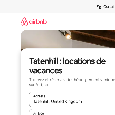
Aller
Certai
directement
au
contenu
Tatenhill : locations de
vacances
Trouvez et réservez des hébergements uniqu
sur Airbnb
Adresse
Lorsque les résultats s'affichent, utilisez les flèc
Arrivée