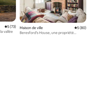
Évaluation moyenne sur la base de 73 commentaires : 5 sur 5
5 (73)
Maison de ville
Évaluation moyenne
5 (80)
la vallée
Beresford's House, une propriété
d'époque vraiment unique
ntaires : 4,85 sur 5