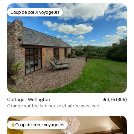
Coup de cœur voyageurs
Coup de cœur voyageurs
Cottage ⋅ Wellington
Évaluation moy
4,76 (306)
Grange voûtée lumineuse et aérée avec vue
Coup de cœur voyageurs
Coups de cœur voyageurs les plus appréciés