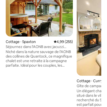
Cottage ⋅ Spaxton
Évaluation moyenne sur la base 
4,99 (255)
Séjournez dans l'AONB avec jacuzzi
privé, chiens bienvenus
Niché dans la nature sauvage de l'AONB
des collines de Quantock, ce magnifique
chalet est une retraite à la campagne
parfaite. Idéal pour les couples, les
familles, les marcheurs, les coureurs de
trail, les cyclistes, les ornithologues et les
amoureux de la nature. Entièrement
Cottage ⋅ Curry Ri
rénové, avec un grand jacuzzi, un
Gîte de campagne 
chauffage par le sol, des meubles
populaire, 6 couc
Un élégant chalet 
confortables, une machine à café et un
situé dans le villa
poêle à bois pour des nuits d'hiver
recherché du Some
confortables. Les chiens sont les
est parfait pour l
bienvenus, hangar verrouillable pour les