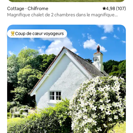
Cottage ⋅ Chilfrome
Évaluation moy
4,98 (107)
Magnifique chalet de 2 chambres dans le magnifique
Dorset
Coup de cœur voyageurs
Coups de cœur voyageurs les plus appréciés