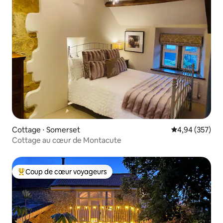
Cottage ⋅ Somerset
Évaluation moy
4,94 (357)
Cottage au cœur de Montacute
Coup de cœur voyageurs
Coups de cœur voyageurs les plus appréciés