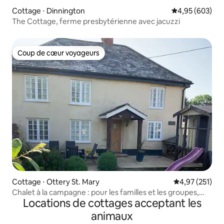
Cottage ⋅ Dinnington
Évaluation moy
4,95 (603)
The Cottage, ferme presbytérienne avec jacuzzi
Coup de cœur voyageurs
Coup de cœur voyageurs
Cottage ⋅ Ottery St. Mary
Évaluation moy
4,97 (251)
Chalet à la campagne : pour les familles et les groupes,
Locations de cottages acceptant les
avec jacuzzi
animaux