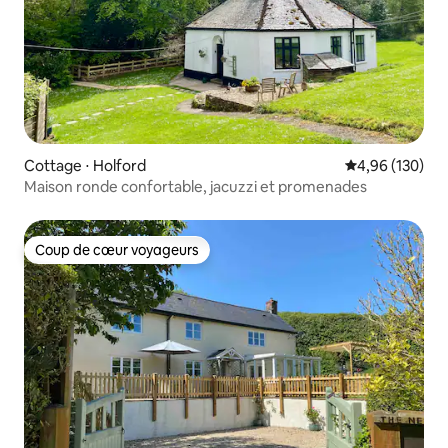
Cottage ⋅ Holford
Évaluation moy
4,96 (130)
Maison ronde confortable, jacuzzi et promenades
Coup de cœur voyageurs
Coup de cœur voyageurs