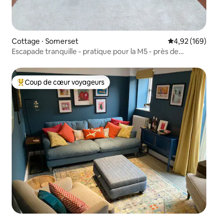
Cottage ⋅ Somerset
Évaluation moy
4,92 (169)
Escapade tranquille - pratique pour la M5 - près de
Wellington
Coup de cœur voyageurs
Coups de cœur voyageurs les plus appréciés