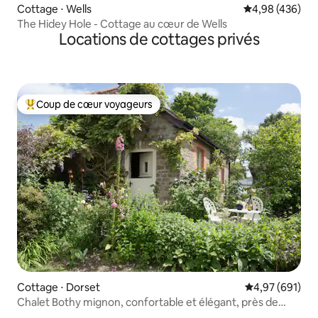
Cottage ⋅ Wells
Évaluation moy
4,98 (436)
The Hidey Hole - Cottage au cœur de Wells
Locations de cottages privés
Coup de cœur voyageurs
Coups de cœur voyageurs les plus appréciés
Cottage ⋅ Dorset
Évaluation moy
4,97 (691)
Chalet Bothy mignon, confortable et élégant, près de
Sherborne