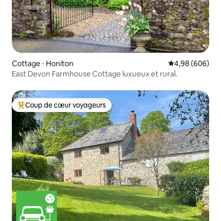
Cottage ⋅ Honiton
Évaluation moye
4,98 (606)
East Devon Farmhouse Cottage luxueux et rural.
Coup de cœur voyageurs
Coups de cœur voyageurs les plus appréciés