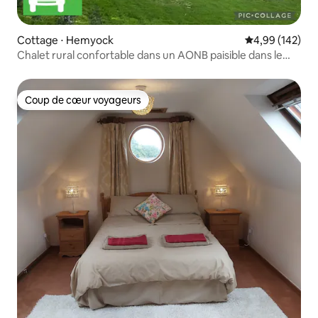
Cottage ⋅ Hemyock
Évaluation moy
4,99 (142)
Chalet rural confortable dans un AONB paisible dans le
Devon
Coup de cœur voyageurs
Coup de cœur voyageurs