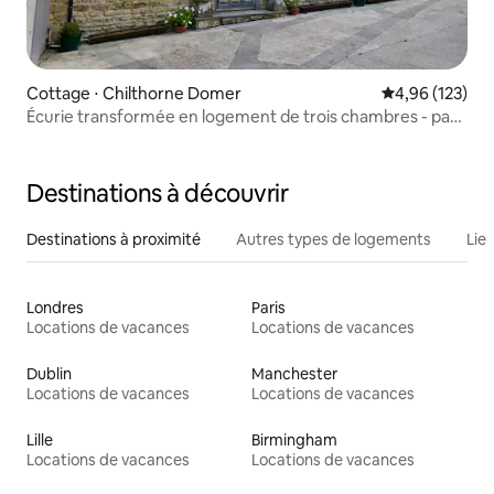
Cottage ⋅ Chilthorne Domer
Évaluation moy
4,96 (123)
Écurie transformée en logement de trois chambres - pas
d'enfants de moins de 8 ans
Destinations à découvrir
Destinations à proximité
Autres types de logements
Lie
Londres
Paris
Locations de vacances
Locations de vacances
Dublin
Manchester
Locations de vacances
Locations de vacances
Lille
Birmingham
Locations de vacances
Locations de vacances