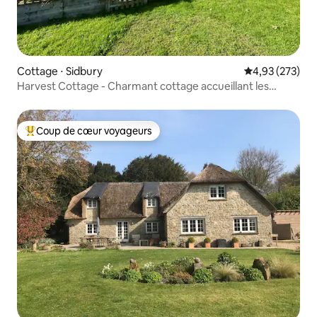
Cottage ⋅ Sidbury
Évaluation moy
4,93 (273)
Harvest Cottage - Charmant cottage accueillant les
chiens
Coup de cœur voyageurs
Coups de cœur voyageurs les plus appréciés