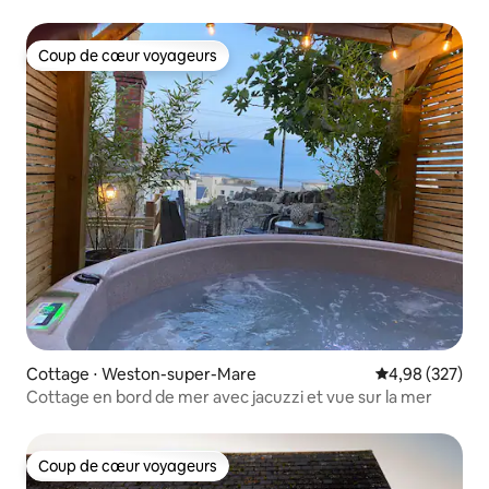
Coup de cœur voyageurs
Coup de cœur voyageurs
Cottage ⋅ Weston-super-Mare
Évaluation moy
4,98 (327)
Cottage en bord de mer avec jacuzzi et vue sur la mer
Coup de cœur voyageurs
Coup de cœur voyageurs