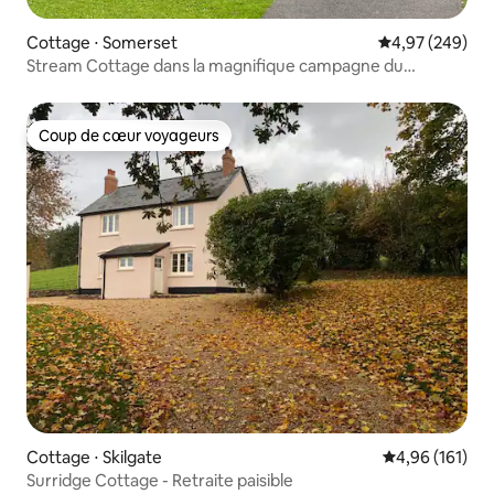
Cottage ⋅ Somerset
Évaluation moy
4,97 (249)
Stream Cottage dans la magnifique campagne du
Somerset.
Coup de cœur voyageurs
Coup de cœur voyageurs
Cottage ⋅ Skilgate
Évaluation moy
4,96 (161)
Surridge Cottage - Retraite paisible