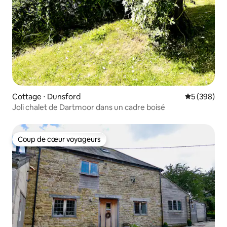
Cottage ⋅ Dunsford
Évaluation 
5 (398)
Joli chalet de Dartmoor dans un cadre boisé
Coup de cœur voyageurs
Coup de cœur voyageurs