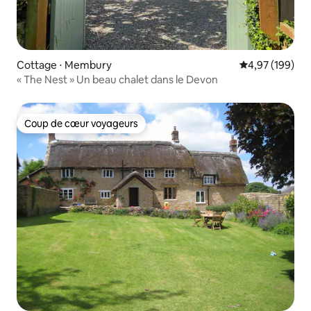
Cottage ⋅ Membury
Évaluation moy
4,97 (199)
« The Nest » Un beau chalet dans le Devon
Coup de cœur voyageurs
Coup de cœur voyageurs