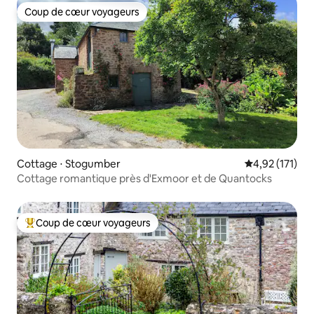
Coup de cœur voyageurs
Coup de cœur voyageurs
Cottage ⋅ Stogumber
Évaluation moy
4,92 (171)
Cottage romantique près d'Exmoor et de Quantocks
Coup de cœur voyageurs
Coups de cœur voyageurs les plus appréciés