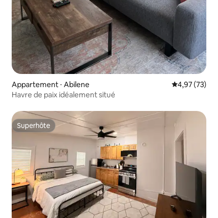
Appartement ⋅ Abilene
Évaluation mo
4,97 (73)
Havre de paix idéalement situé
Superhôte
Superhôte