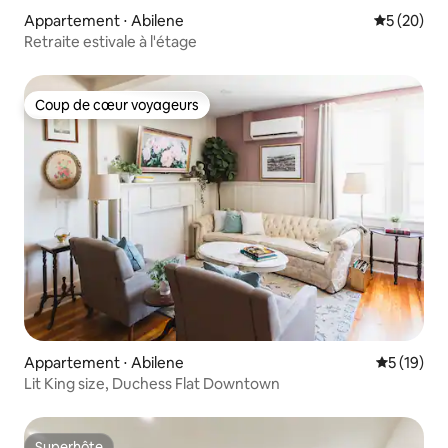
Appartement ⋅ Abilene
Évaluation
5 (20)
Retraite estivale à l'étage
Coup de cœur voyageurs
Coup de cœur voyageurs
Appartement ⋅ Abilene
Évaluation
5 (19)
Lit King size, Duchess Flat Downtown
Superhôte