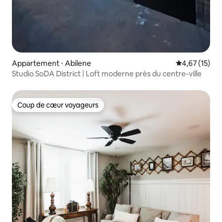
Appartement ⋅ Abilene
Évaluation mo
4,67 (15)
Studio SoDA District | Loft moderne près du centre-ville
Coup de cœur voyageurs
Coup de cœur voyageurs