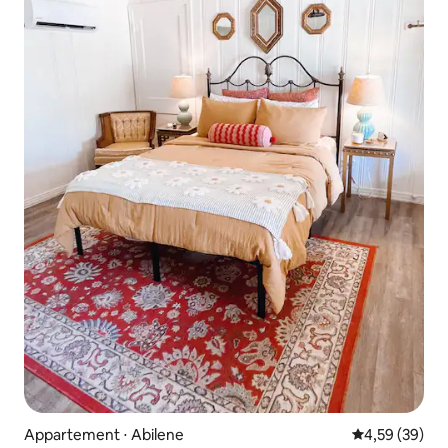
Appartement ⋅ Abilene
Évaluation mo
4,59 (39)