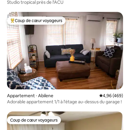
Studio tropical près de l'ACU
Coup de cœur voyageurs
Coups de cœur voyageurs les plus appréciés
Appartement ⋅ Abilene
Évaluation moy
4,96 (469)
Adorable appartement 1/1 à l'étage au-dessus du garage !
Coup de cœur voyageurs
Coup de cœur voyageurs