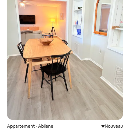
Appartement ⋅ Abilene
Nouvel hébe
Nouveau