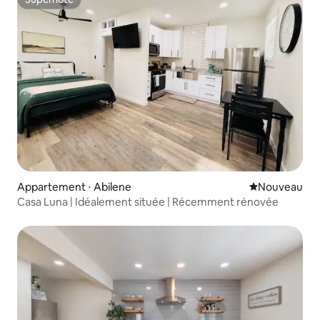
Superhôte
Appartement ⋅ Abilene
Nouvel hébe
Nouveau
Casa Luna | Idéalement située | Récemment rénovée