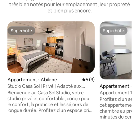
très bien notés pour leur emplacement, leur propreté
et bien plus encore.
Superhôte
Superhôte
Superhôte
Superhôte
Appartement ⋅ Abilene
Évaluation moyenne sur la 
5 (3)
Appartement ⋅ Ab
Studio Casa Sol | Privé | Adapté aux
séjours de longue durée
Appartement 1 ch
Bienvenue au Casa Sol Studio, votre
centre-ville d'Abil
studio privé et confortable, conçu pour
Profitez d'un séjo
le confort, la praticité et les séjours de
cet appartement c
longue durée. Profitez d'un espace privé
chambre au premie
avec un lit queen size confortable, une
minutes du centre-v
cuisine entièrement équipée et tout le
pour les voyageurs
nécessaire, aussi bien pour des séjours
loisirs, cet espace
courts que pour des séjours prolongés.
complète, d'un lav