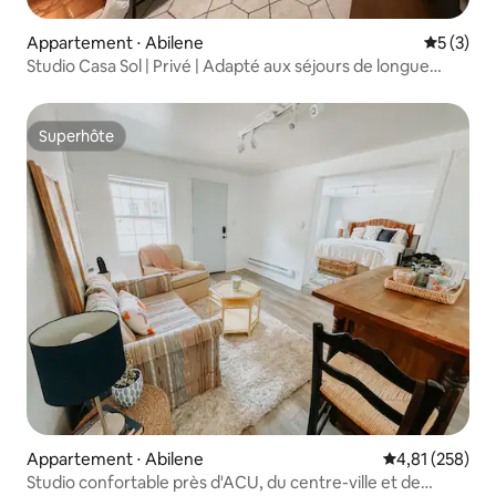
Appartement ⋅ Abilene
Évaluatio
5 (3)
Studio Casa Sol | Privé | Adapté aux séjours de longue
durée
Superhôte
Superhôte
Appartement ⋅ Abilene
Évaluation moy
4,81 (258)
Studio confortable près d'ACU, du centre-ville et de