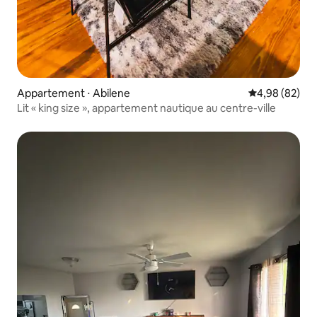
Appartement ⋅ Abilene
Évaluation mo
4,98 (82)
Lit « king size », appartement nautique au centre-ville