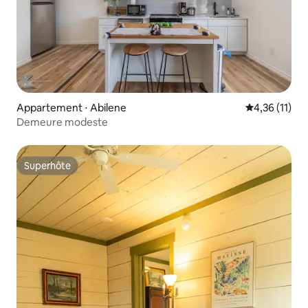
Appartement ⋅ Abilene
Évaluation mo
4,36 (11)
Demeure modeste
Superhôte
Superhôte