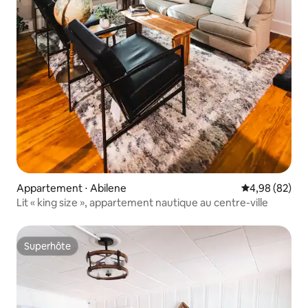
Appartement ⋅ Abilene
Évaluation mo
4,98 (82)
Lit « king size », appartement nautique au centre-ville
Superhôte
Superhôte