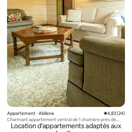
Appartement ⋅ Abilene
Évaluation mo
4,83 (24)
Charmant appartement central de 1 chambre près de
Location d'appartements adaptés aux
l'ACU, centre-ville