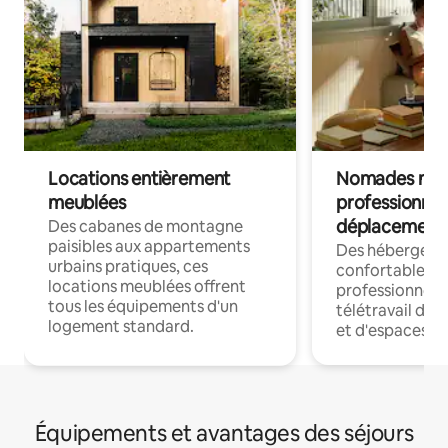
Locations entièrement
Nomades num
meublées
professionnel
déplacement
Des cabanes de montagne
paisibles aux appartements
Des hébergem
urbains pratiques, ces
confortables p
locations meublées offrent
professionnels
tous les équipements d'un
télétravail dis
logement standard.
et d'espaces de
Équipements et avantages des séjours