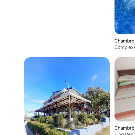
Chambre 
Complexe 
Chambre p
King Henr