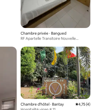
Chambre privée ⋅ Bangued
RF Apartelle Transitoire Nouvelle
Chambre 8
entaires : 4,5 sur 5
Chambre d'hôtel ⋅ Bantay
Évaluation moyenne s
4,75 (4)
Hospitalité vigan # 11