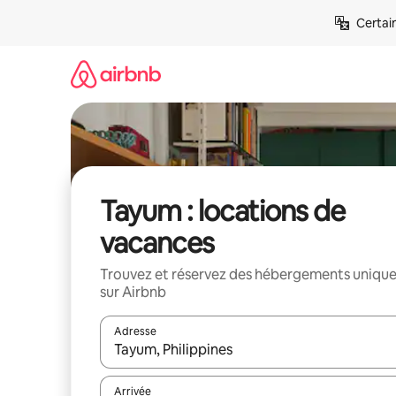
Aller
Certai
directement
au
contenu
Tayum : locations de
vacances
Trouvez et réservez des hébergements uniqu
sur Airbnb
Adresse
Lorsque les résultats s'affichent, utilisez les flèc
Arrivée