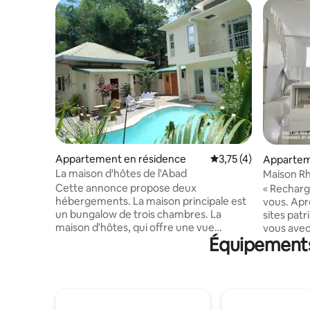
Appartement en résidence
Évaluation moyenne s
3,75 (4)
Apparteme
ur
La maison d'hôtes de l'Abad
Maison Rh
proche de
Cette annonce propose deux
« Recharge
hébergements. La maison principale est
vous. Apr
un bungalow de trois chambres. La
sites pat
maison d'hôtes, qui offre une vue
vous avec
Équipements 
magnifique sur la montagne, est située
et vos émi
juste derrière le jardin, face à la piscine
préférées
privée de l'hôte, et est un appartement
base idéa
de deux étages. Le rez-de-chaussée sert
touche de 
de mini salle de sport à l'hôte, l'étage
#RenvilleH
supérieur comprend une chambre avec
des sites 