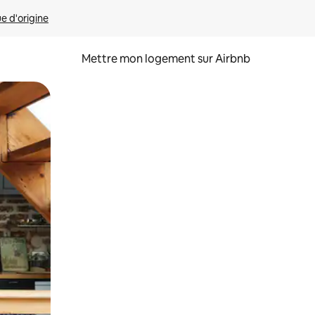
ue d'origine
Mettre mon logement sur Airbnb
sant glisser.