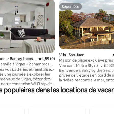
Superhôte
Superhôte
Villa ⋅ San Juan
ur la base de 4 commentaires : 3,75 sur 5
nt ⋅ Bantay ilocos s
Évaluation moyenne sur la base de 9 commen
4,89 (9)
Maison de plage exclusive près 
enville à Vigan – 2 chambres,
Là où la rivière rencontre la me
Vue dans Metro Style (avril 202
s sites touristiques
z vos batteries et réinitialisez-
Bienvenue à Balay by the Sea, un
ès une journée à explorer les
privée de 3 étages en bord de m
rimoniaux de Vigan, détendez-
la rivière rencontre la mer, en
 notre connexion Wi-Fi rapide
d'une vue imprenable sur les 
populaires dans les locations de vac
ssions de télévision Cignal
de la Cordillère et de couchers d
. Rhenville House est votre
inoubliables. À seulement 30 minutes
le, alliant confort moderne et
des rues historiques de Vigan e
charme local. ✨
45 minutes de Paoay, cette villa
ouse #ViganStaycation ». Près
exclusive offre le mélange parf
touristiques et des fast-foods.
nature, de patrimoine, de confo