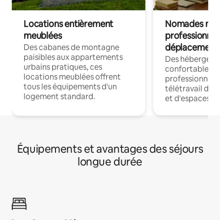
Locations entièrement
Nomades num
meublées
professionnel
déplacement
Des cabanes de montagne
paisibles aux appartements
Des hébergem
urbains pratiques, ces
confortables p
locations meublées offrent
professionnels
tous les équipements d'un
télétravail dis
logement standard.
et d'espaces de
Équipements et avantages des séjours
longue durée