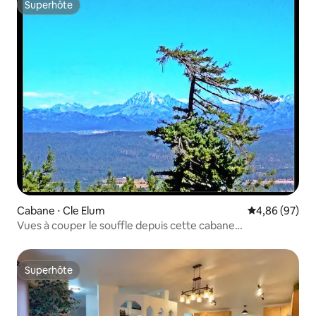
Superhôte
Superhôte
Cabane ⋅ Cle Elum
Évaluation mo
4,86 (97)
Vues à couper le souffle depuis cette cabane
personnalisée de Cle Elum
Superhôte
Superhôte