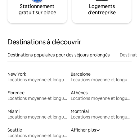
Stationnement
Logements
gratuit sur place
d'entreprise
Destinations à découvrir
Destinations populaires pour des séjours prolongés
Destinati
New York
Barcelone
Locations moyenne et longue durée
Locations moyenne et longue durée
Florence
Athènes
Locations moyenne et longue durée
Locations moyenne et longue durée
Miami
Montréal
Locations moyenne et longue durée
Locations moyenne et longue durée
Seattle
Afficher plus
Locations moyenne et longue durée