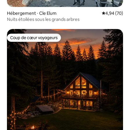
Hébergement ⋅ Cle Elum
Évaluation mo
4,94 (70)
Nuits étoilées sous les grands arbres
Coup de cœur voyageurs
Coup de cœur voyageurs