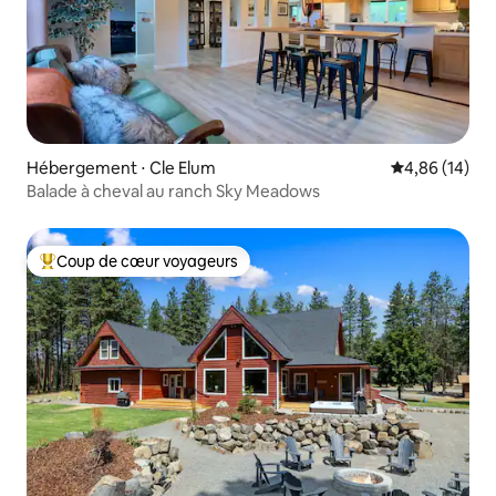
Hébergement ⋅ Cle Elum
Évaluation mo
4,86 (14)
Balade à cheval au ranch Sky Meadows
Coup de cœur voyageurs
Coups de cœur voyageurs les plus appréciés