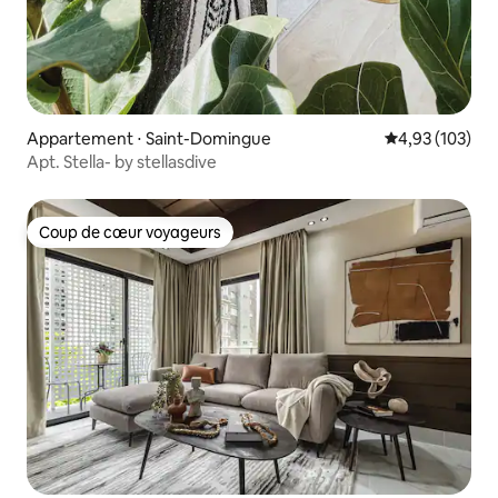
Appartement ⋅ Saint-Domingue
Évaluation moy
4,93 (103)
Apt. Stella- by stellasdive
Coup de cœur voyageurs
Coup de cœur voyageurs