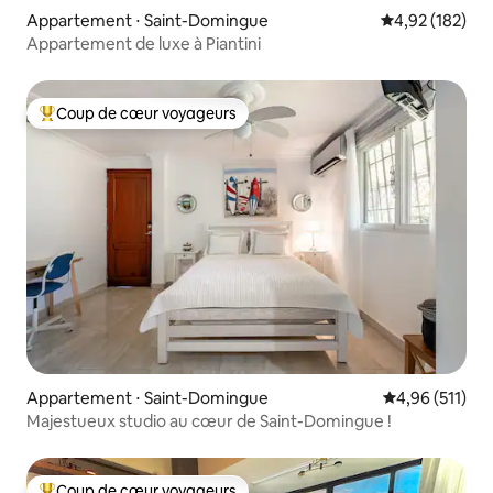
Appartement ⋅ Saint-Domingue
Évaluation moy
4,92 (182)
Appartement de luxe à Piantini
Coup de cœur voyageurs
Coups de cœur voyageurs les plus appréciés
Appartement ⋅ Saint-Domingue
Évaluation moy
4,96 (511)
Majestueux studio au cœur de Saint-Domingue !
Coup de cœur voyageurs