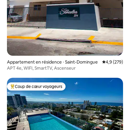
Appartement en résidence ⋅ Saint-Domingue
Évaluation mo
4,9 (279)
APT 4e, WIFI, SmartTV, Ascenseur
Coup de cœur voyageurs
Coups de cœur voyageurs les plus appréciés