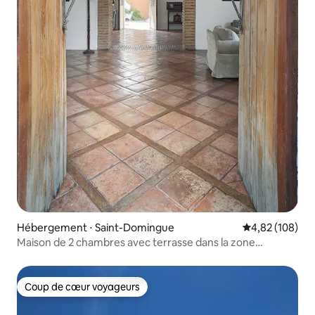
Hébergement ⋅ Saint-Domingue
Évaluation moy
4,82 (108)
Maison de 2 chambres avec terrasse dans la zone
coloniale
Coup de cœur voyageurs
Coup de cœur voyageurs