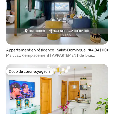
Appartement en résidence ⋅ Saint-Domingue
Évaluation moy
4,94 (110)
MEILLEUR emplacement | APPARTEMENT de luxe
2 CHAMBRES | PISCINE et SALLE DE GYM
Coup de cœur voyageurs
Coup de cœur voyageurs