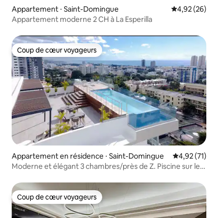
Appartement ⋅ Saint-Domingue
Évaluation mo
4,92 (26)
Appartement moderne 2 CH à La Esperilla
Coup de cœur voyageurs
Coup de cœur voyageurs
Appartement en résidence ⋅ Saint-Domingue
Évaluation mo
4,92 (71)
Moderne et élégant 3 chambres/près de Z. Piscine sur le
toit colonial
Coup de cœur voyageurs
Coup de cœur voyageurs