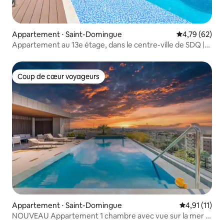
Appartement ⋅ Saint-Domingue
Évaluation mo
4,79 (62)
Appartement au 13e étage, dans le centre-ville de SDQ |
piscine + jacuzzi
Coup de cœur voyageurs
Coup de cœur voyageurs
Appartement ⋅ Saint-Domingue
Évaluation m
4,91 (11)
NOUVEAU Appartement 1 chambre avec vue sur la mer +