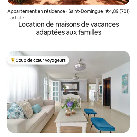
Appartement en résidence ⋅ Saint-Domingue
Évaluation moy
4,89 (701)
L'artiste
Location de maisons de vacances
adaptées aux familles
Coup de cœur voyageurs
Coups de cœur voyageurs les plus appréciés