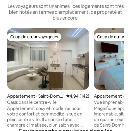
Les voyageurs sont unanimes : ces logements sont très
bien notés en termes d'emplacement, de propreté et
plus encore.
Coup de cœur voyageurs
Coup de cœur vo
Coup de cœur voyageurs
Coup de cœur vo
Appartement ⋅ Saint-Domin
Évaluation moyenne sur la base 
4,94 (142)
Appartement ⋅ Sa
gue
gue
Oasis dans le centre-ville
Vue imprenable Appartement
confortable avec p
Appartement cosy et moderne pour
Magnifique appar
votre confort et commodité, situé en
imprenable, situé
plein centre ville. Il dispose d'une
un quartier exclusi
chambre climatisée, d'un salon avec
de Saint-Domingue. Maintenant, 
A/C, TV, son et Wifi, d'une cuisine
un parking privé à 