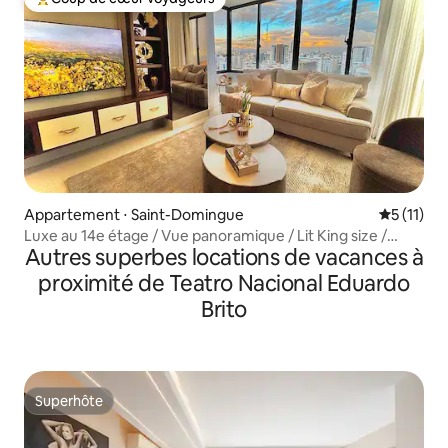
Coups de cœur voyageurs les plus appréciés
Appartement ⋅ Saint-Domingue
Évaluatio
5 (11)
Luxe au 14e étage / Vue panoramique / Lit King size /
Autres superbes locations de vacances à
Piscine
proximité de Teatro Nacional Eduardo
Brito
Superhôte
Superhôte