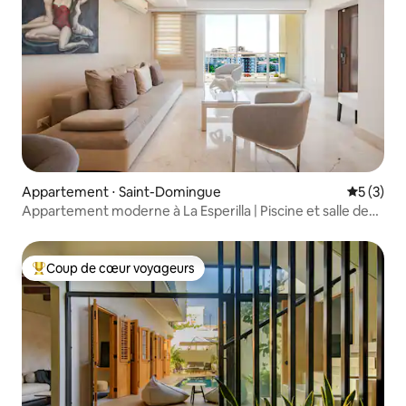
Appartement ⋅ Saint-Domingue
Évaluatio
5 (3)
Appartement moderne à La Esperilla | Piscine et salle de
sport
Coup de cœur voyageurs
Coups de cœur voyageurs les plus appréciés