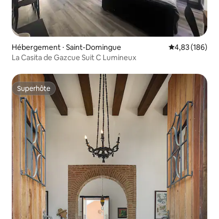
Hébergement ⋅ Saint-Domingue
Évaluation moy
4,83 (186)
La Casita de Gazcue Suit C Lumineux
Superhôte
Superhôte