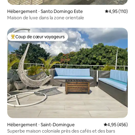
Hébergement ⋅ Santo Domingo Este
Évaluation moy
4,95 (110)
Maison de luxe dans la zone orientale
Coup de cœur voyageurs
Coups de cœur voyageurs les plus appréciés
Hébergement ⋅ Saint-Domingue
Évaluation moy
4,95 (456)
Superbe maison coloniale près des cafés et des bars