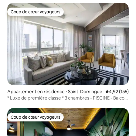
Coup de cœur voyageurs
Coup de cœur voyageurs
Appartement en résidence ⋅ Saint-Domingue
Évaluation moy
4,92 (155)
* Luxe de première classe * 3 chambres - PISCINE - Balcon
avec vue sur l'océan
Coup de cœur voyageurs
Coup de cœur voyageurs