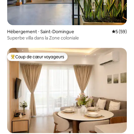
Hébergement ⋅ Saint-Domingue
Évaluation
5 (59)
Superbe villa dans la Zone coloniale
Coup de cœur voyageurs
Coups de cœur voyageurs les plus appréciés