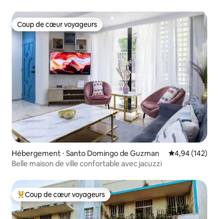
Coup de cœur voyageurs
Coup de cœur voyageurs
Hébergement ⋅ Santo Domingo de Guzman
Évaluation moy
4,94 (142)
Belle maison de ville confortable avec jacuzzi
Coup de cœur voyageurs
Coups de cœur voyageurs les plus appréciés