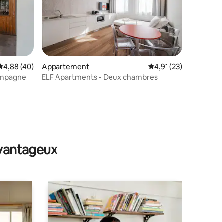
Évaluation moyenne sur la base de 40 commentaires : 4,88 sur 5
4,88 (40)
Appartement
Évaluation moyenne su
4,91 (23)
ampagne
ELF Apartments - Deux chambres
ntaires : 4,95 sur 5
avantageux