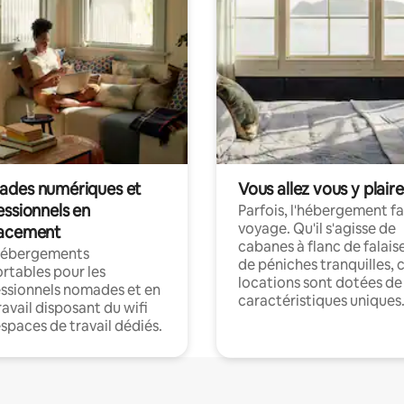
des numériques et
Vous allez vous y plaire
essionnels en
Parfois, l'hébergement fai
voyage. Qu'il s'agisse de
acement
cabanes à flanc de falais
hébergements
de péniches tranquilles, 
rtables pour les
locations sont dotées de
ssionnels nomades et en
caractéristiques uniques
ravail disposant du wifi
espaces de travail dédiés.