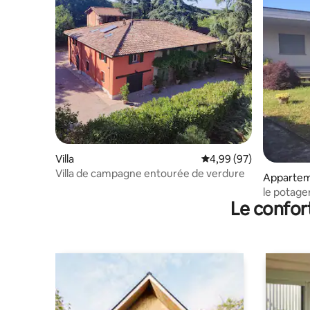
Villa
Évaluation moyenne sur
4,99 (97)
Villa de campagne entourée de verdure
Apparte
le potage
Le confor