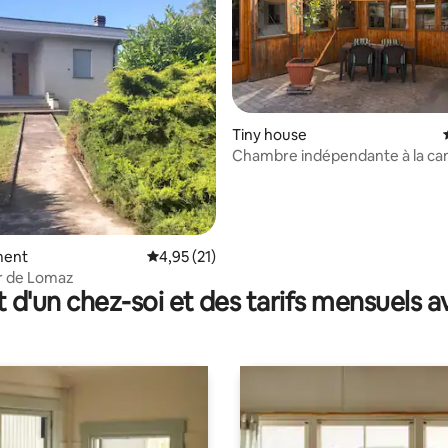
Tiny house
Chambre indépendante à la c
 la base de 97 commentaires : 4,99 sur 5
ment
Évaluation moyenne sur la base de 21 comme
4,95 (21)
r de Lomaz
t d'un chez-soi et des tarifs mensuels 