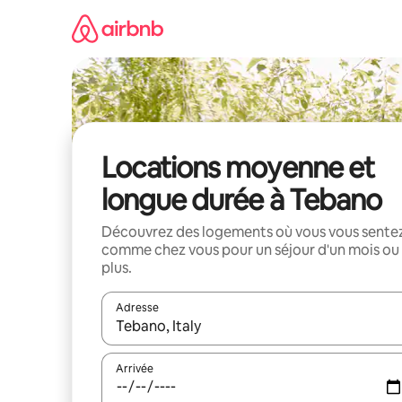
Aller
directement
au
contenu
Locations moyenne et
longue durée à Tebano
Découvrez des logements où vous vous sente
comme chez vous pour un séjour d'un mois ou
plus.
Adresse
Lorsque les résultats s'affichent, utilisez les flèc
Arrivée