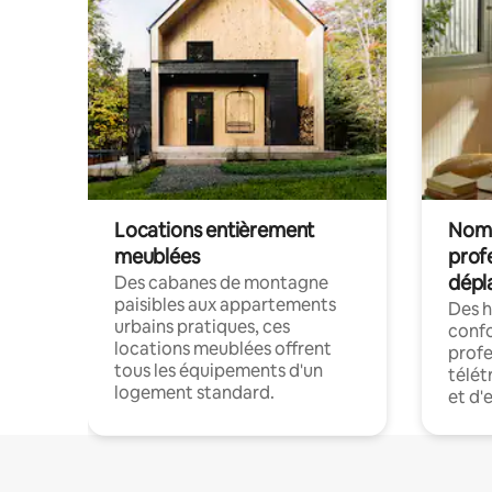
Locations entièrement
Noma
meublées
prof
dépl
Des cabanes de montagne
paisibles aux appartements
Des 
urbains pratiques, ces
confo
locations meublées offrent
profe
tous les équipements d'un
télét
logement standard.
et d'