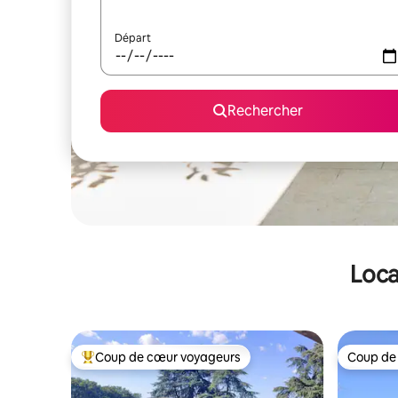
Départ
Rechercher
Loca
Coup de cœur voyageurs
Coup de
Coups de cœur voyageurs les plus appréciés
Coup de