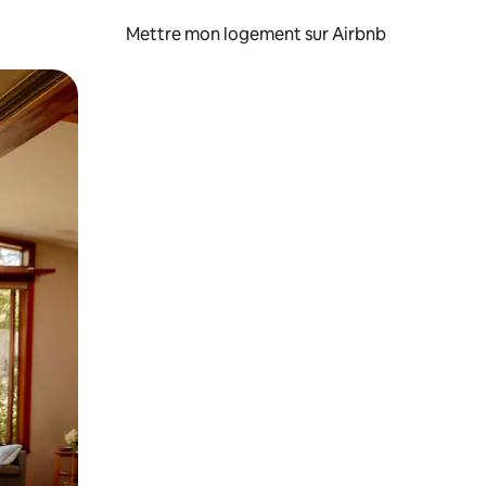
Mettre mon logement sur Airbnb
sant glisser.