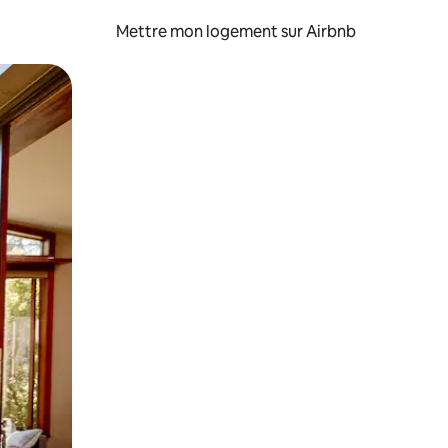
Mettre mon logement sur Airbnb
sant glisser.