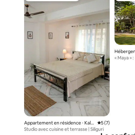
Hébergeme
« Maya » :
Appartem
salon et c
Appartement en résidence ⋅ Kala
Évaluation moyenn
5 (7)
bari
Studio avec cuisine et terrasse | Siliguri