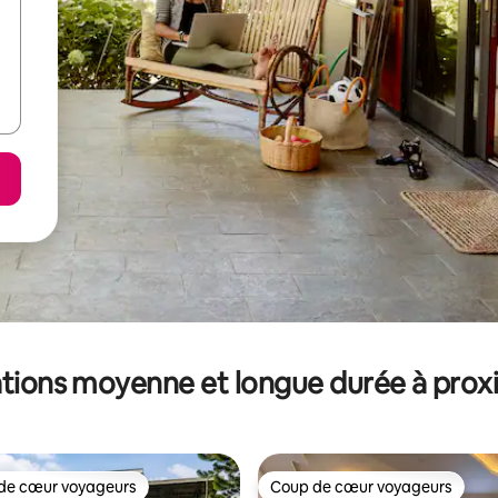
tions moyenne et longue durée à prox
de cœur voyageurs
Coup de cœur voyageurs
 cœur voyageurs les plus appréciés
Coup de cœur voyageurs