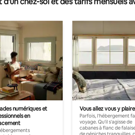
t d'un chez-soi et des tarifs mensuels 
des numériques et
Vous allez vous y plaire
essionnels en
Parfois, l'hébergement fai
voyage. Qu'il s'agisse de
acement
cabanes à flanc de falais
hébergements
de péniches tranquilles, 