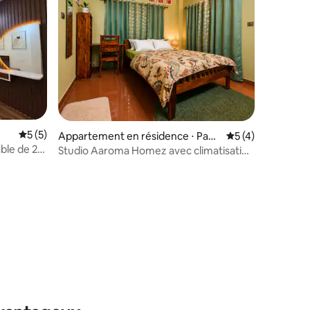
taires : 4,99 sur 5
Évaluation moyenne sur la base de 5 commentaires : 5 sur 5
5 (5)
Appartement en résidence ⋅ Panc
Évaluation moyenn
5 (4)
hanai
ble de 2
Studio Aaroma Homez avec climatisation
et balcon | Arrivée autonome