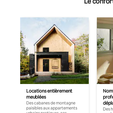
Le confor
Locations entièrement
Noma
meublées
prof
dépl
Des cabanes de montagne
paisibles aux appartements
Des 