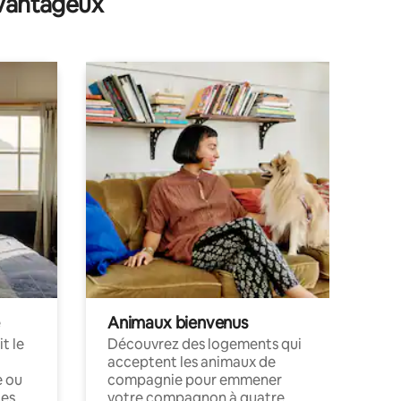
avantageux
Animaux bienvenus
t le
Découvrez des logements qui
acceptent les animaux de
e ou
compagnie pour emmener
ces
votre compagnon à quatre