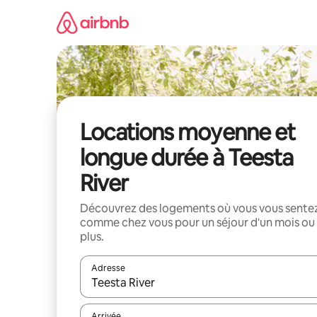
Aller
directement
au
contenu
Locations moyenne et
longue durée à Teesta
River
Découvrez des logements où vous vous sente
comme chez vous pour un séjour d'un mois ou
plus.
Adresse
Lorsque les résultats s'affichent, utilisez les flèc
Arrivée