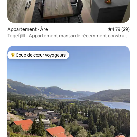
Appartement ⋅ Åre
Évaluation mo
4,79 (29)
Tegefjäll - Appartement mansardé récemment construit
Coup de cœur voyageurs
Coups de cœur voyageurs les plus appréciés