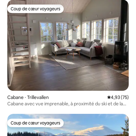
Coup de cœur voyageurs
Coup de cœur voyageurs
Cabane ⋅ Trillevallen
Évaluation mo
4,93 (75)
Cabane avec vue imprenable, à proximité du ski et de la
randonnée
Coup de cœur voyageurs
Coup de cœur voyageurs