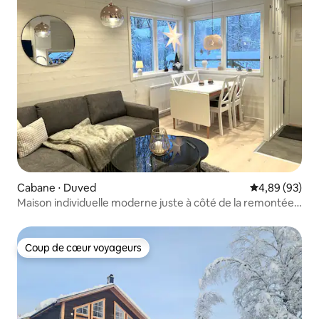
Cabane ⋅ Duved
Évaluation mo
4,89 (93)
Maison individuelle moderne juste à côté de la remontée
mécanique à Duved
Coup de cœur voyageurs
Coup de cœur voyageurs