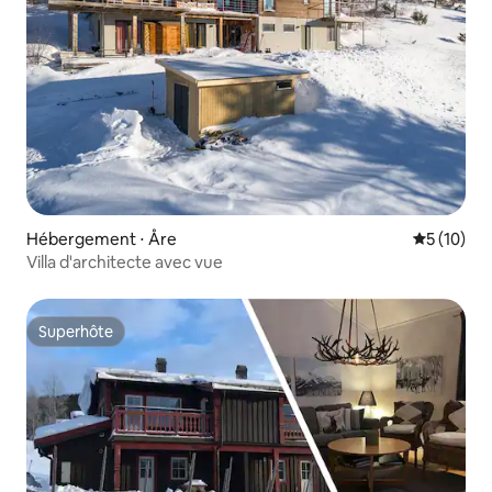
Hébergement ⋅ Åre
Évaluation
5 (10)
Villa d'architecte avec vue
Superhôte
Superhôte