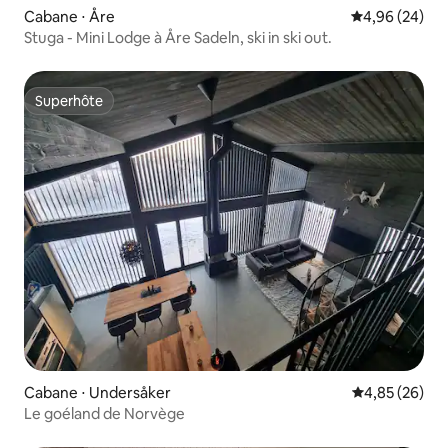
Cabane ⋅ Åre
Évaluation mo
4,96 (24)
Stuga - Mini Lodge à Åre Sadeln, ski in ski out.
Superhôte
Superhôte
Cabane ⋅ Undersåker
Évaluation mo
4,85 (26)
Le goéland de Norvège