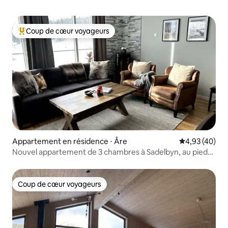
Coup de cœur voyageurs
Coups de cœur voyageurs les plus appréciés
Appartement en résidence ⋅ Åre
Évaluation mo
4,93 (40)
Nouvel appartement de 3 chambres à Sadelbyn, au pied
des pistes
Coup de cœur voyageurs
Coup de cœur voyageurs