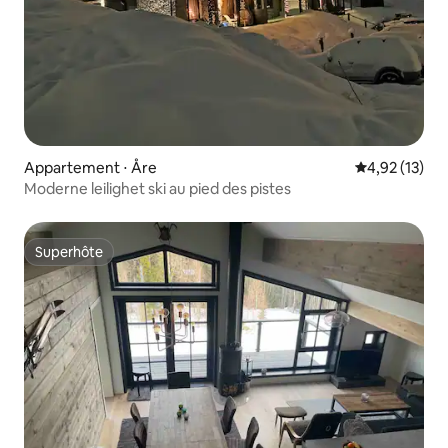
Appartement ⋅ Åre
Évaluation mo
4,92 (13)
Moderne leilighet ski au pied des pistes
Superhôte
Superhôte