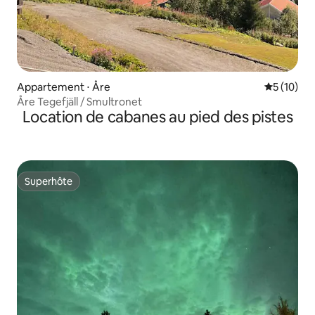
Appartement ⋅ Åre
Évaluation
5 (10)
Åre Tegefjäll / Smultronet
Location de cabanes au pied des pistes
Superhôte
Superhôte