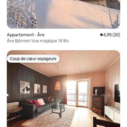
Appartement ⋅ Åre
Évaluation mo
4,95 (20)
Åre Björnen Vue magique 14 lits
Coup de cœur voyageurs
Coup de cœur voyageurs