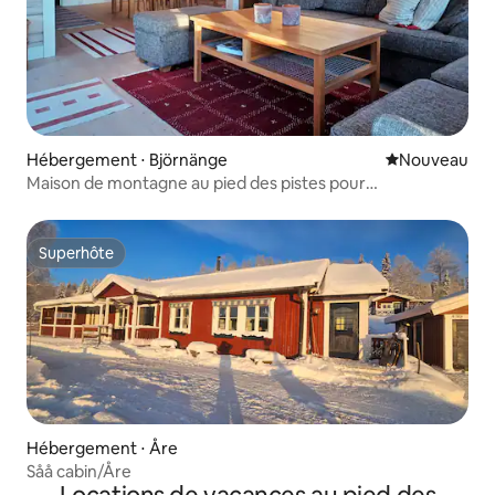
Hébergement ⋅ Björnänge
Nouvel hébe
Nouveau
Maison de montagne au pied des pistes pour
10 personnes avec sauna
Superhôte
Superhôte
Hébergement ⋅ Åre
Såå cabin/Åre