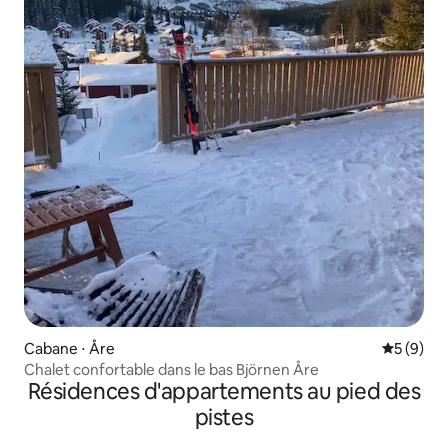
Cabane ⋅ Åre
Évaluatio
5 (9)
Chalet confortable dans le bas Björnen Åre
Résidences d'appartements au pied des
pistes