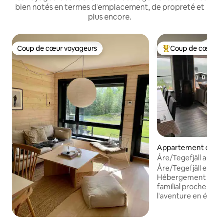
bien notés en termes d'emplacement, de propreté et
plus encore.
Coup de cœur voyageurs
Coup de cœur 
Coup de cœur voyageurs
Coups de cœur vo
Appartement en r
Duved
Åre/Tegefjäll au pi
pour 1 à 2 familles
Åre/Tegefjäll entr
Hébergement cal
familial proche de 
l'aventure en été
été, vous pouvez 
directement depuis