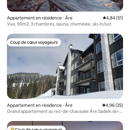
Appartement en résidence ⋅ Åre
Évaluation mo
4,84 (51)
Vue, 90m2, 3 chambres, sauna, cheminée, ski-in/out
Coup de cœur voyageurs
Coup de cœur voyageurs
Appartement en résidence ⋅ Åre
Évaluation mo
4,96 (25)
Grand appartement au rez-de-chaussée Åre Sadeln ski-in
ski-out
Coup de cœur voyageurs