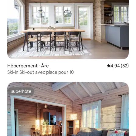
Hébergement ⋅ Åre
Évaluation mo
4,94 (52)
Ski-in Ski-out avec place pour 10
Superhôte
Superhôte