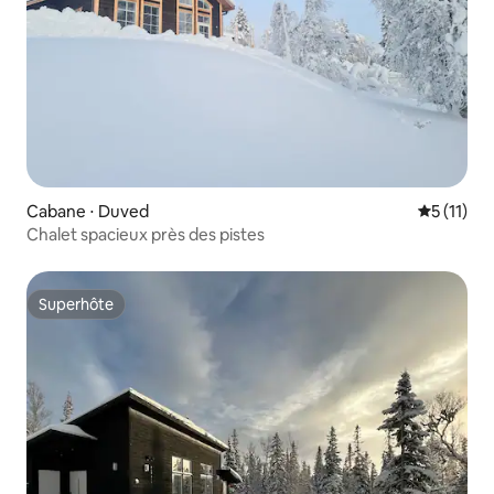
Cabane ⋅ Duved
Évaluatio
5 (11)
Chalet spacieux près des pistes
Superhôte
Superhôte