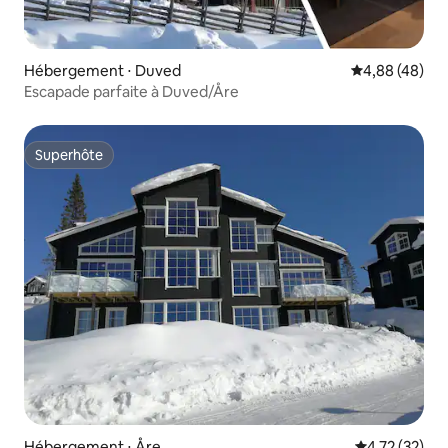
Hébergement ⋅ Duved
Évaluation mo
4,88 (48)
Escapade parfaite à Duved/Åre
Superhôte
Superhôte
Hébergement ⋅ Åre
Évaluation mo
4,72 (32)