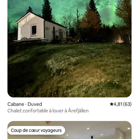
Cabane ⋅ Duved
Évaluation mo
4,81 (63)
Chalet confortable à louer à Årefjällen
Coup de cœur voyageurs
Coup de cœur voyageurs