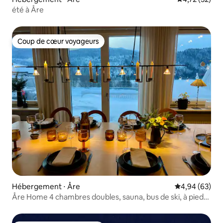
été à Åre
Coup de cœur voyageurs
Coup de cœur voyageurs
Hébergement ⋅ Åre
Évaluation mo
4,94 (63)
Åre Home 4 chambres doubles, sauna, bus de ski, à pied
du village