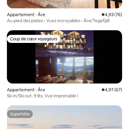
Appartement ⋅ Åre
Évaluation mo
4,93 (76)
Au pied des pistes • Vues incroyables • Åre/Tegefjäll
Coup de cœur voyageurs
Coup de cœur voyageurs
Appartement ⋅ Åre
Évaluation mo
4,97 (67)
Ski in/Ski out. 9 lits. Vue imprenable !
Superhôte
Superhôte