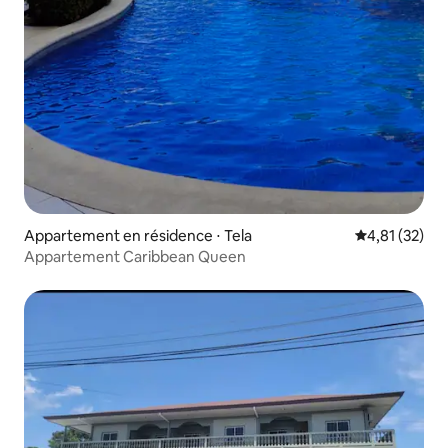
Appartement en résidence ⋅ Tela
Évaluation mo
4,81 (32)
Appartement Caribbean Queen