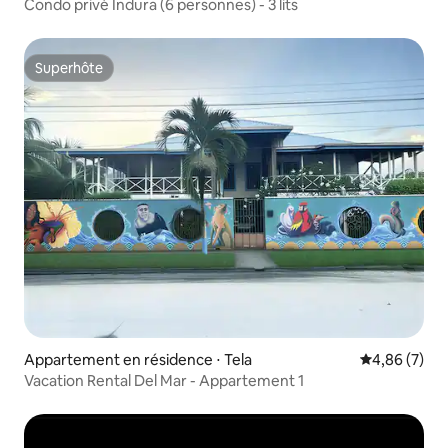
Condo privé Indura (6 personnes) - 3 lits
Superhôte
Superhôte
Appartement en résidence ⋅ Tela
Évaluation m
4,86 (7)
Vacation Rental Del Mar - Appartement 1