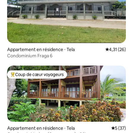
Appartement en résidence ⋅ Tela
Évaluation mo
4,31 (26)
Condominium Fraga 6
Coup de cœur voyageurs
Coups de cœur voyageurs les plus appréciés
Appartement en résidence ⋅ Tela
Évaluation
5 (37)