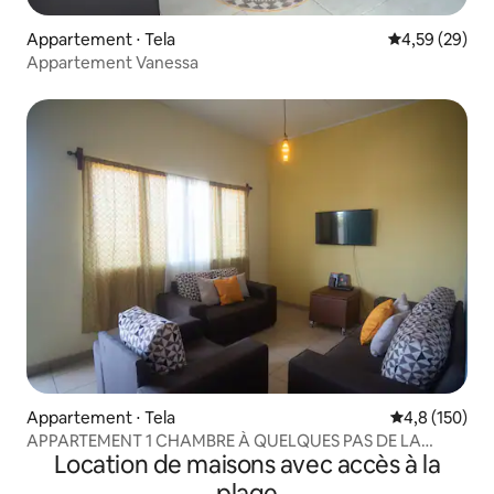
Appartement ⋅ Tela
Évaluation mo
4,59 (29)
Appartement Vanessa
Appartement ⋅ Tela
Évaluation mo
4,8 (150)
APPARTEMENT 1 CHAMBRE À QUELQUES PAS DE LA
Location de maisons avec accès à la
PLAGE + CENTRE-VILLE DE TELA
plage