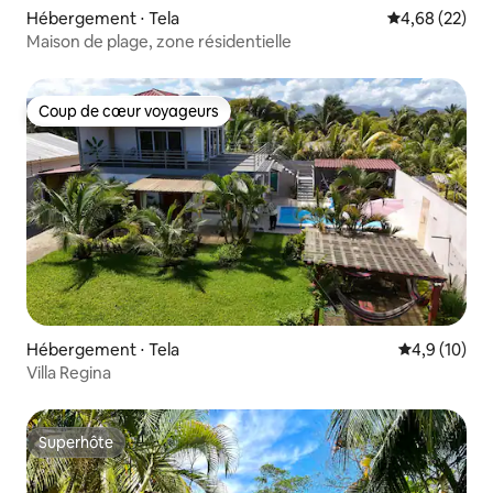
Hébergement ⋅ Tela
Évaluation mo
4,68 (22)
Maison de plage, zone résidentielle
Coup de cœur voyageurs
Coup de cœur voyageurs
Hébergement ⋅ Tela
Évaluation m
4,9 (10)
Villa Regina
Superhôte
Superhôte