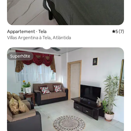
Appartement ⋅ Tela
Évaluatio
5 (7)
Villas Argentina à Tela, Atlántida
Superhôte
Superhôte