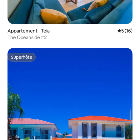
Appartement ⋅ Tela
Évaluation
5 (16)
The Oceanside #2
Superhôte
Superhôte