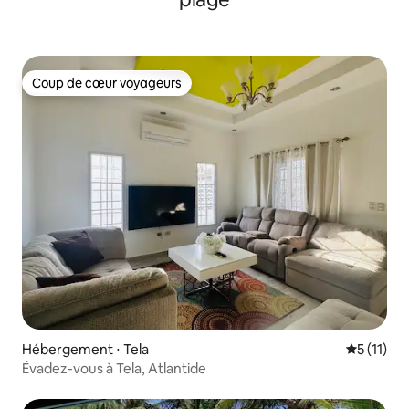
Coup de cœur voyageurs
Coup de cœur voyageurs
Hébergement ⋅ Tela
Évaluatio
5 (11)
Évadez-vous à Tela, Atlantide