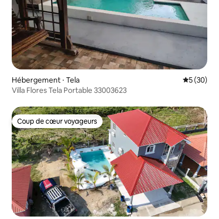
Hébergement ⋅ Tela
Évaluation
5 (30)
Villa Flores Tela Portable 33003623
Coup de cœur voyageurs
Coup de cœur voyageurs