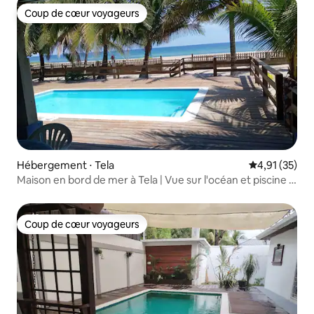
Coup de cœur voyageurs
Coup de cœur voyageurs
Hébergement ⋅ Tela
Évaluation mo
4,91 (35)
Maison en bord de mer à Tela | Vue sur l'océan et piscine |
Capacité d'accueil de 19 personnes
Coup de cœur voyageurs
Coup de cœur voyageurs