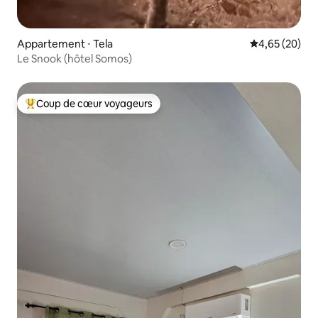
Appartement ⋅ Tela
Évaluation mo
4,65 (20)
Le Snook (hôtel Somos)
Coup de cœur voyageurs
Coups de cœur voyageurs les plus appréciés