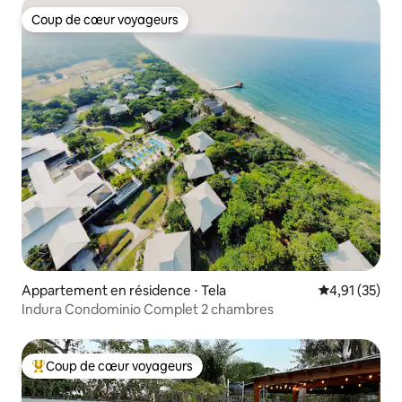
Coup de cœur voyageurs
Coup de cœur voyageurs
Appartement en résidence ⋅ Tela
Évaluation mo
4,91 (35)
Indura Condominio Complet 2 chambres
Coup de cœur voyageurs
Coups de cœur voyageurs les plus appréciés