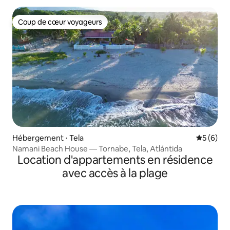
Coup de cœur voyageurs
Coup de cœur voyageurs
Hébergement ⋅ Tela
Évaluatio
5 (6)
Namani Beach House — Tornabe, Tela, Atlántida
Location d'appartements en résidence
avec accès à la plage