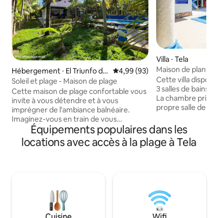
Villa ⋅ Tela
Maison de plantat
Hébergement ⋅ El Triunfo de
Évaluation moyenne sur la base
4,99 (93)
production électr
Cette villa dispos
La Cruz
Soleil et plage - Maison de plage
3 salles de bains, 
Cette maison de plage confortable vous
La chambre princi
invite à vous détendre et à vous
propre salle de ba
imprégner de l'ambiance balnéaire.
attenante possèd
Imaginez-vous en train de vous
salle de bain. La p
Équipements populaires dans les
prélasser au soleil, de sentir le sable doux
piscine privée av
entre vos orteils et d'écouter le son
locations avec accès à la plage à Tela
extérieure et une 
apaisant des vagues qui déferlent. Cette
piscine. La piscin
charmante maison offre tout le confort
avec hamacs, barb
moderne dont vous avez besoin pour un
coin salon. Cette v
séjour relaxant, y compris une cuisine
communauté ferm
entièrement équipée et votre propre
privée à seulement
piscine privée en bord de mer. Que vous
êtes à la recherch
ayez envie de journées de farniente au
cherchez pas plus 
bord de la piscine ou d'aventures
Cuisine
Wifi