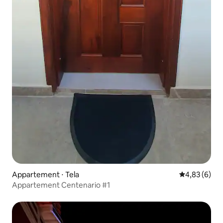
Appartement ⋅ Tela
Évaluation m
4,83 (6)
Appartement Centenario #1