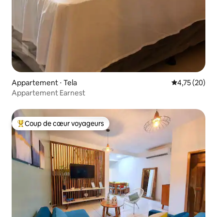
Appartement ⋅ Tela
Évaluation mo
4,75 (20)
Appartement Earnest
Coup de cœur voyageurs
Coups de cœur voyageurs les plus appréciés