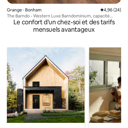
Grange ⋅ Bonham
Évaluation mo
4,96 (24)
The Barndo - Western Luxe Barndominium, capacité
Le confort d'un chez-soi et des tarifs
d'accueil 2 personnes
mensuels avantageux