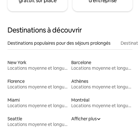
gratuit sur place
d'entreprise
Destinations à découvrir
Destinations populaires pour des séjours prolongés
Destinati
New York
Barcelone
Locations moyenne et longue durée
Locations moyenne et longue durée
Florence
Athènes
Locations moyenne et longue durée
Locations moyenne et longue durée
Miami
Montréal
Locations moyenne et longue durée
Locations moyenne et longue durée
Seattle
Afficher plus
Locations moyenne et longue durée