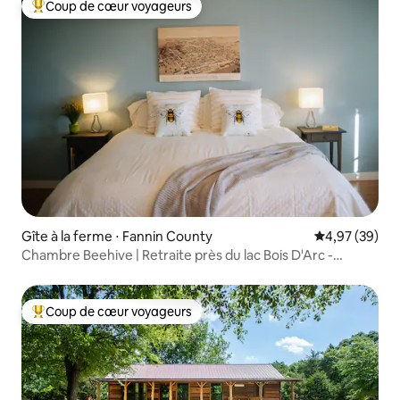
Coup de cœur voyageurs
Coups de cœur voyageurs les plus appréciés
Gîte à la ferme ⋅ Fannin County
Évaluation mo
4,97 (39)
Chambre Beehive | Retraite près du lac Bois D'Arc -
Reposez-vous !
Coup de cœur voyageurs
Coups de cœur voyageurs les plus appréciés