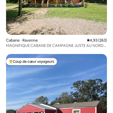
Cabane ⋅ Ravenne
Évaluation moy
4,93 (263)
MAGNIFIQUE CABANE DE CAMPAGNE JUSTE AU NORD
DE DALLAS !!!
Coup de cœur voyageurs
Coups de cœur voyageurs les plus appréciés