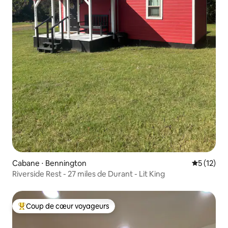
Cabane ⋅ Bennington
Évaluation
5 (12)
Riverside Rest - 27 miles de Durant - Lit King
Coup de cœur voyageurs
Coups de cœur voyageurs les plus appréciés