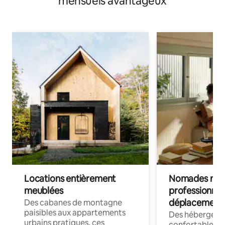
mensuels avantageux
Locations entièrement
Nomades num
meublées
professionnel
déplacement
Des cabanes de montagne
paisibles aux appartements
Des hébergem
urbains pratiques, ces
confortables p