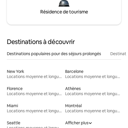
Résidence de tourisme
Destinations à découvrir
Destinations populaires pour des séjours prolongés
Destinati
New York
Barcelone
Locations moyenne et longue durée
Locations moyenne et longue durée
Florence
Athènes
Locations moyenne et longue durée
Locations moyenne et longue durée
Miami
Montréal
Locations moyenne et longue durée
Locations moyenne et longue durée
Seattle
Afficher plus
Locations moyenne et longue durée