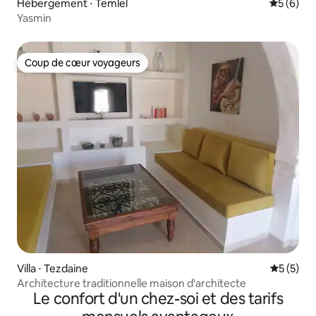
Hébergement ⋅ Temlel
Évaluatio
5 (6)
Yasmin
Coup de cœur voyageurs
Coup de cœur voyageurs
Villa ⋅ Tezdaine
Évaluatio
5 (5)
Architecture traditionnelle maison d'architecte
Le confort d'un chez-soi et des tarifs