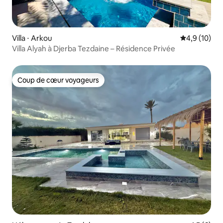
Villa ⋅ Arkou
Évaluation m
4,9 (10)
Villa Alyah à Djerba Tezdaine – Résidence Privée
Coup de cœur voyageurs
Coup de cœur voyageurs