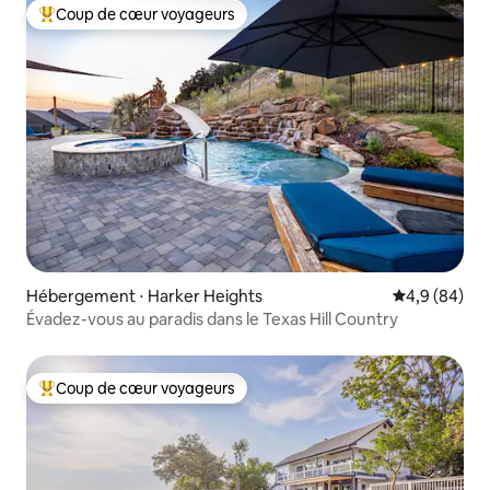
Coup de cœur voyageurs
Coups de cœur voyageurs les plus appréciés
Hébergement ⋅ Harker Heights
Évaluation m
4,9 (84)
Évadez-vous au paradis dans le Texas Hill Country
Coup de cœur voyageurs
Coups de cœur voyageurs les plus appréciés