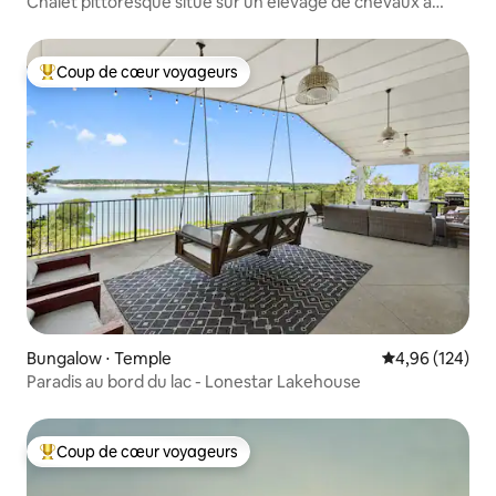
Chalet pittoresque situé sur un élevage de chevaux à
Salado, Texas
Coup de cœur voyageurs
Coups de cœur voyageurs les plus appréciés
Bungalow ⋅ Temple
Évaluation moy
4,96 (124)
Paradis au bord du lac - Lonestar Lakehouse
Coup de cœur voyageurs
Coups de cœur voyageurs les plus appréciés