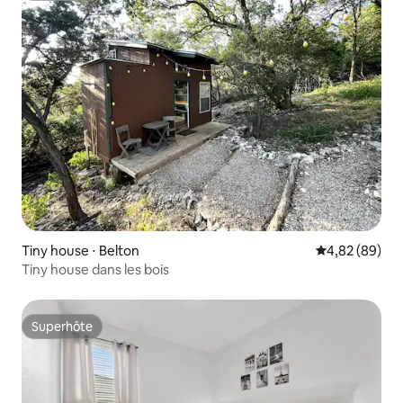
Tiny house ⋅ Belton
Évaluation mo
4,82 (89)
Tiny house dans les bois
Superhôte
Superhôte