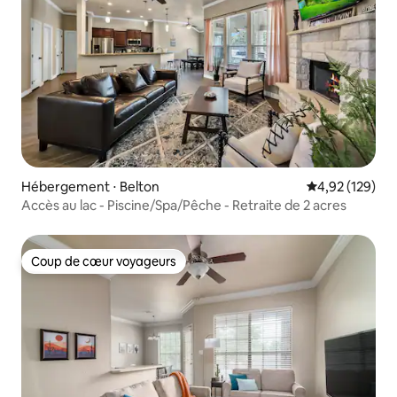
Hébergement ⋅ Belton
Évaluation moy
4,92 (129)
Accès au lac - Piscine/Spa/Pêche - Retraite de 2 acres
Coup de cœur voyageurs
Coup de cœur voyageurs