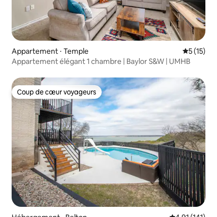
Appartement ⋅ Temple
Évaluation
5 (15)
Appartement élégant 1 chambre | Baylor S&W | UMHB
Coup de cœur voyageurs
Coup de cœur voyageurs