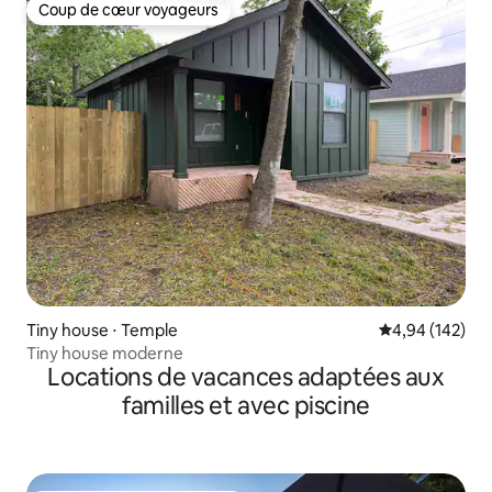
Coup de cœur voyageurs
Coup de cœur voyageurs
Tiny house ⋅ Temple
Évaluation moy
4,94 (142)
Tiny house moderne
Locations de vacances adaptées aux
familles et avec piscine