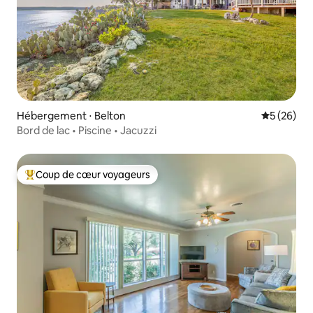
Hébergement ⋅ Belton
Évaluation
5 (26)
Bord de lac • Piscine • Jacuzzi
Coup de cœur voyageurs
Coups de cœur voyageurs les plus appréciés