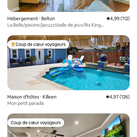
Hébergement ⋅ Belton
Évaluation moy
4,99 (112)
La Belle/piscine/jacuzzi/salle de jeux/lits King
Size/animaux de compagnie
Coup de cœur voyageurs
Coups de cœur voyageurs les plus appréciés
Maison d'hôtes ⋅ Killeen
Évaluation moy
4,97 (126)
Mon petit paradis
Coup de cœur voyageurs
Coup de cœur voyageurs