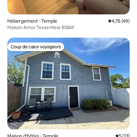
Hébergement ⋅ Temple
Évaluation mo
4,76 (49)
Maison Amor Texas•Near BS&W
Coup de cœur voyageurs
Coup de cœur voyageurs
Maison d'hôtes ⋅ Temple
Évaluation
5 (13)