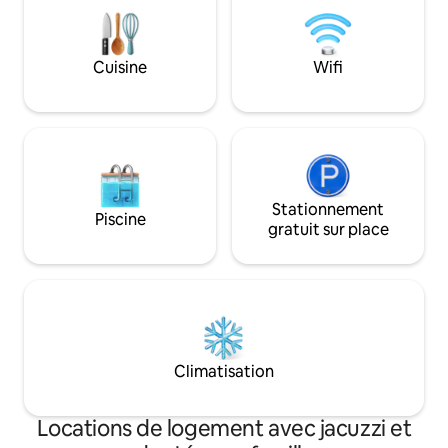
une grande salle à
se détendre et reg
faire un puzzle, lir
Cuisine
Wifi
voulez aller sur l'e
bateau à moins de 
n'y a pas d'accès à
arrière !
Stationnement
Piscine
gratuit sur place
Climatisation
Locations de logement avec jacuzzi et