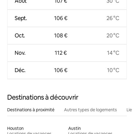
Août
107 €
30 °C
Sept.
106 €
26 °C
Oct.
108 €
20 °C
Nov.
112 €
14 °C
Déc.
106 €
10 °C
Destinations à découvrir
Destinations à proximité
Autres types de logements
Lie
Houston
Austin
Locations de vacances
Locations de vacances