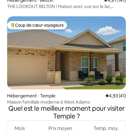
Hébergement ⋅ Belton
Évaluation moy
4,91 (141)
THE LOOKOUT BELTON ! Maison avec vue sur le lac,
piscine et jacuzzi
Coup de cœur voyageurs
Coups de cœur voyageurs les plus appréciés
Hébergement ⋅ Temple
Évaluation mo
4,93 (41)
Maison familiale moderne à West Adams
Quel est le meilleur moment pour visiter
Temple ?
Mois
Prix moyen
Temp. moy.