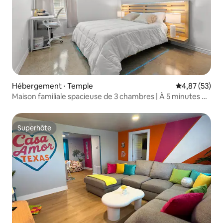
Hébergement ⋅ Temple
Évaluation mo
4,87 (53)
Maison familiale spacieuse de 3 chambres | À 5 minutes de
l'hôpital BSW
Superhôte
Superhôte