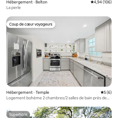
Hébergement ⋅ Belton
Évaluation moy
4,94 (106)
La perle
Coup de cœur voyageurs
Coup de cœur voyageurs
Hébergement ⋅ Temple
Évaluatio
5 (6)
Logement bohème 2 chambres/2 salles de bain près de
l'hôpital Baylor avec enclos pour chiens !
Superhôte
Superhôte