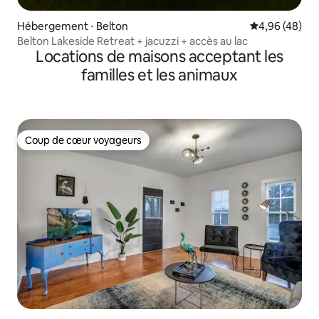
Hébergement ⋅ Belton
Évaluation mo
4,96 (48)
Belton Lakeside Retreat + jacuzzi + accès au lac
Locations de maisons acceptant les
familles et les animaux
Coup de cœur voyageurs
Coup de cœur voyageurs