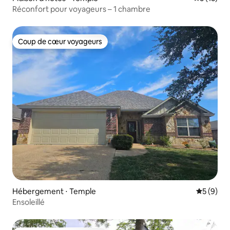
Réconfort pour voyageurs – 1 chambre
Coup de cœur voyageurs
Coup de cœur voyageurs
Hébergement ⋅ Temple
Évaluatio
5 (9)
Ensoleillé