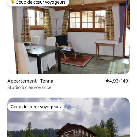
Coup de cœur voyageurs
Coups de cœur voyageurs les plus appréciés
Appartement ⋅ Tenna
Évaluation moy
4,93 (149)
Studio à clairvoyance
Coup de cœur voyageurs
Coup de cœur voyageurs