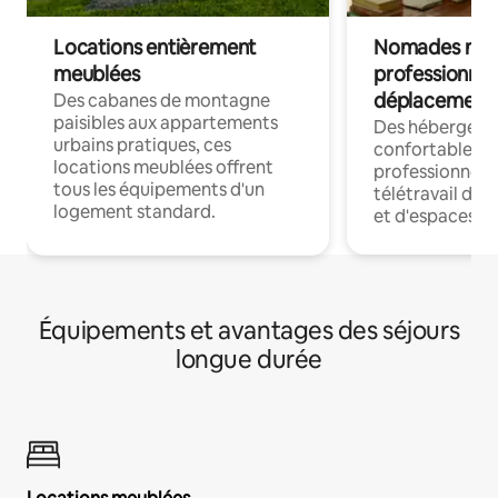
Locations entièrement
Nomades num
meublées
professionnel
déplacement
Des cabanes de montagne
paisibles aux appartements
Des hébergem
urbains pratiques, ces
confortables p
locations meublées offrent
professionnels
tous les équipements d'un
télétravail dis
logement standard.
et d'espaces de
Équipements et avantages des séjours
longue durée