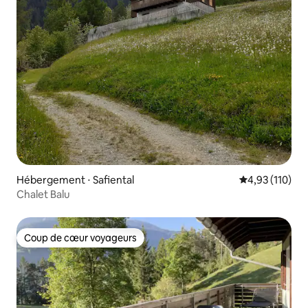
Hébergement ⋅ Safiental
Évaluation moy
4,93 (110)
Chalet Balu
Coup de cœur voyageurs
Coup de cœur voyageurs