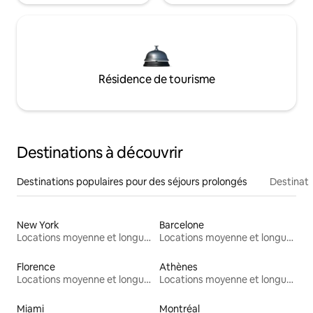
Résidence de tourisme
Destinations à découvrir
Destinations populaires pour des séjours prolongés
Destinati
New York
Barcelone
Locations moyenne et longue durée
Locations moyenne et longue durée
Florence
Athènes
Locations moyenne et longue durée
Locations moyenne et longue durée
Miami
Montréal