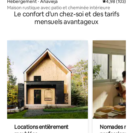
Hébergement ⋅ Añavieja
Évaluation moy
4,98 (103)
Maison rustique avec patio et cheminée intérieure
Le confort d'un chez-soi et des tarifs
mensuels avantageux
Locations entièrement
Nomades num