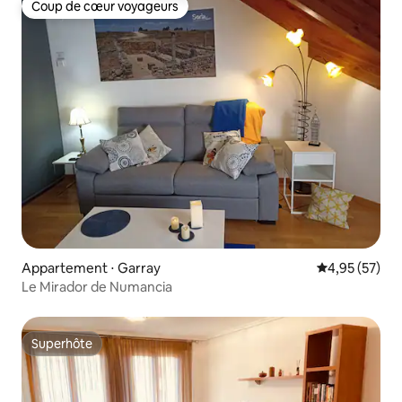
Coup de cœur voyageurs
Coup de cœur voyageurs
Appartement ⋅ Garray
Évaluation mo
4,95 (57)
Le Mirador de Numancia
Superhôte
Superhôte