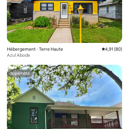
Hébergement ⋅ Terre Haute
Évaluation mo
4,91 (80)
Azul Abode
Superhôte
Superhôte