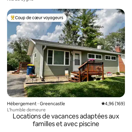
Coup de cœur voyageurs
Coups de cœur voyageurs les plus appréciés
Hébergement ⋅ Greencastle
Évaluation moy
4,96 (169)
L'humble demeure
Locations de vacances adaptées aux
familles et avec piscine