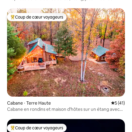
Coup de cœur voyageurs
Coups de cœur voyageurs les plus appréciés
Cabane ⋅ Terre Haute
Évaluation
5 (41)
Cabane en rondins et maison d'hôtes sur un étang avec
jacuzzi
Coup de cœur voyageurs
Coups de cœur voyageurs les plus appréciés