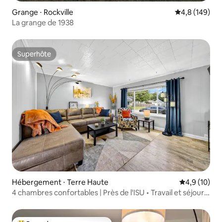
Grange ⋅ Rockville
Évaluation mo
4,8 (149)
La grange de 1938
Superhôte
Superhôte
Hébergement ⋅ Terre Haute
Évaluation m
4,9 (10)
4 chambres confortables | Près de l'ISU • Travail et séjours
prolongés