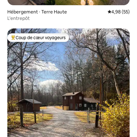
Hébergement ⋅ Terre Haute
Évaluation mo
4,98 (55)
L'entrepôt
Coup de cœur voyageurs
Coups de cœur voyageurs les plus appréciés