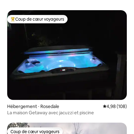
Coup de cœur voyageurs
Coups de cœur voyageurs les plus appréciés
Hébergement ⋅ Rosedale
Évaluation moy
4,98 (108)
La maison Getaway avec jacuzzi et piscine
Coup de cœur voyageurs