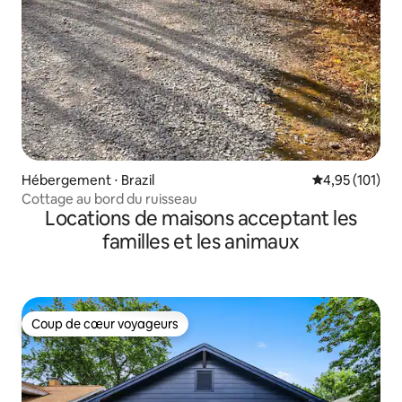
Hébergement ⋅ Brazil
Évaluation moy
4,95 (101)
Cottage au bord du ruisseau
Locations de maisons acceptant les
familles et les animaux
Coup de cœur voyageurs
Coup de cœur voyageurs