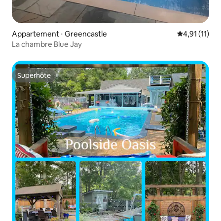
Appartement ⋅ Greencastle
Évaluation m
4,91 (11)
La chambre Blue Jay
Superhôte
Superhôte