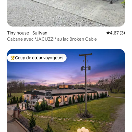
Tiny house ⋅ Sullivan
Évaluation m
4,67 (3)
Cabane avec *JACUZZI* au lac Broken Cable
Coup de cœur voyageurs
Coups de cœur voyageurs les plus appréciés