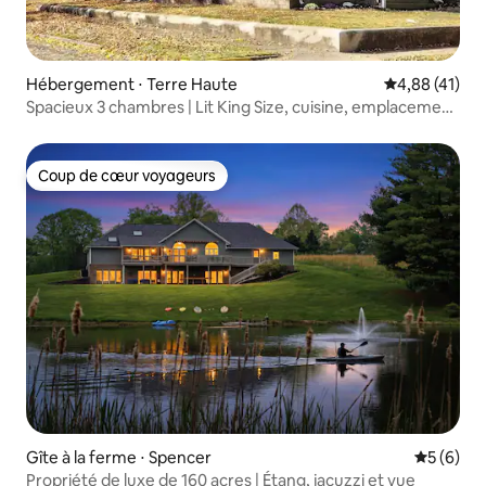
Hébergement ⋅ Terre Haute
Évaluation mo
4,88 (41)
Spacieux 3 chambres | Lit King Size, cuisine, emplacement
central
Coup de cœur voyageurs
Coup de cœur voyageurs
Gîte à la ferme ⋅ Spencer
Évaluatio
5 (6)
Propriété de luxe de 160 acres | Étang, jacuzzi et vue