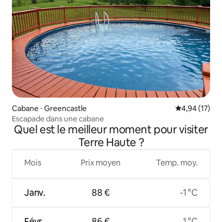
Cabane ⋅ Greencastle
Évaluation mo
4,94 (17)
Escapade dans une cabane
Quel est le meilleur moment pour visiter
Terre Haute ?
Mois
Prix moyen
Temp. moy.
Janv.
88 €
-1 °C
Févr.
86 €
1 °C