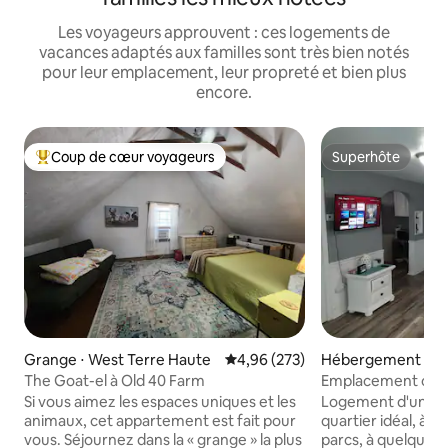
Les voyageurs approuvent : ces logements de
vacances adaptés aux familles sont très bien notés
pour leur emplacement, leur propreté et bien plus
encore.
Coup de cœur voyageurs
Superhôte
Coups de cœur voyageurs les plus appréciés
Superhôte
Grange ⋅ West Terre Haute
Évaluation moyenne sur la base 
4,96 (273)
Hébergement ⋅ Te
The Goat-el à Old 40 Farm
Emplacement centr
du lac et des unive
Si vous aimez les espaces uniques et les
Logement d'une c
animaux, cet appartement est fait pour
quartier idéal, à 
vous. Séjournez dans la « grange » la plus
parcs, à quelques 