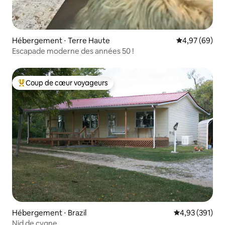
Hébergement ⋅ Terre Haute
Évaluation mo
4,97 (69)
Escapade moderne des années 50 !
Coup de cœur voyageurs
Coups de cœur voyageurs les plus appréciés
Hébergement ⋅ Brazil
Évaluation moy
4,93 (391)
Nid de cygne