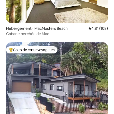
Hébergement ⋅ MacMasters Beach
Évaluation moy
4,81 (108)
Cabane perchée de Mac
Coup de cœur voyageurs
Coups de cœur voyageurs les plus appréciés