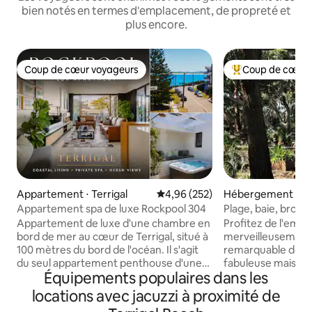
bien notés en termes d'emplacement, de propreté et
plus encore.
Coup de cœur voyageurs
Coup de cœur 
Coup de cœur voyageurs
Coups de cœur vo
Appartement ⋅ Terrigal
Évaluation moyenne sur la base 
4,96 (252)
Hébergement ⋅ Ha
Appartement spa de luxe Rockpool 304
Plage, baie, brousse
Knoll House
Appartement de luxe d'une chambre en
Profitez de l'emp
bord de mer au cœur de Terrigal, situé à
merveilleusement c
100 mètres du bord de l'océan. Il s'agit
remarquable de la Kno
du seul appartement penthouse d'une
fabuleuse maison d
Équipements populaires dans les
chambre à Terrigal, situé au dernier
réservée aux adult
étage du très recherché Rockpool
emplacement envia
locations avec jacuzzi à proximité de
Apartment Building avec plus de 160 m2
saisissant, d'une p