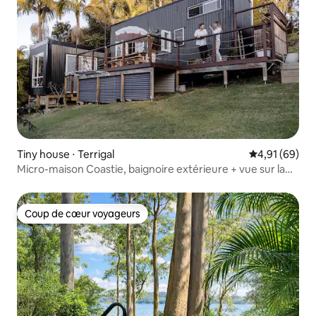
Tiny house ⋅ Terrigal
Évaluation mo
4,91 (69)
Micro-maison Coastie, baignoire extérieure + vue sur la
vallée
Coup de cœur voyageurs
Coup de cœur voyageurs