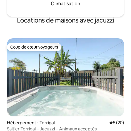
Climatisation
entièrement équipée. Si vous cherchez
une petite escapade de luxe au cœur de
Terrigal avec vue sur l'océan et de
Locations de maisons avec jacuzzi
l'espace pour vous déplacer, vous ne
pouvez pas passer à côté de cet
appartement, grand espace
intérieur/extérieur, spa, balcon de jardin
magnifiquement aménagé et balcon
Coup de cœur voyageurs
principal avec vue sur la plage et l'océan.
Coup de cœur voyageurs
Cet appartement est adapté pour les
couples, les petites familles ou les
célibataires. Le deuxième lit simple (sous
le coin de l'escalier) convient aux enfants
ou aux adultes de petite taille. Avant de
vous renseigner, veuillez noter : Cette
propriété n'est PAS une maison de fête.
Le conseil, la police et la communauté
locale ont des exigences strictes en ce
qui concerne le bruit nuisible et les
comportements offensants. En vertu de
l'article 268 de la loi de 1997 sur les
opérations de protection de
Hébergement ⋅ Terrigal
Évaluation
5 (20)
l'environnement, un plaignant peut
Saltier Terrigal – Jacuzzi – Animaux acceptés