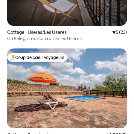
Cottage ⋅ Useras/Les Useres
Évaluation
5 (23)
Ca Pelegrí · maison rurale·les Useres
Coup de cœur voyageurs
Coups de cœur voyageurs les plus appréciés