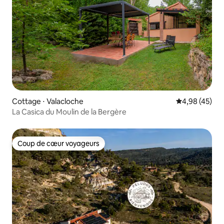
Cottage ⋅ Valacloche
Évaluation mo
4,98 (45)
La Casica du Moulin de la Bergère
Coup de cœur voyageurs
Coup de cœur voyageurs