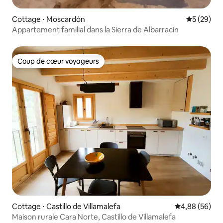
Cottage ⋅ Moscardón
Évaluation
5 (29)
Appartement familial dans la Sierra de Albarracín
Coup de cœur voyageurs
Coup de cœur voyageurs
Cottage ⋅ Castillo de Villamalefa
Évaluation mo
4,88 (56)
Maison rurale Cara Norte, Castillo de Villamalefa