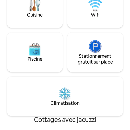
emblématiques à p
régions du Bas-Ar
de Maestrazgo. > La maison n'est pas
Cuisine
Wifi
partagée avec d'au
Stationnement
Piscine
gratuit sur place
Climatisation
Cottages avec jacuzzi