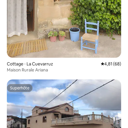
Cottage ⋅ La Cuevarruz
Évaluation mo
4,81 (68)
Maison Rurale Ariana
Superhôte
Superhôte