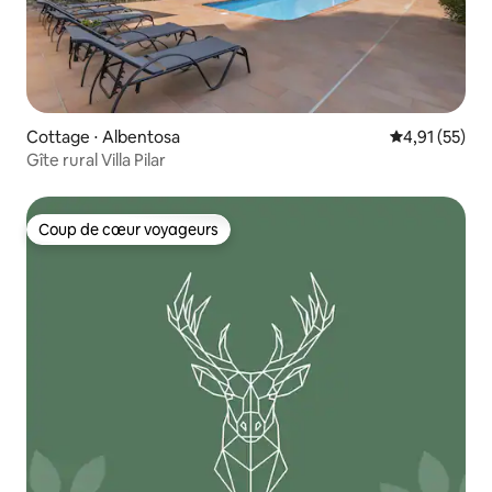
Cottage ⋅ Albentosa
Évaluation mo
4,91 (55)
Gîte rural Villa Pilar
Coup de cœur voyageurs
Coup de cœur voyageurs