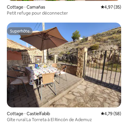
Cottage ⋅ Camañas
Évaluation mo
4,97 (35)
Petit refuge pour déconnecter
Superhôte
Superhôte
Cottage ⋅ Castielfabib
Évaluation mo
4,79 (58)
Gîte rural La Torreta à El Rincón de Ademuz