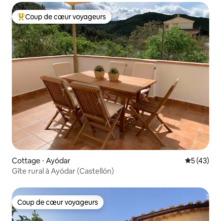
Coup de cœur voyageurs
Coups de cœur voyageurs les plus appréciés
Cottage ⋅ Ayódar
Évaluation
5 (43)
Gîte rural à Ayódar (Castellón)
Coup de cœur voyageurs
Coup de cœur voyageurs