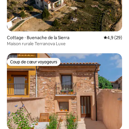
Cottage ⋅ Buenache de la Sierra
Évaluation m
4,9 (29)
Maison rurale Terranova Luxe
Coup de cœur voyageurs
Coup de cœur voyageurs