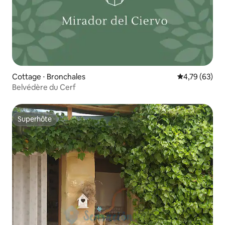
Cottage ⋅ Bronchales
Évaluation mo
4,79 (63)
Belvédère du Cerf
Superhôte
Superhôte