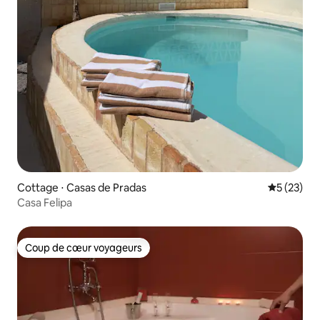
Cottage ⋅ Casas de Pradas
Évaluation
5 (23)
Casa Felipa
Coup de cœur voyageurs
Coup de cœur voyageurs