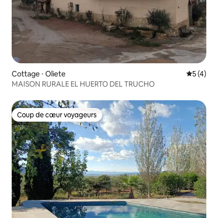
Cottage ⋅ Oliete
Évaluatio
5 (4)
MAISON RURALE EL HUERTO DEL TRUCHO
Coup de cœur voyageurs
Coup de cœur voyageurs