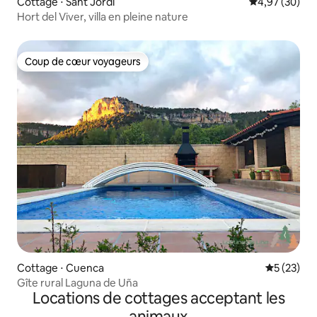
Cottage ⋅ Sant Jordi
Évaluation mo
4,97 (30)
Hort del Viver, villa en pleine nature
Coup de cœur voyageurs
Coup de cœur voyageurs
Cottage ⋅ Cuenca
Évaluation
5 (23)
Gîte rural Laguna de Uña
Locations de cottages acceptant les
animaux