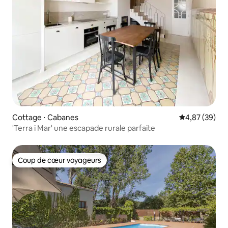
Cottage ⋅ Cabanes
Évaluation mo
4,87 (39)
'Terra i Mar' une escapade rurale parfaite
Coup de cœur voyageurs
Coup de cœur voyageurs