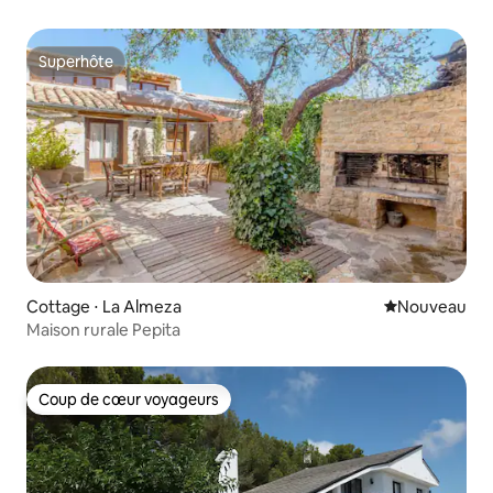
Superhôte
Superhôte
Cottage ⋅ La Almeza
Nouvel hébe
Nouveau
Maison rurale Pepita
Coup de cœur voyageurs
Coup de cœur voyageurs