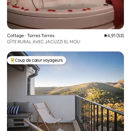
Cottage ⋅ Torres Torres
Évaluation mo
4,91 (53)
GÎTE RURAL AVEC JACUZZI EL MOLI
Coup de cœur voyageurs
Coups de cœur voyageurs les plus appréciés