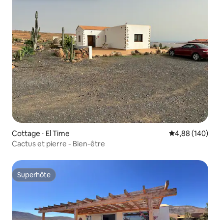
Cottage ⋅ El Time
Évaluation moy
4,88 (140)
Cactus et pierre - Bien-être
Superhôte
Superhôte