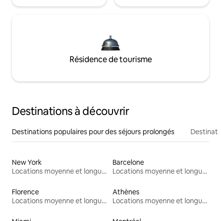
Résidence de tourisme
Destinations à découvrir
Destinations populaires pour des séjours prolongés
Destinati
New York
Barcelone
Locations moyenne et longue durée
Locations moyenne et longue durée
Florence
Athènes
Locations moyenne et longue durée
Locations moyenne et longue durée