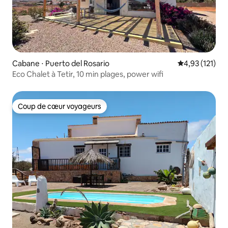
Cabane ⋅ Puerto del Rosario
Évaluation moy
4,93 (121)
Eco Chalet à Tetir, 10 min plages, power wifi
Coup de cœur voyageurs
Coup de cœur voyageurs