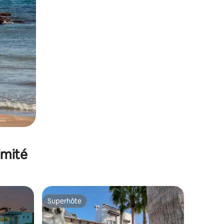
imité
Superhôte
Superhôte