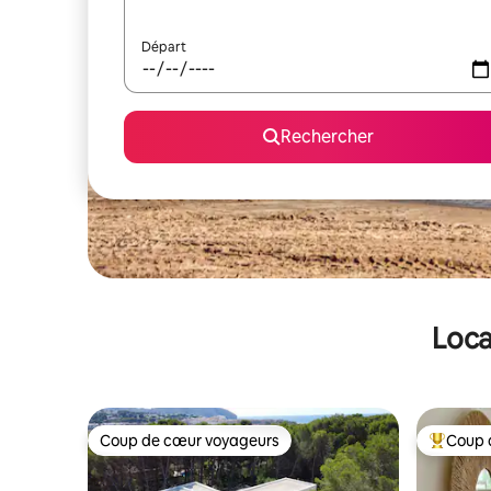
Départ
Rechercher
Loca
Coup de cœur voyageurs
Coup 
Coup de cœur voyageurs
Coups de