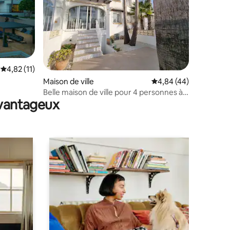
Évaluation moyenne sur la base de 11 commentaires : 4,82 sur 5
4,82 (11)
mmentaires : 5 sur 5
Maison de ville
Évaluation moyenne su
4,84 (44)
Belle maison de ville pour 4 personnes à
avantageux
Moraira