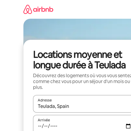
Aller
directement
au
contenu
Locations moyenne et
longue durée à Teulada
Découvrez des logements où vous vous sente
comme chez vous pour un séjour d'un mois ou
plus.
Adresse
Lorsque les résultats s'affichent, utilisez les flèc
Arrivée