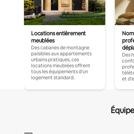
Locations entièrement
Noma
meublées
prof
dépl
Des cabanes de montagne
paisibles aux appartements
Des 
urbains pratiques, ces
confo
locations meublées offrent
profe
tous les équipements d'un
télét
logement standard.
et d'
Équipe