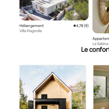
Hébergement
Évaluation moyenne s
4,78 (9)
Villa Magnolia
Apparte
La Sabina
Le confor