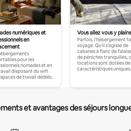
des numériques et
Vous allez vous y plaire
essionnels en
Parfois, l'hébergement fai
voyage. Qu'il s'agisse de
acement
cabanes à flanc de falais
hébergements
de péniches tranquilles, 
rtables pour les
locations sont dotées de
ssionnels nomades et en
caractéristiques uniques
ravail disposant du wifi
espaces de travail dédiés.
ments et avantages des séjours longu