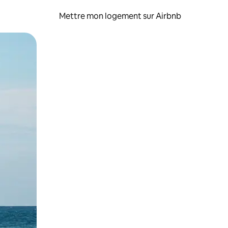
Mettre mon logement sur Airbnb
sant glisser.