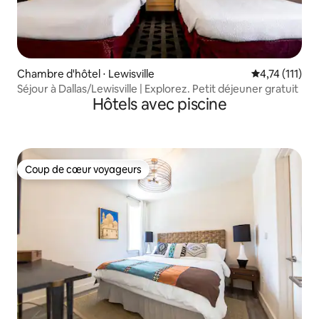
Chambre d'hôtel ⋅ Lewisville
Évaluation mo
4,74 (111)
Séjour à Dallas/Lewisville | Explorez. Petit déjeuner gratuit
Hôtels avec piscine
Coup de cœur voyageurs
Coup de cœur voyageurs