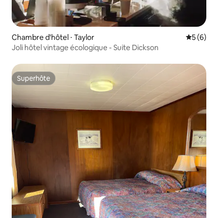
Chambre d'hôtel ⋅ Taylor
Évaluatio
5 (6)
Joli hôtel vintage écologique - Suite Dickson
Superhôte
Superhôte