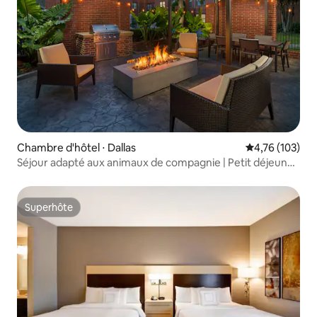
Chambre d'hôtel ⋅ Dallas
Évaluation moy
4,76 (103)
Séjour adapté aux animaux de compagnie | Petit déjeuner
gratuit + cuisine complète
Superhôte
Superhôte