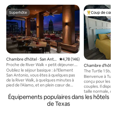
Superhôte
Coup de cœur 
Superhôte
Coups de cœur vo
Chambre d'hôtel ⋅ San Anto
Évaluation moyenne sur la base 
4,78 (146)
nio
Proche de River Walk + petit déjeuner.
Chambre d'hôtel ⋅
Salle de sport. Restaurant.
Oubliez le séjour basique : à l'Element
The Turtle 1 Studi
San Antonio, vous êtes à quelques pas
sur la côte
Bienvenue à Turtle
de la River Walk, à quelques minutes à
conçu pour les voy
pied de l'Alamo, et en plein cœur de
couples. Il dispose d'un lit confortable de
l'énergie du centre-ville. Faites le plein
taille normale, d'u
d'énergie avec un petit déjeuner gratuit,
Équipements populaires dans les hôtels
plat pour votre di
explorez les restaurants locaux à pied,
micro-ondes et d'u
de Texas
puis dormez dans une suite avec une
d'une table pratiq
kitchenette, une connexion Wi-Fi rapide
simples et des coll
et de l'espace pour respirer. Que vous y
comprend égalemen