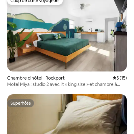
Coup de cœur voyageurs
Coup de cœur voyageurs
Chambre d'hôtel ⋅ Rockport
Évaluation
5 (15)
Motel Miya : studio 2 avec lit « king size » et chambre à
l'arrière
Superhôte
Superhôte