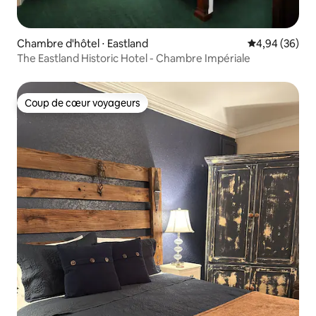
Chambre d'hôtel ⋅ Eastland
Évaluation mo
4,94 (36)
The Eastland Historic Hotel - Chambre Impériale
Coup de cœur voyageurs
Coup de cœur voyageurs