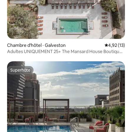
Chambre d'hôtel ⋅ Galveston
Évaluation mo
4,92 (13)
Adultes UNIQUEMENT 25+ The Mansard House Boutique
Hotel
Superhôte
Superhôte