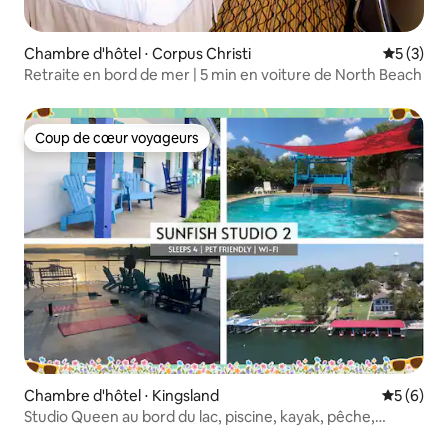
Chambre d'hôtel ⋅ Corpus Christi
Évaluatio
5 (3)
Retraite en bord de mer | 5 min en voiture de North Beach
Coup de cœur voyageurs
Coup de cœur voyageurs
Chambre d'hôtel ⋅ Kingsland
Évaluatio
5 (6)
Studio Queen au bord du lac, piscine, kayak, pêche,
barbecue