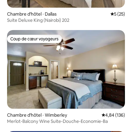
Chambre d'hôtel ⋅ Dallas
Évaluation
5 (25)
Suite Deluxe King (Nairobi) 202
Coup de cœur voyageurs
Coup de cœur voyageurs
Chambre d'hôtel ⋅ Wimberley
Évaluation moy
4,84 (136)
Merlot-Balcony Wine Suite-Douche-Economie-Ba