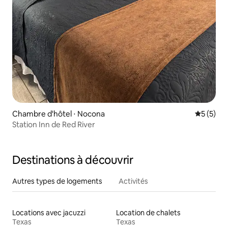
Chambre d'hôtel ⋅ Nocona
Évaluatio
5 (5)
Station Inn de Red River
Destinations à découvrir
Autres types de logements
Activités
Locations avec jacuzzi
Location de chalets
Texas
Texas