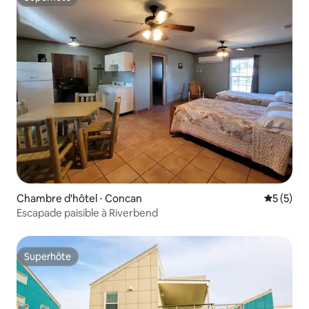
Superhôte
Chambre d'hôtel ⋅ Concan
Évaluatio
5 (5)
Escapade paisible à Riverbend
Superhôte
Superhôte