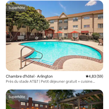
Superhôte
Superhôte
Chambre d'hôtel ⋅ Arlington
Évaluation mo
4,83 (59)
Près du stade AT&T | Petit déjeuner gratuit + cuisine
complète
Superhôte
Superhôte