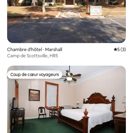
Chambre d'hôtel ⋅ Marshall
Évaluatio
5 (3)
Camp de Scottsville, HR5
Coup de cœur voyageurs
Coup de cœur voyageurs