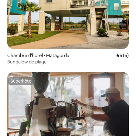
Chambre d'hôtel ⋅ Matagorda
Évaluatio
5 (6)
Bungalow de plage
Superhôte
Superhôte