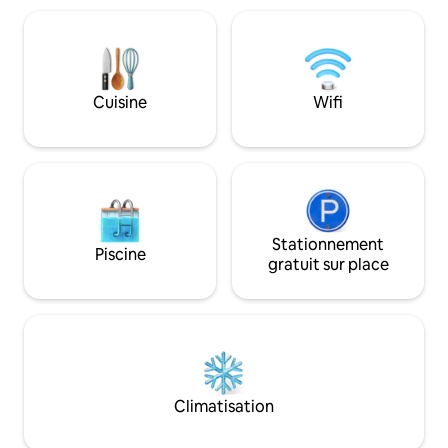
séjourniez un week-end ou plus
complète, offrant
longtemps, cet endroit offre des
avez besoin pour u
avantages dignes d'un hôtel, comme
confortable. Besoin de plus d'espace ?
une salle de sport ouverte 24h/24 et 7j/7
Cette propriété 
et des chambres acceptant les animaux
studios supplémen
Cuisine
Wifi
de compagnie, avec une ambiance
Mermaid ( micro-m
décontractée, dans le style Airbnb,
voyageurs à la re
conçue pour les voyageurs qui veulent
hébergement sup
plus qu'un simple endroit où dormir.
Stationnement
Piscine
gratuit sur place
Climatisation