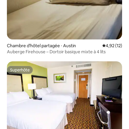
Chambre d'hôtel partagée ⋅ Austin
Évaluation mo
4,92 (12)
Auberge Firehouse – Dortoir basique mixte à 4 lits
Superhôte
Superhôte