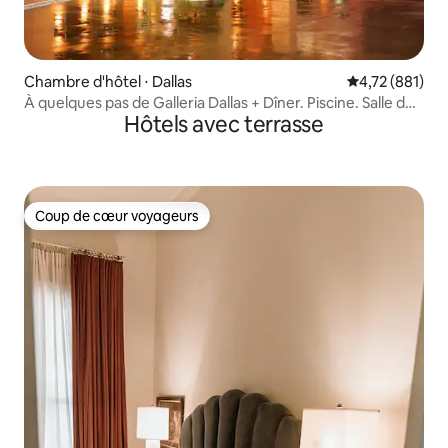
Chambre d'hôtel ⋅ Dallas
Évaluation moy
4,72 (881)
À quelques pas de Galleria Dallas + Dîner. Piscine. Salle de
Hôtels avec terrasse
sport.
Coup de cœur voyageurs
Coup de cœur voyageurs