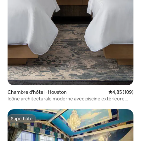
Chambre d'hôtel ⋅ Houston
Évaluation moy
4,85 (109)
Icône architecturale moderne avec piscine extérieure
chauffée
Superhôte
Superhôte