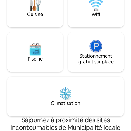
famille et passer des soirées détendues.
de qualité, de thés
Matériel de pêche à la mouche
Télévision à écran
disponible sur demande.
Cuisine
Wifi
complet et Wi-Fi f
Stationnement
Piscine
gratuit sur place
Climatisation
Séjournez à proximité des sites
incontournables de Municipalité locale