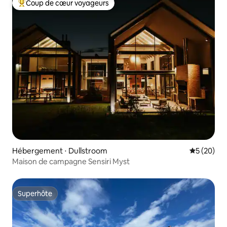
Coup de cœur voyageurs
Coups de cœur voyageurs les plus appréciés
Hébergement ⋅ Dullstroom
Évaluation
5 (20)
Maison de campagne Sensiri Myst
Superhôte
Superhôte