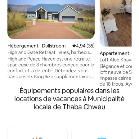
Hébergement ⋅ Dullstroom
Évaluation moyenne sur la base
4,94 (35)
Highland Gate Retreat : vues, barbecue,
Appartement ⋅ Wh
cheminée
Highland Peace Haven est une retraite
Loft Aloe Khaya G
spacieuse de 3 chambres conçue pour le
de golf sécurisé
Élégance et commo
confort et la détente. Détendez-vous
loft neuve de 55 m
dans des lits King Size supplémentaires
impasse calme sur
avec des draps en coton égyptien
de 18 trous. Ayez l
luxueux et des couvertures électriques
Équipements populaires dans les
à une sécurité de 
pour des nuits douillettes. Profitez de la
l'énergie solaire 
locations de vacances à Municipalité
cheminée intérieure, du Wi-Fi rapide et
jamais à vous sou
locale de Thaba Chweu
d'un système d'onduleur de secours
courant. Entrée p
fiable. Le salon ouvert s'ouvre sur un
dans un luxueux li
patio couvert avec un barbecue intégré
meilleurs draps en
et un four à pizza, ainsi qu'un billard de
une couette et des
taille normale avec un dessus de table de
d'oie moelleux. Bo
ping-pong, parfait pour s'amuser en
et réfrigérateur, p