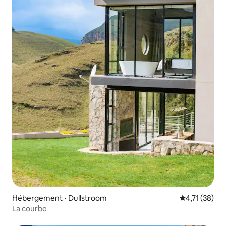
Hébergement ⋅ Dullstroom
Évaluation mo
4,71 (38)
La courbe