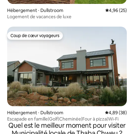
Hébergement ⋅ Dullstroom
Évaluation mo
4,96 (25)
Logement de vacances de luxe
Coup de cœur voyageurs
Coup de cœur voyageurs
Hébergement ⋅ Dullstroom
Évaluation mo
4,89 (38)
Escapade en famille|Golf|Cheminée|Four à pizza|Wi-Fi
Quel est le meilleur moment pour visiter
Municipalité locale de Thaba Chweu ?