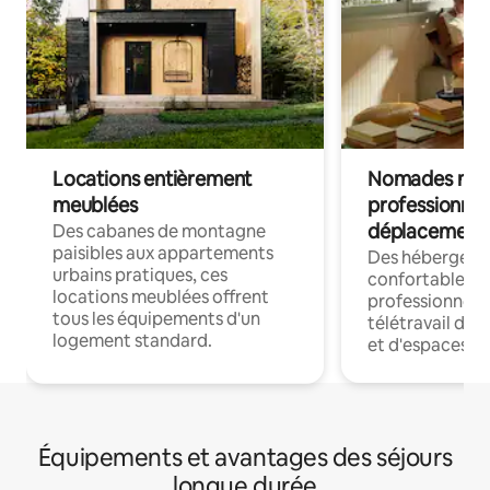
Locations entièrement
Nomades num
meublées
professionnel
déplacement
Des cabanes de montagne
paisibles aux appartements
Des hébergem
urbains pratiques, ces
confortables p
locations meublées offrent
professionnels
tous les équipements d'un
télétravail dis
logement standard.
et d'espaces de
Équipements et avantages des séjours
longue durée