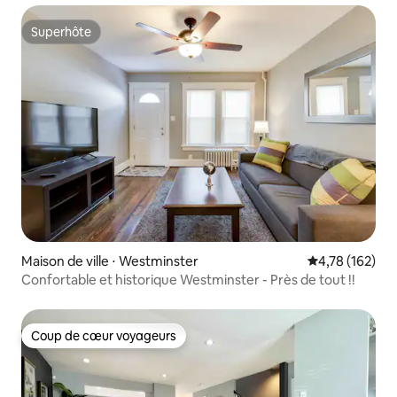
Superhôte
Superhôte
Maison de ville ⋅ Westminster
Évaluation moy
4,78 (162)
Confortable et historique Westminster - Près de tout !!
Coup de cœur voyageurs
Coup de cœur voyageurs