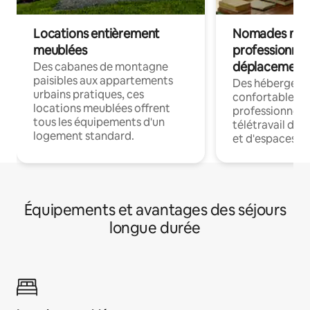
Locations entièrement
Nomades num
meublées
professionnel
déplacement
Des cabanes de montagne
paisibles aux appartements
Des hébergem
urbains pratiques, ces
confortables p
locations meublées offrent
professionnels
tous les équipements d'un
télétravail dis
logement standard.
et d'espaces de
Équipements et avantages des séjours
longue durée