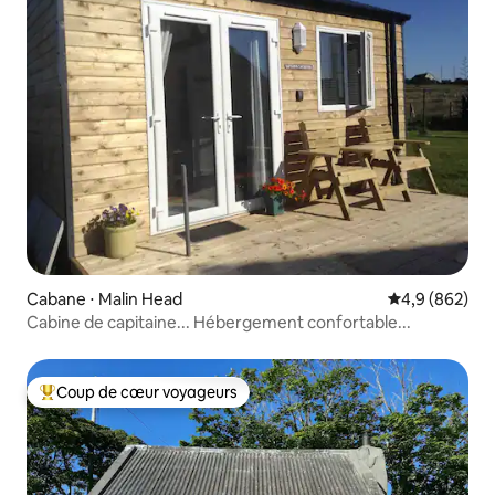
Cabane ⋅ Malin Head
Évaluation mo
4,9 (862)
Cabine de capitaine... Hébergement confortable...
Coup de cœur voyageurs
Coups de cœur voyageurs les plus appréciés