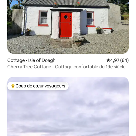
Cottage ⋅ Isle of Doagh
Évaluation mo
4,97 (64)
Cherry Tree Cottage - Cottage confortable du 19e siècle
Coup de cœur voyageurs
Coups de cœur voyageurs les plus appréciés