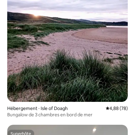
Hébergement ⋅ Isle of Doagh
Évaluation mo
4,88 (78)
Bungalow de 3 chambres en bord de mer
Superhôte