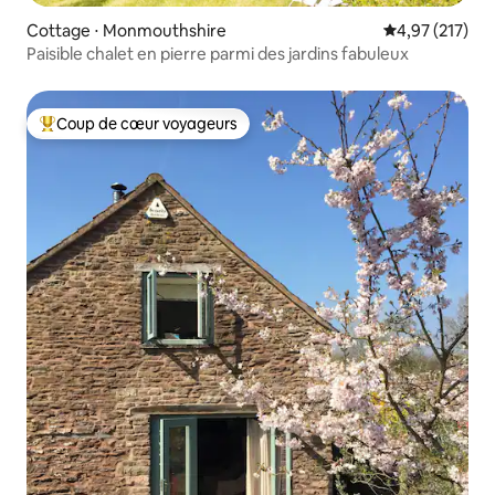
Cottage ⋅ Monmouthshire
Évaluation moy
4,97 (217)
Paisible chalet en pierre parmi des jardins fabuleux
Coup de cœur voyageurs
Coups de cœur voyageurs les plus appréciés