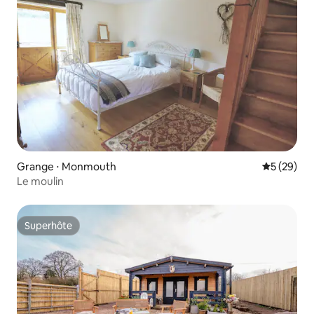
Grange ⋅ Monmouth
Évaluation
5 (29)
Le moulin
Superhôte
Superhôte