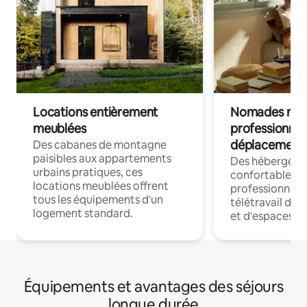
Locations entièrement
Nomades num
meublées
professionnel
déplacement
Des cabanes de montagne
paisibles aux appartements
Des hébergem
urbains pratiques, ces
confortables p
locations meublées offrent
professionnels
tous les équipements d'un
télétravail dis
logement standard.
et d'espaces de
Équipements et avantages des séjours
longue durée