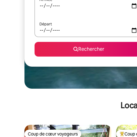
Départ
Rechercher
Loca
Coup de cœur voyageurs
Coup 
Coup de cœur voyageurs
Coups de