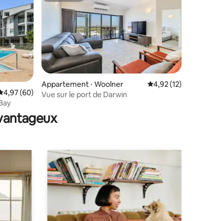
ntaires : 4,98 sur 5
Appartement ⋅ Woolner
Évaluation moyenne su
4,92 (12)
Évaluation moyenne sur la base de 60 commentaires : 4,97 sur 5
4,97 (60)
Vue sur le port de Darwin
Bay
avantageux