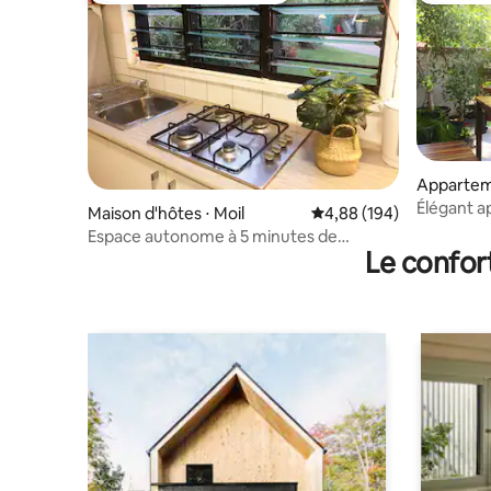
Appartem
Élégant 
Maison d'hôtes ⋅ Moil
Évaluation moyenne sur 
4,88 (194)
Parap
Espace autonome à 5 minutes de
Le confor
l'aéroport