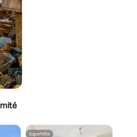
imité
Superhôte
Superhôte