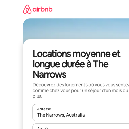
Aller
directement
au
contenu
Locations moyenne et
longue durée à The
Narrows
Découvrez des logements où vous vous sente
comme chez vous pour un séjour d'un mois ou
plus.
Adresse
Lorsque les résultats s'affichent, utilisez les flèc
Arrivée