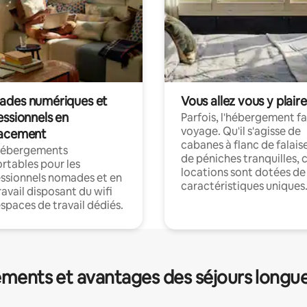
des numériques et
Vous allez vous y plaire
essionnels en
Parfois, l'hébergement fai
voyage. Qu'il s'agisse de
acement
cabanes à flanc de falais
hébergements
de péniches tranquilles, 
rtables pour les
locations sont dotées de
ssionnels nomades et en
caractéristiques uniques
ravail disposant du wifi
espaces de travail dédiés.
ments et avantages des séjours longu