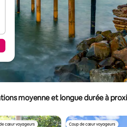
tions moyenne et longue durée à prox
de cœur voyageurs
Coup de cœur voyageurs
 cœur voyageurs les plus appréciés
Coup de cœur voyageurs