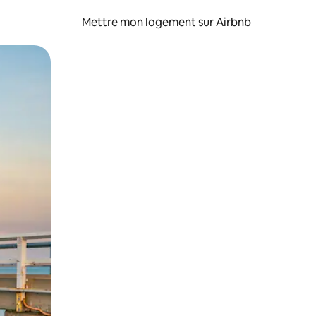
Mettre mon logement sur Airbnb
sant glisser.