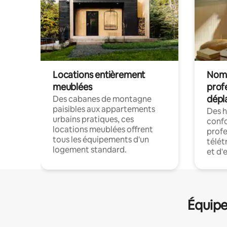
Locations entièrement
Noma
meublées
prof
dépl
Des cabanes de montagne
paisibles aux appartements
Des 
urbains pratiques, ces
confo
locations meublées offrent
profe
tous les équipements d'un
télét
logement standard.
et d'
Équipe