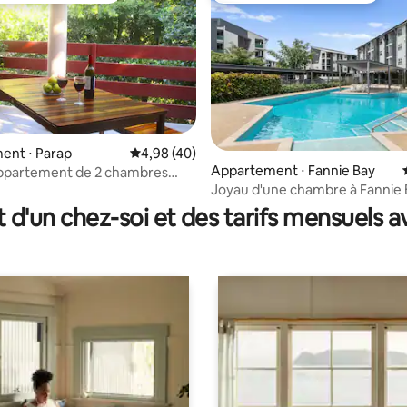
ent ⋅ Parap
Évaluation moyenne sur la base de 40 comme
4,98 (40)
Appartement ⋅ Fannie Bay
appartement de 2 chambres
la base de 194 commentaires : 4,88 sur 5
Joyau d'une chambre à Fannie 
t d'un chez-soi et des tarifs mensuels 