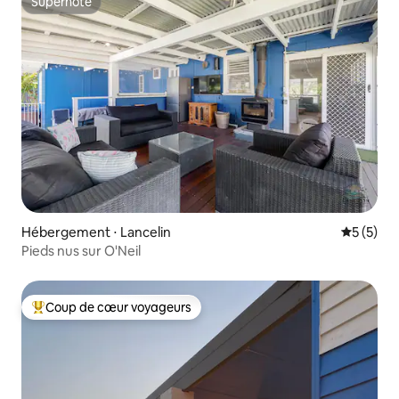
Superhôte
Superhôte
Hébergement ⋅ Lancelin
Évaluatio
5 (5)
Pieds nus sur O'Neil
Coup de cœur voyageurs
Coups de cœur voyageurs les plus appréciés