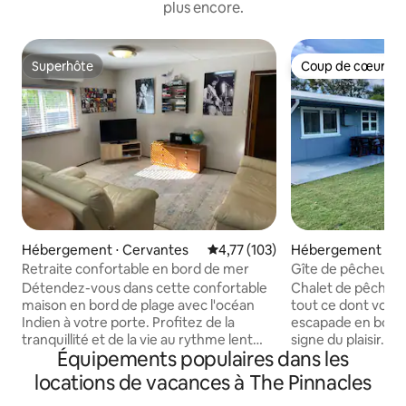
plus encore.
Superhôte
Coup de cœur vo
Superhôte
Coup de cœur vo
Hébergement ⋅ Cervantes
Évaluation moyenne sur la base 
4,77 (103)
Hébergement ⋅ Ju
Retraite confortable en bord de mer
Gîte de pêcheur c
acceptés
Détendez-vous dans cette confortable
Chalet de pêcheur
maison en bord de plage avec l'océan
tout ce dont vous
Indien à votre porte. Profitez de la
escapade en bord 
tranquillité et de la vie au rythme lent
signe du plaisir. À 5 minutes à pied des
Équipements populaires dans les
tout en vous asseyant sous les arbres
pieds dans l'océan
ombragés à la menthe ou jouez avec les
prendre votre servi
locations de vacances à The Pinnacles
enfants sur la pelouse arrière. Cette
Cette plage accep