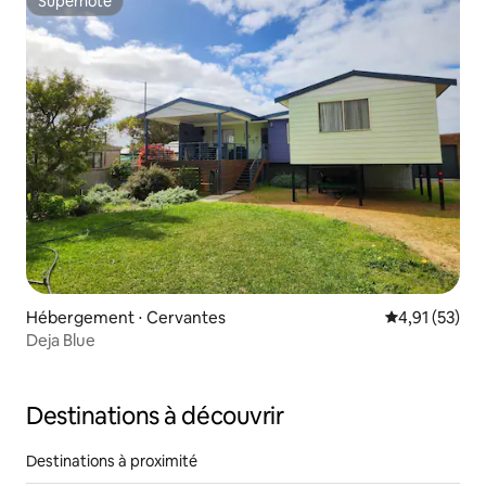
Superhôte
Superhôte
Hébergement ⋅ Cervantes
Évaluation mo
4,91 (53)
Deja Blue
Destinations à découvrir
Destinations à proximité