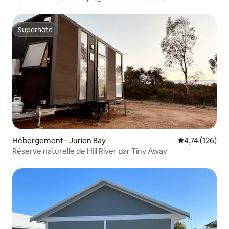
Superhôte
Superhôte
Hébergement ⋅ Jurien Bay
Évaluation moy
4,74 (126)
Réserve naturelle de Hill River par Tiny Away