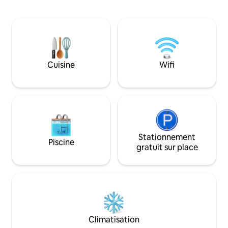
confortable maison de 3 chambres est
chiens. Une fois q
l'endroit idéal pour vous détendre et
en surfant, rendez
profiter de la vie en bord de mer. Bien
se trouve égaleme
qu'à deux pas de la plage, vous n'êtes
pied du logement. 1 100 m² de terrai
qu'à quelques pas des commerces et de
avec beaucoup d'e
Tavern et de la communauté Club. Pas
enfants/chiens pe
de wifi. Animaux acceptés (strictement
même sortir de la 
Cuisine
Wifi
pas d'animaux à l'intérieur). Le linge de
également d'une 
maison est fourni. Serviettes de plage
empêcher ces peti
BYO
s'échapper.
Stationnement
Piscine
gratuit sur place
Climatisation