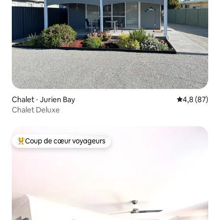
Chalet ⋅ Jurien Bay
Évaluation m
4,8 (87)
Chalet Deluxe
Coup de cœur voyageurs
Coups de cœur voyageurs les plus appréciés