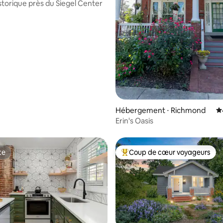
storique près du Siegel Center
Hébergement ⋅ Richmond
É
Erin's Oasis
te
Coup de cœur voyageurs
te
Coups de cœur voyageurs les p