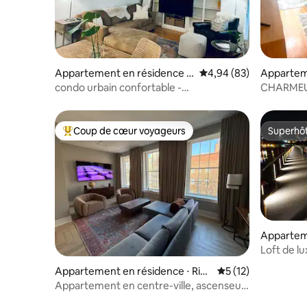
Appartement en résidence ⋅
Évaluation moyenne sur
4,94 (83)
Appartem
Richmond
Richmon
condo urbain confortable -
CHARMEUR
stationnement gratuit
appartem
Coup de cœur voyageurs
Superhô
Coups de cœur voyageurs les plus appréciés
Superhô
Appartem
Richmon
Loft de 
| 6 person
Appartement en résidence ⋅ Rich
Évaluation moyenne
5 (12)
mond
Appartement en centre-ville, ascenseur
privé + Parking