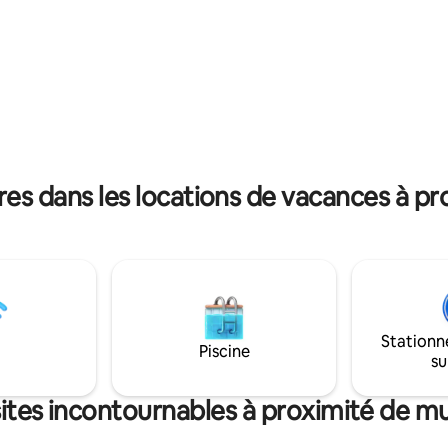
ainsi que d'une station de maïs
Si vous amenez le vôtre, veuille
 êtes à distance de marche du
ramasser après lui et ne le laiss
 vie nocturne de RVA. trop de
les meubles.
aurants, clubs, pubs à
 Soyez accueilli par une
de vin à votre arrivée.
es dans les locations de vacances à p
Stationn
Piscine
su
sites incontournables à proximité de m