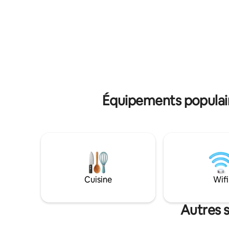
intelligents. L’appartement se trouve au-
relaxante 
dessus d’un garage indépendant qui
pop. Vous
n’est pas utilisé pour les voitures, ce qui
centre de
garantit le calme et l’intimité, ainsi qu’une
bars, rest
place de stationnement en créneau hors
énumérer.
rue (devant l’établissement, dans l’allée).
bouteille 
L'accès nécessite de monter des
escaliers extérieurs.
Équipements populair
Cuisine
Wifi
Autres 