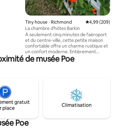
z
ez pas sur
Tiny house ⋅ Richmond
Évaluation moyenne sur
4,99 (209)
La chambre d'hôtes Barkin
À seulement cinq minutes de l'aéroport
et du centre-ville, cette petite maison
confortable offre un charme rustique et
un confort moderne. Entièrement
roximité de musée Poe
équipée avec des essentiels de cuisine,
des livres, des jeux et même des livres de
coloriage, elle est parfaite pour se
détendre. Animaux acceptés, elle est
équipée de friandises pour chiens, de
jouets à mâcher, de jouets et d'une
grande cour clôturée pour les
compagnons à fourrure. Idéalement
ement gratuit
situé pour les voyageurs, il offre une
Climatisation
r place
retraite paisible tout en vous gardant
proche des attractions de la ville. Un
autre chez-soi parfait !
usée Poe