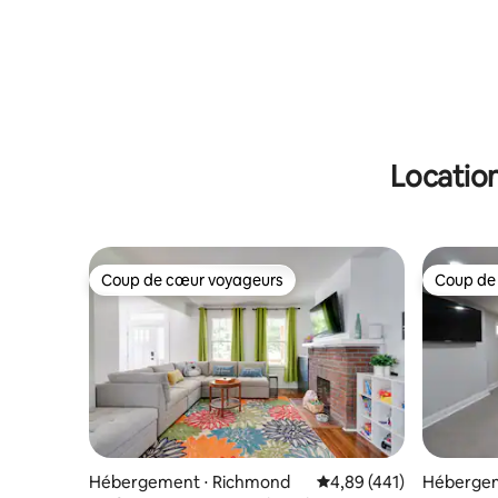
Location
Coup de cœur voyageurs
Coup de
Coup de cœur voyageurs
Coup de
Hébergement ⋅ Richmond
Évaluation moyenne sur 
4,89 (441)
Hébergem