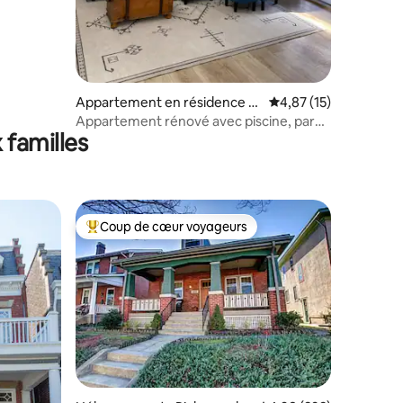
Appartement en résidence ⋅
Évaluation moyenne su
4,87 (15)
Richmond
Appartement rénové avec piscine, parc
 familles
et cadre paisible
Coup de cœur voyageurs
Coups de cœur voyageurs les plus appréciés
taires : 4,86 sur 5