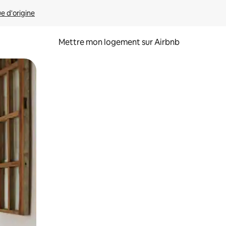
ue d'origine
Mettre mon logement sur Airbnb
sant glisser.