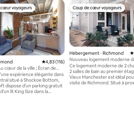
 cœur voyageurs
Coup de cœur voyageurs
 cœur voyageurs
Coup de cœur voyageurs
Hébergement ⋅ Richmond
É
Nouveau logement moderne da
la base de 106 commentaires : 4,99 sur 5
chmond
Évaluation moyenne sur la base de 116 comme
4,83 (116)
vieux Manchester historique.
Ce logement moderne de 2 ch
 Au cœur de la ville ; Écran de
2 salles de bain au premier étag
0 pouces ; Stationnement
d'une expérience élégante dans
Vieux Manchester est idéal pou
entral situé à Shockoe Bottom,
visite de Richmond. Situé à pro
ft dispose d'un parking gratuit
trois ponts du centre-ville de 
 d'un lit King Size dans la
vous ne trouverez pas de meill
 » du rez-de-chaussée, de
pour vos excursions. Si vous vo
complets dans le loft, d'une
explorer la rivière, marcher jusqu
leine grandeur, d'une machine à
Brown ou sauter l'un des ponts 
e-linge, d'une station de café,
Fan, le quartier financier ou Sh
pé-lit Queen Size, d'un écran
Bottom, tout est à quelques mi
tion 120 pouces pour une
Nous sommes des amoureux d
ce de cinéma nocturne
animaux et nous en avons quel