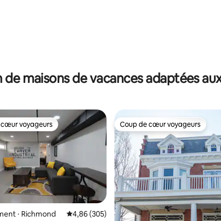
 de maisons de vacances adaptées aux
 cœur voyageurs
Coup de cœur voyageurs
 cœur voyageurs
Coup de cœur voyageurs
la base de 441 commentaires : 4,89 sur 5
ent ⋅ Richmond
Évaluation moyenne sur la base de 305 commen
4,86 (305)