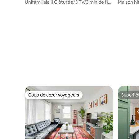
Unifamiliale !!️ Clôturée/3 TV/3 min de l'I-
Maison hi
64 et I-95
Coup de cœur voyageurs
Superhô
Coup de cœur voyageurs
Superhô