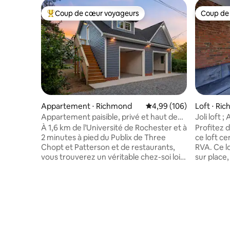
Coup de cœur voyageurs
Coup de
Coups de cœur voyageurs les plus appréciés
Coup de
Appartement ⋅ Richmond
Évaluation moyenne sur 
4,99 (106)
Loft ⋅ Ri
Appartement paisible, privé et haut de
Joli loft ;
gamme près de l'Université de Rhode
cinéma 12
À 1,6 km de l’Université de Rochester et à
Profitez 
Island
2 minutes à pied du Publix de Three
ce loft c
Chopt et Patterson et de restaurants,
RVA. Ce lo
vous trouverez un véritable chez-soi loin
sur place,
de chez vous dans cet appartement
« chambre
impeccable d’une chambre de 65 m².
deux lits 
L'espace privé en forme de cabane dans
cuisine p
les arbres comprend un grand canapé
laver/sèch
confortable, un lit queen size, une
d'un cana
cuisine complète (granit, inox), un lave-
de projec
linge, un wifi rapide et 2 téléviseurs
expérien