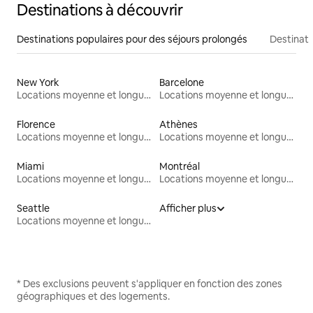
Destinations à découvrir
Destinations populaires pour des séjours prolongés
Destinati
New York
Barcelone
Locations moyenne et longue durée
Locations moyenne et longue durée
Florence
Athènes
Locations moyenne et longue durée
Locations moyenne et longue durée
Miami
Montréal
Locations moyenne et longue durée
Locations moyenne et longue durée
Seattle
Afficher plus
Locations moyenne et longue durée
* Des exclusions peuvent s'appliquer en fonction des zones
géographiques et des logements.