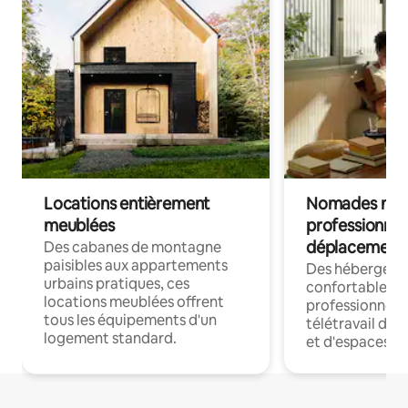
Locations entièrement
Nomades num
meublées
professionnel
déplacement
Des cabanes de montagne
paisibles aux appartements
Des hébergem
urbains pratiques, ces
confortables p
locations meublées offrent
professionnels
tous les équipements d'un
télétravail dis
logement standard.
et d'espaces de