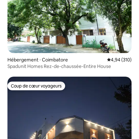
Hébergement ⋅ Coimbatore
Évaluation moy
4,94 (310)
Spadunit Homes Rez-de-chaussée-Entire House
Coup de cœur voyageurs
Coup de cœur voyageurs