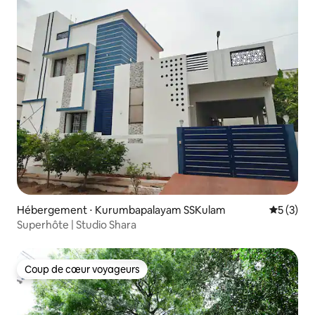
Hébergement ⋅ Kurumbapalayam SSKulam
Évaluatio
5 (3)
Superhôte | Studio Shara
Coup de cœur voyageurs
Coup de cœur voyageurs