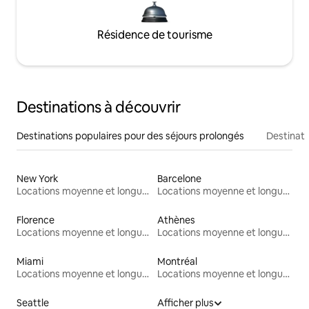
Résidence de tourisme
Destinations à découvrir
Destinations populaires pour des séjours prolongés
Destinati
New York
Barcelone
Locations moyenne et longue durée
Locations moyenne et longue durée
Florence
Athènes
Locations moyenne et longue durée
Locations moyenne et longue durée
Miami
Montréal
Locations moyenne et longue durée
Locations moyenne et longue durée
Seattle
Afficher plus