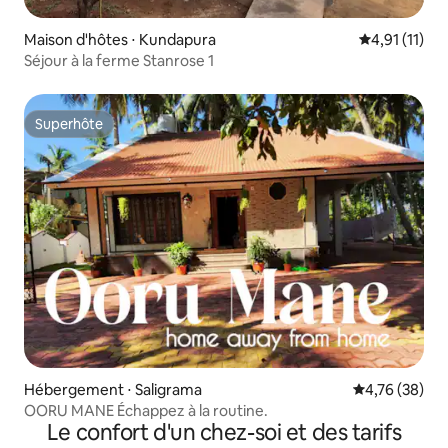
Maison d'hôtes ⋅ Kundapura
Évaluation m
4,91 (11)
Séjour à la ferme Stanrose 1
Superhôte
Superhôte
Hébergement ⋅ Saligrama
Évaluation mo
4,76 (38)
OORU MANE Échappez à la routine.
Le confort d'un chez-soi et des tarifs