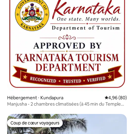
Hébergement ⋅ Kundapura
Évaluation mo
4,96 (80)
Manjusha - 2 chambres climatisées (à 45 min du Temple
Mookambika)
Coup de cœur voyageurs
Coup de cœur voyageurs