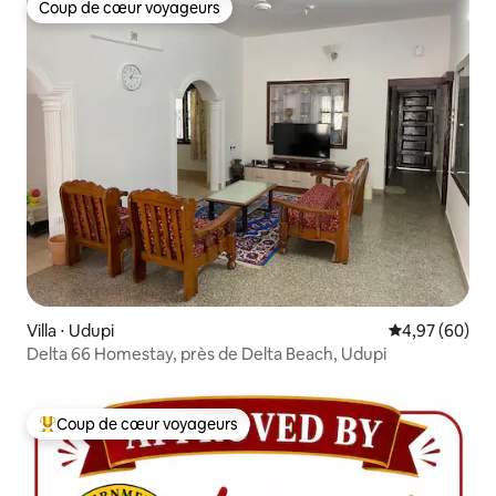
Coup de cœur voyageurs
Coup de cœur voyageurs
Villa ⋅ Udupi
Évaluation mo
4,97 (60)
Delta 66 Homestay, près de Delta Beach, Udupi
Coup de cœur voyageurs
Coups de cœur voyageurs les plus appréciés