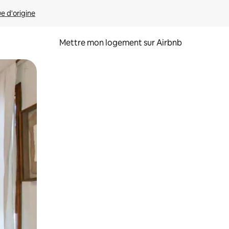
ue d'origine
Mettre mon logement sur Airbnb
sant glisser.