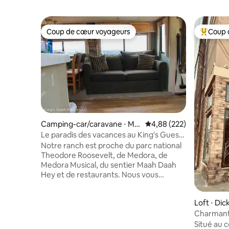
Coup de cœur voyageurs
Coup 
Coup de cœur voyageurs
Coups de
Camping-car/caravane ⋅ Me
Évaluation moyenne sur 
4,88 (222)
dora
Le paradis des vacances au King's Guest
Ranch
Notre ranch est proche du parc national
Theodore Roosevelt, de Medora, de
Medora Musical, du sentier Maah Daah
Hey et de restaurants. Nous vous
proposons une expérience différente de
celle que vous aurez à Medora. Le ranch
Loft ⋅ Dic
est une retraite paisible tout en étant à
seulement 13 km en voiture de la ville.
Charmant 
Les voyageurs nous disent
cheminée 
Situé au 