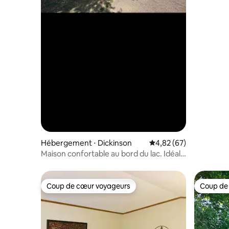
Hébergement ⋅ Dickinson
Évaluation moyenne sur
4,82 (67)
Maison confortable au bord du lac. Idéal
pour Hunter, Badland, Holiday
Coup de cœur voyageurs
Coup de
Coup de cœur voyageurs
Coup de