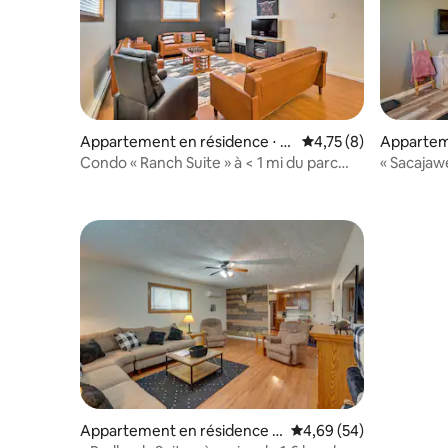
Appartement en résidence ⋅ M
Évaluation moyenne s
4,75 (8)
Appartem
edora
Medora
Condo « Ranch Suite » à < 1 mi du parc
« Sacajawe
national
cœur de 
Appartement en résidence ⋅
Évaluation moyenne sur
4,69 (54)