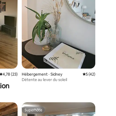
mmentaires : 5 sur 5
Évaluation moyenne sur la base de 23 commentaires : 4,78 sur 5
4,78 (23)
Hébergement ⋅ Sidney
Évaluation moyenne
5 (42)
Détente au lever du soleil
ion
Superhôte
Superhôte