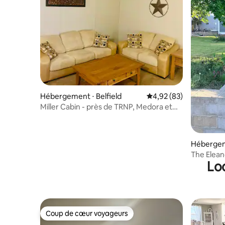
Hébergement ⋅ Belfield
Évaluation moyenne sur
4,92 (83)
Miller Cabin - près de TRNP, Medora et
Dickinson
Hébergem
The Elean
Lo
confort 
Coup de cœur voyageurs
Coup de cœur voyageurs