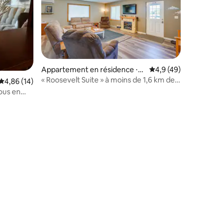
ntaires : 4,77 sur 5
Appartement en résidence ⋅
Évaluation moyenne s
4,9 (49)
Medora
« Roosevelt Suite » à moins de 1,6 km de
Évaluation moyenne sur la base de 14 commentaires : 4,86 sur 5
4,86 (14)
Teddy Roosevelt Park !
ous en