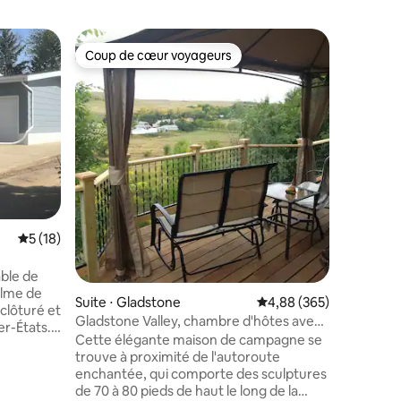
Appartem
Coup de cœur voyageurs
Coup de
lus appréciés
Coup de cœur voyageurs
Coup de
Suite Gr
Bienvenue
présiden
une suit
draps, se
cas pour 
pour vos 
Il y a de
magasins,
dans ce q
Évaluation moyenne sur la base de 18 commentaires : 5 sur 5
5 (18)
à pied à
de l'hôpi
approvisi
able de
votre porte arriè
alme de
Suite ⋅ Gladstone
Évaluation moyenne sur
4,88 (365)
saisonnie
 clôturé et
Gladstone Valley, chambre d'hôtes avec
Roosevelt
er-États.
deux chambres
Cette élégante maison de campagne se
35 minute
ille, de
mmentaires : 5 sur 5
trouve à proximité de l'autoroute
de
enchantée, qui comporte des sculptures
uelques
de 70 à 80 pieds de haut le long de la
et des