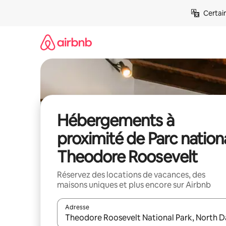
Aller
Certai
directement
au
contenu
Hébergements à
proximité de Parc nation
Theodore Roosevelt
Réservez des locations de vacances, des
maisons uniques et plus encore sur Airbnb
Adresse
Lorsque les résultats s'affichent, utilisez les flèc