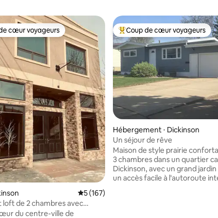
de cœur voyageurs
Coup de cœur voyageurs
 cœur voyageurs les plus appréciés
Coups de cœur voyageurs les p
la base de 222 commentaires : 4,88 sur 5
Hébergement ⋅ Dickinson
Un séjour de rêve
Maison de style prairie confort
3 chambres dans un quartier c
Dickinson, avec un grand jardin
un accès facile à l'autoroute int
À quelques minutes du centre-v
kinson
Évaluation moyenne sur la base de 167 co
5 (167)
Walmart, du lieu de réception 
loft de 2 chambres avec
mariages August House et à q
et cuisine équipée
cœur du centre-ville de
minutes en voiture de Medora 