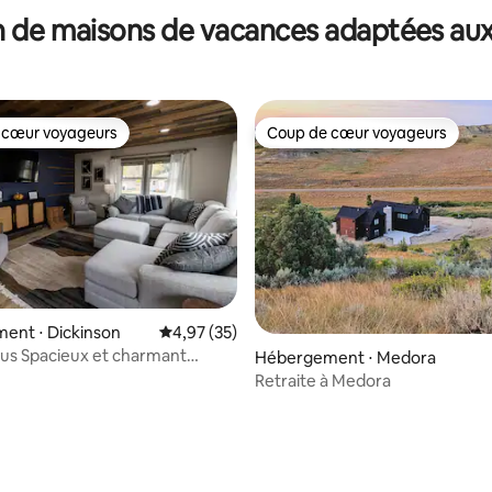
 de maisons de vacances adaptées aux
 cœur voyageurs
Coup de cœur voyageurs
 cœur voyageurs
Coup de cœur voyageurs
ent ⋅ Dickinson
Évaluation moyenne sur la base de 35 comme
4,97 (35)
us Spacieux et charmant
Hébergement ⋅ Medora
s/2 salles de bain
Retraite à Medora