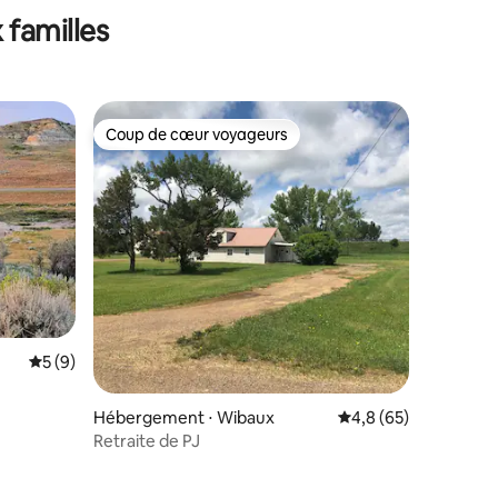
 familles
Coup de cœur voyageurs
Coup de cœur voyageurs
ntaires : 4,97 sur 5
Évaluation moyenne sur la base de 9 commentaires : 5 sur 5
5 (9)
Hébergement ⋅ Wibaux
Évaluation moyenne s
4,8 (65)
Retraite de PJ