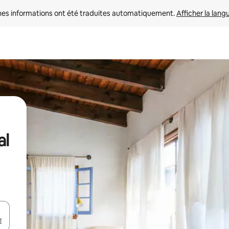
nes informations ont été traduites automatiquement. 
Afficher la lang
al
hes vers le haut et vers le bas pour les parcourir ou en appuyant et en fai