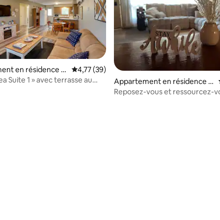
ur la base de 8 commentaires : 4,75 sur 5
ent en résidence ⋅
Évaluation moyenne sur la base de 39 comme
4,77 (39)
a Suite 1 » avec terrasse au
Appartement en résidence ⋅
Medora !
Dickinson
Reposez-vous et ressourcez-v
face de DSU - The Olive Branch
 la base de 54 commentaires : 4,69 sur 5