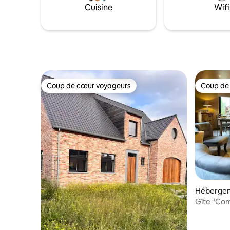
Borgloon, 
Cuisine
Wifi
également
électriqu
Coup de cœur voyageurs
Coup de
Coup de cœur voyageurs
Coup de
Héberge
Gîte "Co
Belgique