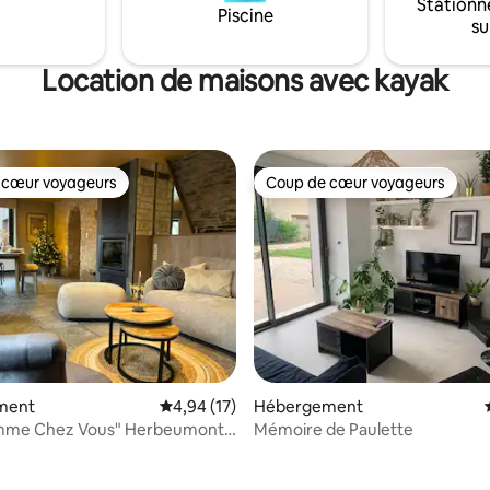
Stationn
Hasselt et Sint-Truiden. Il est
Piscine
su
 possible de louer un VTT
e.
Location de maisons avec kayak
 cœur voyageurs
Coup de cœur voyageurs
 cœur voyageurs
Coup de cœur voyageurs
ment
Évaluation moyenne sur la base de 17 comme
4,94 (17)
Hébergement
mme Chez Vous" Herbeumont
Mémoire de Paulette