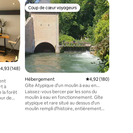
Cabane
Coup de cœur voyageurs
Coup
Coup de cœur voyageurs
Coups d
La caban
Nichée e
grand ét
sur pilot
de l'agita
règne aut
paradis, 
Horrues...
proche (1
campagne 
valuation moyenne sur la base de 148 commentaires : 4,93 sur 5
4,93 (148)
châteaux 
amis de l
Hébergement
Évaluation moyenne sur
4,92 (180)
l'horizon
ent
beaux oi
Gîte Atypique d'un moulin à eau en
rt à
fonctionnement
Laissez-vous bercer par les sons du
 la forêt
moulin à eau en fonctionnement. Gîte
our de
atypique et rare situé au dessus d'un
moulin rempli d'histoire, entièrement
rénové et en fonctionnement Cadre
ant à 10'
idyllique !😍🤩 Gîte composé d'une
' en
cuisine entièrement équipée, salon, coin
nds. La
repas, salle de bain avec double vasque
ues