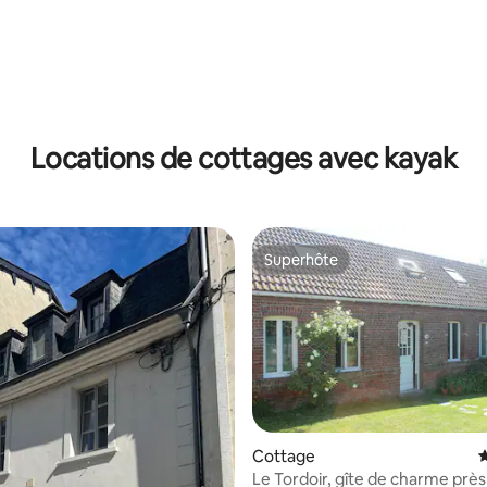
 la base de 30 commentaires : 4,87 sur 5
Locations de cottages avec kayak
Superhôte
Superhôte
Cottage
É
Le Tordoir, gîte de charme près
r la base de 34 commentaires : 4,71 sur 5