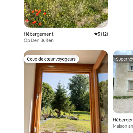
Hébergement
Évaluation moyenne
5 (12)
Op Den Buiten
Coup de cœur voyageurs
Superhô
Coup de cœur voyageurs
Superhô
Héberge
Maison an