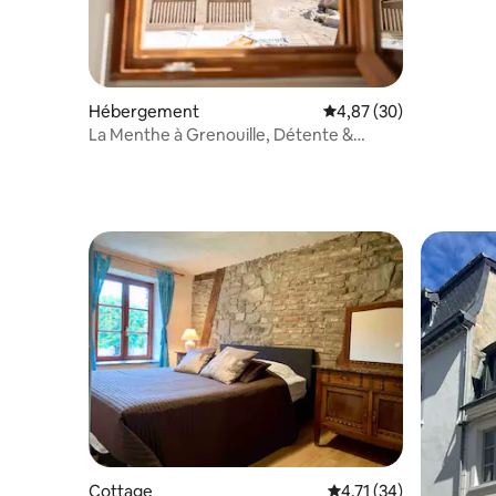
Hébergement
Évaluation moyenne sur
4,87 (30)
La Menthe à Grenouille, Détente &
Charme
Cottage
Évaluation moyenne su
4,71 (34)