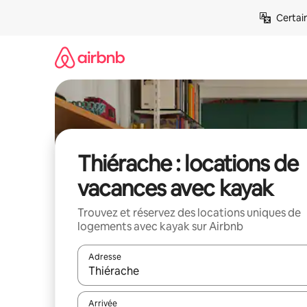
Aller
Certai
directement
au
contenu
Thiérache : locations de
vacances avec kayak
Trouvez et réservez des locations uniques de
logements avec kayak sur Airbnb
Adresse
Lorsque les résultats s'affichent, utilisez les flèc
Arrivée