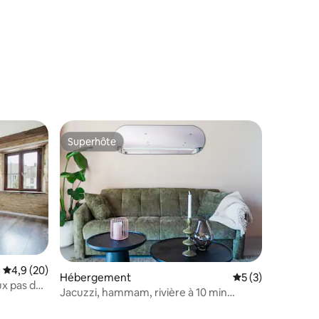
Superhôte
Superhôte
Évaluation moyenne sur la base de 20 commentaires : 4,9 sur 5
4,9 (20)
Hébergement
Évaluation moyenn
5 (3)
x pas de
ntaires : 4,67 sur 5
Jacuzzi, hammam, rivière à 10 min
d'Amiens