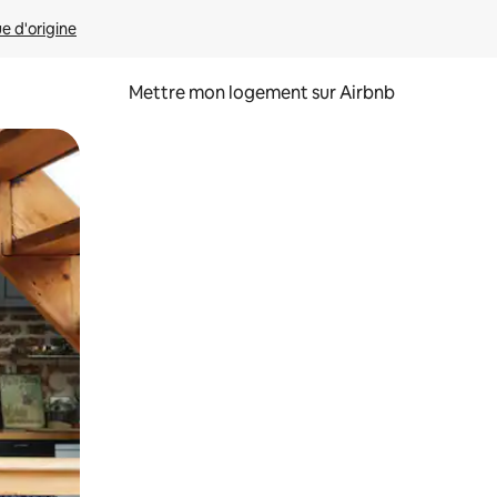
ue d'origine
Mettre mon logement sur Airbnb
sant glisser.