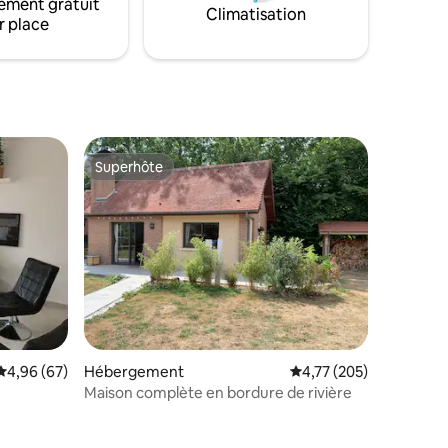
ement gratuit
Climatisation
r place
Superhôte
Superhôte
ntaires : 4,94 sur 5
Évaluation moyenne sur la base de 67 commentaires : 4,96 sur 5
4,96 (67)
Hébergement
Évaluation moyenne sur
4,77 (205)
Maison complète en bordure de rivière