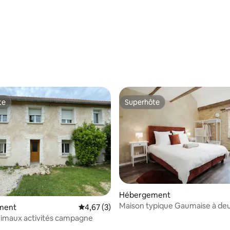
 sur la base de 12 commentaires : 5 sur 5
te
Superhôte
te
Superhôte
Hébergement
Maison typique Gaumaise à deu
ment
Évaluation moyenne sur la base de 3 comme
4,67 (3)
la Semois
imaux activités campagne