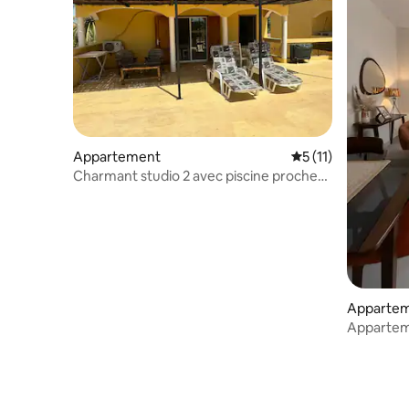
Appartement
Évaluation moyenne
5 (11)
Charmant studio 2 avec piscine proche
Safari Beach
Apparteme
Apparteme
vents