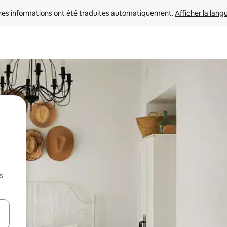
nes informations ont été traduites automatiquement. 
Afficher la lang
s
hes vers le haut et vers le bas pour les parcourir ou en appuyant et en fai