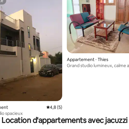
te
te
Appartement ⋅ Thies
Grand studio lumineux, calme 
terrasse privée
r la base de 17 commentaires : 4,88 sur 5
ment
Évaluation moyenne sur la base de 5 comm
4,8 (5)
io spacieux
Location d'appartements avec jacuzzi