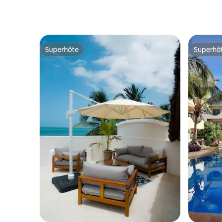
Superhôte
Superhô
Superhôte
Superhô