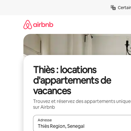
Aller
Certai
directement
au
contenu
Thiès : locations
d'appartements de
vacances
Trouvez et réservez des appartements unique
sur Airbnb
Adresse
Lorsque les résultats s'affichent, utilisez les flèc