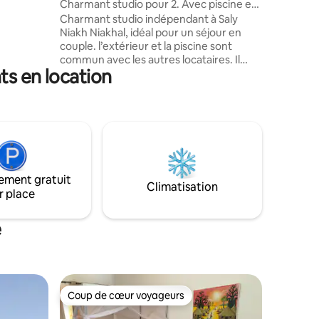
Charmant studio pour 2. Avec piscine et
icité pour
cuisine
Charmant studio indépendant à Saly
pour une
Niakh Niakhal, idéal pour un séjour en
couple. l’extérieur et la piscine sont
ailler en
commun avec les autres locataires. Il
ts en location
dispose d’un lit double, d’une cuisine
équipée et d’une salle de bain privée.
Vous profiterez d’un agréable espace
extérieur commun couvert avec canapé
et grande table, ainsi que de la piscine
commune. À 5 min de la plage et proche
des commerces, ce studio offre confort,
intimité et convivialité dans un cadre
ement gratuit
paisible.
Climatisation
r place
e
Coup de cœur voyageurs
Coup de cœur voyageurs