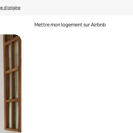
ue d'origine
Mettre mon logement sur Airbnb
sant glisser.