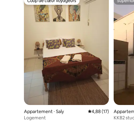
Coup de cœur voyageurs
Superhô
Coup de cœur voyageurs
Superhô
Appartement ⋅ Saly
Évaluation moyenne su
4,88 (17)
Apparte
Logement
KKB2 stud