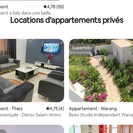
 la base de 44 commentaires : 4,84 sur 5
ment
Évaluation moyenne sur la base de 55 comme
4,78 (55)
nt à Saly dans une belle
Locations d'appartements privés
e
Superhôte
Superhôte
e sur la base de 3 commentaires : 5 sur 5
ent ⋅ Thies
Évaluation moyenne sur la base de 4 comme
4,75 (4)
Appartement ⋅ Warang
rovençale - Darou Salam Immo
Beau Studio indépendant Wara