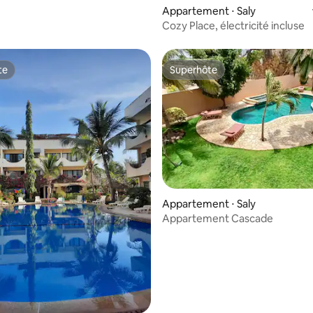
Appartement ⋅ Saly
Cozy Place, électricité incluse
te
Superhôte
te
Superhôte
Appartement ⋅ Saly
Appartement Cascade