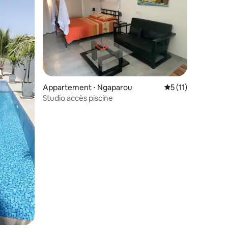
Appartement ⋅ Ngaparou
Évaluation moyenn
5 (11)
Studio accès piscine
ntaires : 4,86 sur 5