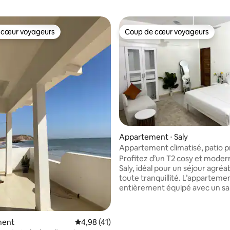
 cœur voyageurs
Coup de cœur voyageurs
 cœur voyageurs
Coup de cœur voyageurs
 la base de 48 commentaires : 4,85 sur 5
Appartement ⋅ Saly
Appartement climatisé, patio pri
SALY
Profitez d’un T2 cosy et modern
Saly, idéal pour un séjour agréa
toute tranquillité. L’appartement est
entièrement équipé avec un sa
confortable, une chambre avec 
qualité et une cuisine fonctionnelle
bénéficiez du WiFi haut débit, d
ment
Évaluation moyenne sur la base de 41 comme
4,98 (41)
chaude et de l’électricité. Il faudra