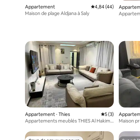
Appartement
Évaluation moyenne sur
4,84 (44)
Apparte
Maison de plage Aldjana à Saly
Apparteme
résidenc
Appartement ⋅ Thies
Évaluation moyenn
5 (3)
Appartem
Appartements meublés THIES Al Hakim
Maison p
Résidence