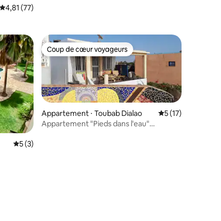
Évaluation moyenne sur la base de 77 commentaires : 4,81 sur 5
4,81 (77)
Coup de cœur voyageurs
Coup de cœur voyageurs
Appartement ⋅ Toubab Dialao
Évaluation moyenne
5 (17)
Appartement "Pieds dans l'eau"
paradisiaque -clim-
Évaluation moyenne sur la base de 3 commentaires : 5 sur 5
5 (3)