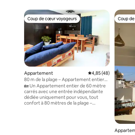
Coup de cœur voyageurs
Coup de
Coup de cœur voyageurs
Coup de
Appartement
Évaluation moyenne sur
4,85 (48)
80 m de la plage – Appartement entier
indépendant
🏡 Un Appartement entier de 60 mètre
carrés avec une entrée indépendante
dédiée uniquement pour vous, tout
confort à 80 mètres de la plage –
Emplacement idéal à Ngaparou ,
entièrement climatisé, wifi, chauffe eau,
ventilateur, TV, chaînes sports et filmes,
machine à laver, serviette, draps etc...
Apparte
lumineux, spacieux situé dans un