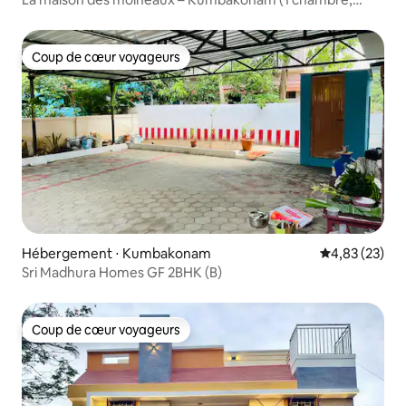
1 salle de bain, 1 cuisine, premier étage)
Coup de cœur voyageurs
Coup de cœur voyageurs
Hébergement ⋅ Kumbakonam
Évaluation mo
4,83 (23)
Sri Madhura Homes GF 2BHK (B)
Coup de cœur voyageurs
Coup de cœur voyageurs