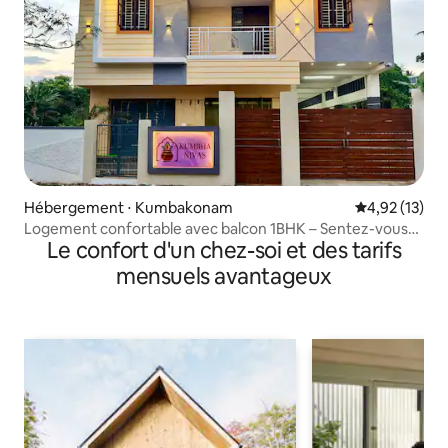
Hébergement ⋅ Kumbakonam
Évaluation mo
4,92 (13)
Logement confortable avec balcon 1BHK – Sentez-vous
Le confort d'un chez-soi et des tarifs
comme à la maison
mensuels avantageux