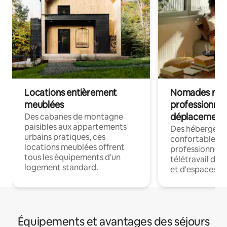
Locations entièrement
Nomades num
meublées
professionnel
déplacement
Des cabanes de montagne
paisibles aux appartements
Des hébergem
urbains pratiques, ces
confortables p
locations meublées offrent
professionnels
tous les équipements d'un
télétravail dis
logement standard.
et d'espaces de
Équipements et avantages des séjours