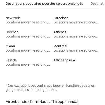
Destinations populaires pour des séjours prolongés
Destinati
New York
Barcelone
Locations moyenne et longue durée
Locations moyenne et longue durée
Florence
Athènes
Locations moyenne et longue durée
Locations moyenne et longue durée
Miami
Montréal
Locations moyenne et longue durée
Locations moyenne et longue durée
Seattle
Afficher plus
Locations moyenne et longue durée
* Des exclusions peuvent s'appliquer en fonction des zones
géographiques et des logements.
Airbnb
Inde
Tamil Nadu
Thiruppanandal