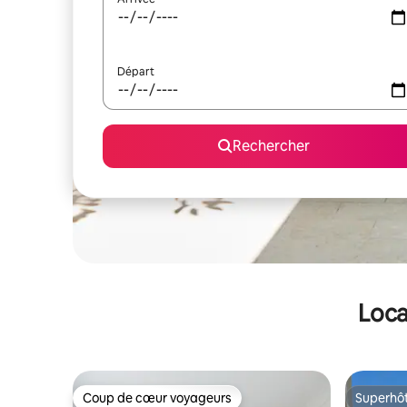
Départ
Rechercher
Loca
Coup de cœur voyageurs
Superhô
Coup de cœur voyageurs
Superhô