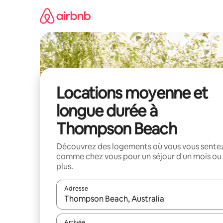
Aller
directement
au
contenu
Locations moyenne et
longue durée à
Thompson Beach
Découvrez des logements où vous vous sente
comme chez vous pour un séjour d'un mois ou
plus.
Adresse
Lorsque les résultats s'affichent, utilisez les flèc
Arrivée