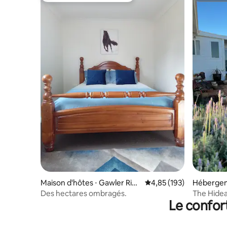
Maison d'hôtes ⋅ Gawler Rive
Évaluation moyenne sur
4,85 (193)
Hébergem
r
ach
Des hectares ombragés.
The Hide
Le confor