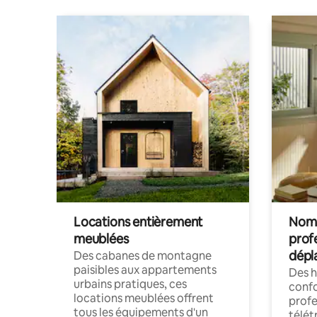
Locations entièrement
Noma
meublées
prof
dépl
Des cabanes de montagne
paisibles aux appartements
Des 
urbains pratiques, ces
confo
locations meublées offrent
profe
tous les équipements d'un
télét