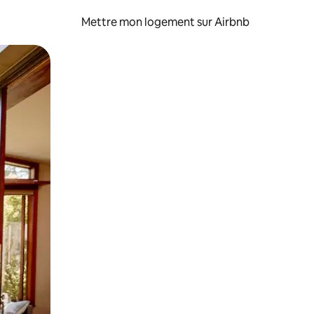
Mettre mon logement sur Airbnb
sant glisser.