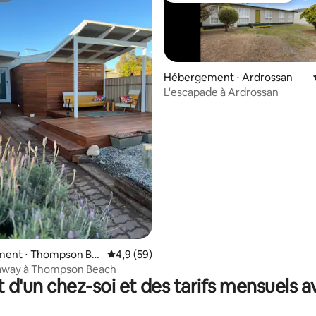
Hébergement ⋅ Ardrossan
L'escapade à Ardrossan
 la base de 193 commentaires : 4,85 sur 5
ent ⋅ Thompson Be
Évaluation moyenne sur la base de 59 comm
4,9 (59)
away à Thompson Beach
t d'un chez-soi et des tarifs mensuels 