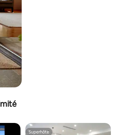
imité
Superhôte
Superhôte