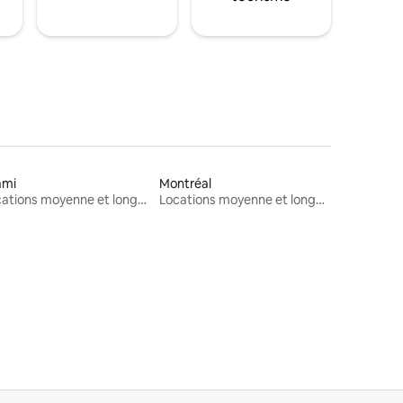
ami
Montréal
Locations moyenne et longue durée
Locations moyenne et longue durée