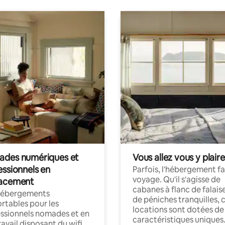
des numériques et
Vous allez vous y plaire
essionnels en
Parfois, l'hébergement fai
voyage. Qu'il s'agisse de
acement
cabanes à flanc de falais
hébergements
de péniches tranquilles, 
rtables pour les
locations sont dotées de
ssionnels nomades et en
caractéristiques uniques
ravail disposant du wifi