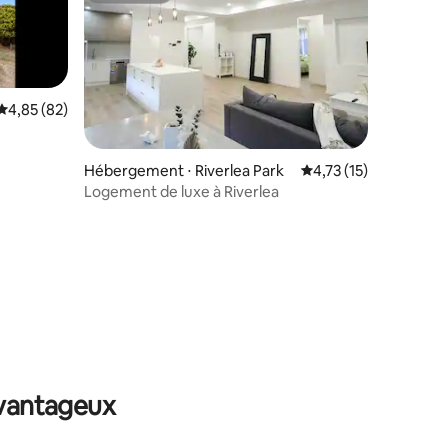
Évaluation moyenne sur la base de 82 commentaires : 4,85 sur 5
4,85 (82)
Hébergement ⋅ Riverlea Park
Évaluation moyenne su
4,73 (15)
Logement de luxe à Riverlea
entaires : 4,9 sur 5
avantageux