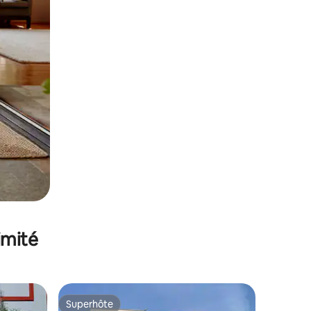
imité
Superhôte
Superhôte