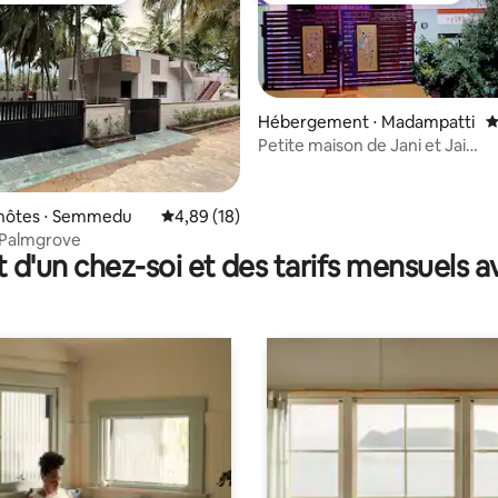
Hébergement ⋅ Madampatti
É
Petite maison de Jani et Jai
(DEUX CLIMATISEURS x 2) Adhi
 la base de 139 commentaires : 4,93 sur 5
'hôtes ⋅ Semmedu
Évaluation moyenne sur la base de 18 comme
4,89 (18)
 Palmgrove
t d'un chez-soi et des tarifs mensuels 