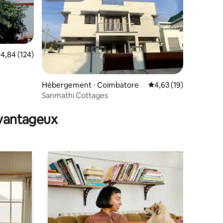
valuation moyenne sur la base de 124 commentaires : 4,84 sur 5
4,84 (124)
yogi
Hébergement ⋅ Coimbatore
Évaluation moyenne su
4,63 (19)
Sanmathi Cottages
ntaires : 4,89 sur 5
avantageux