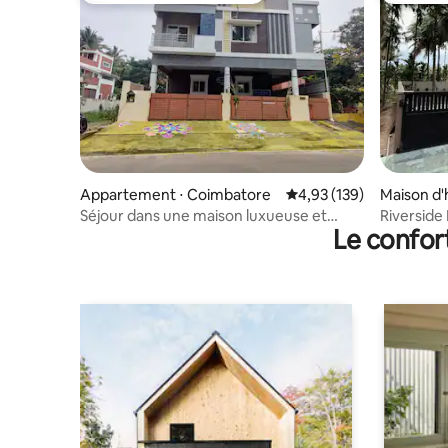
Appartement ⋅ Coimbatore
Évaluation moyenne sur
4,93 (139)
Maison d
Séjour dans une maison luxueuse et
Riverside
Le confor
spacieuse à Vadavalli.