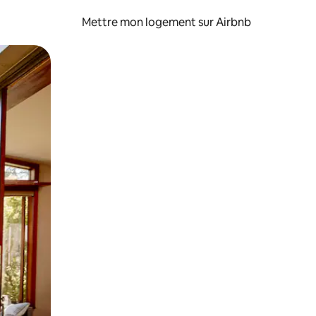
Mettre mon logement sur Airbnb
sant glisser.