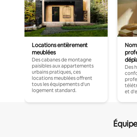
Locations entièrement
Noma
meublées
prof
dépl
Des cabanes de montagne
paisibles aux appartements
Des 
urbains pratiques, ces
confo
locations meublées offrent
profe
tous les équipements d'un
télét
logement standard.
et d'
Équipe