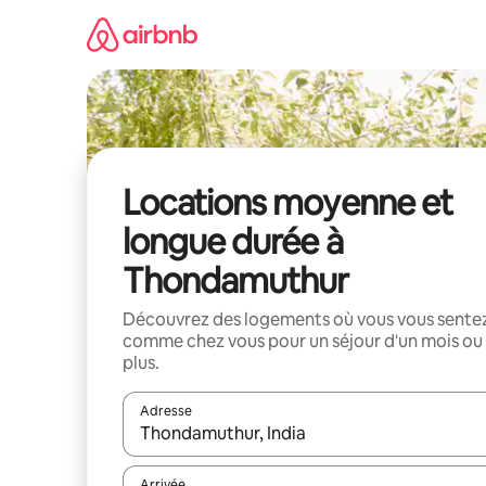
Aller
directement
au
contenu
Locations moyenne et
longue durée à
Thondamuthur
Découvrez des logements où vous vous sente
comme chez vous pour un séjour d'un mois ou
plus.
Adresse
Lorsque les résultats s'affichent, utilisez les flèc
Arrivée