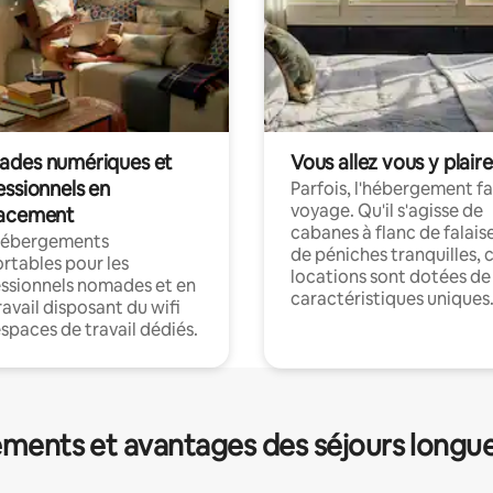
des numériques et
Vous allez vous y plaire
essionnels en
Parfois, l'hébergement fai
voyage. Qu'il s'agisse de
acement
cabanes à flanc de falais
hébergements
de péniches tranquilles, 
rtables pour les
locations sont dotées de
ssionnels nomades et en
caractéristiques uniques
ravail disposant du wifi
espaces de travail dédiés.
ments et avantages des séjours longu