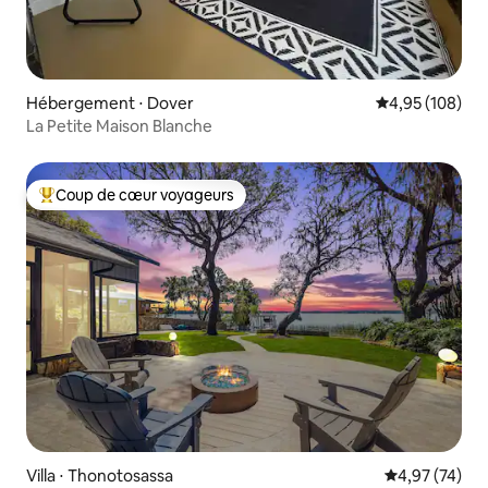
Hébergement ⋅ Dover
Évaluation moy
4,95 (108)
La Petite Maison Blanche
Coup de cœur voyageurs
Coups de cœur voyageurs les plus appréciés
Villa ⋅ Thonotosassa
Évaluation mo
4,97 (74)