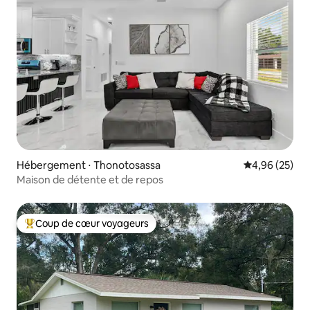
Hébergement ⋅ Thonotosassa
Évaluation mo
4,96 (25)
Maison de détente et de repos
Coup de cœur voyageurs
Coups de cœur voyageurs les plus appréciés