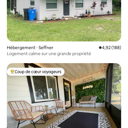
Hébergement ⋅ Seffner
Évaluation moy
4,92 (188)
Logement calme sur une grande propriété
Coup de cœur voyageurs
Coups de cœur voyageurs les plus appréciés