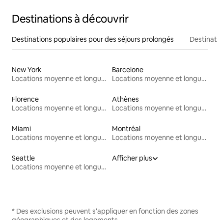
Destinations à découvrir
Destinations populaires pour des séjours prolongés
Destinati
New York
Barcelone
Locations moyenne et longue durée
Locations moyenne et longue durée
Florence
Athènes
Locations moyenne et longue durée
Locations moyenne et longue durée
Miami
Montréal
Locations moyenne et longue durée
Locations moyenne et longue durée
Seattle
Afficher plus
Locations moyenne et longue durée
* Des exclusions peuvent s'appliquer en fonction des zones