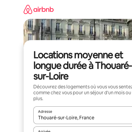
Aller
directement
au
contenu
Locations moyenne et
longue durée à Thouaré-
sur-Loire
Découvrez des logements où vous vous sente
comme chez vous pour un séjour d'un mois ou
plus.
Adresse
Lorsque les résultats s'affichent, utilisez les flèc
Arrivée