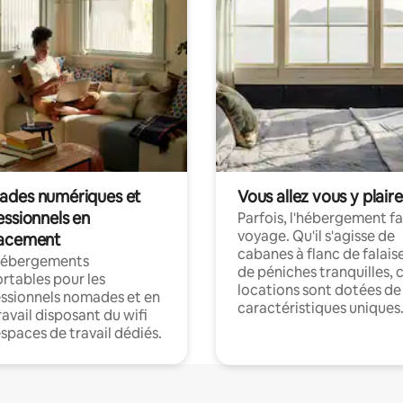
des numériques et
Vous allez vous y plaire
essionnels en
Parfois, l'hébergement fai
voyage. Qu'il s'agisse de
acement
cabanes à flanc de falais
hébergements
de péniches tranquilles, 
rtables pour les
locations sont dotées de
ssionnels nomades et en
caractéristiques uniques
ravail disposant du wifi
espaces de travail dédiés.