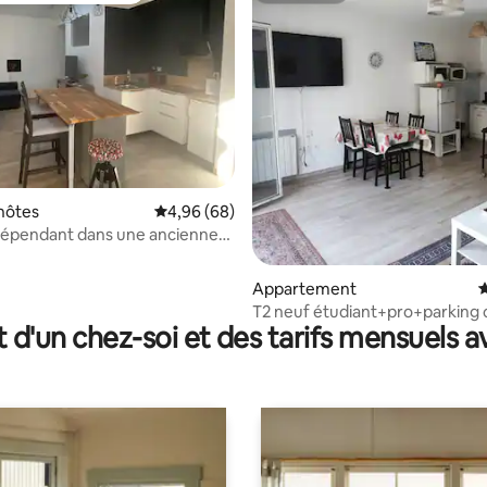
sur la base de 26 commentaires : 5 sur 5
hôtes
Évaluation moyenne sur la base de 68 commen
4,96 (68)
dépendant dans une ancienne
novée
Appartement
É
T2 neuf étudiant+pro+parking 
t d'un chez-soi et des tarifs mensuels 
en sous-sol