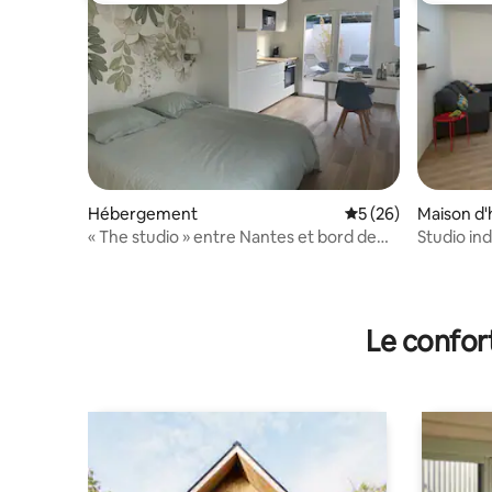
Hébergement
Évaluation moyenne 
5 (26)
Maison d'
« The studio » entre Nantes et bord de
Studio in
Loire
ferme ré
Le confor