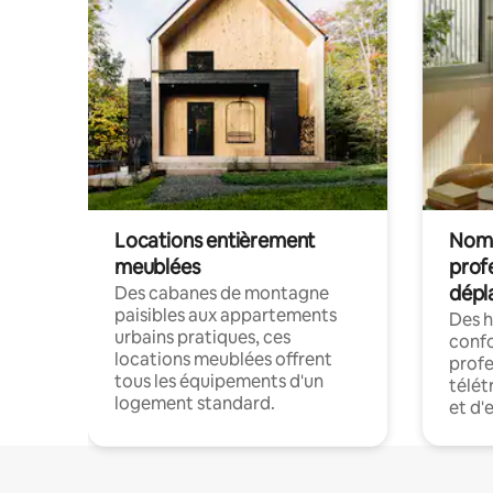
Locations entièrement
Noma
meublées
prof
dépl
Des cabanes de montagne
paisibles aux appartements
Des 
urbains pratiques, ces
confo
locations meublées offrent
profe
tous les équipements d'un
télét
logement standard.
et d'