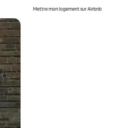
Mettre mon logement sur Airbnb
sant glisser.