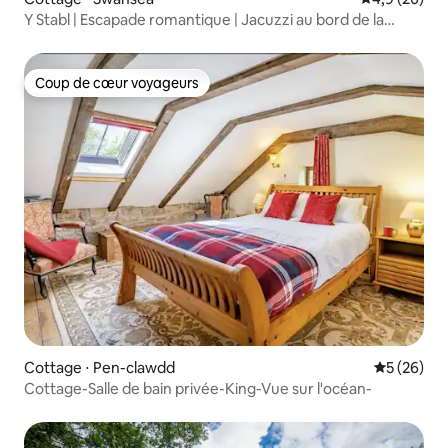
Y Stabl | Escapade romantique | Jacuzzi au bord de la
rivière
Coup de cœur voyageurs
Coup de cœur voyageurs
Cottage ⋅ Pen-clawdd
Évaluation
5 (26)
Cottage-Salle de bain privée-King-Vue sur l'océan-