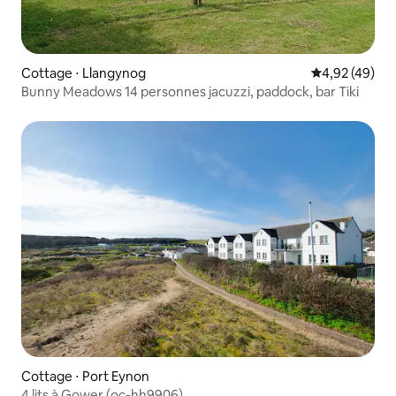
Cottage ⋅ Llangynog
Évaluation mo
4,92 (49)
Bunny Meadows 14 personnes jacuzzi, paddock, bar Tiki
Cottage ⋅ Port Eynon
4 lits à Gower (oc-hh9906)