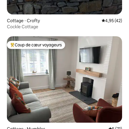
Cottage ⋅ Crofty
Évaluation mo
4,95 (42)
Cockle Cottage
Coup de cœur voyageurs
Coups de cœur voyageurs les plus appréciés
Cottage ⋅ Mumbles
Évaluation
5 (71)