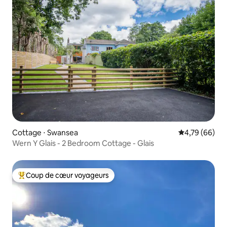
Cottage ⋅ Swansea
Évaluation mo
4,79 (66)
Wern Y Glais - 2 Bedroom Cottage - Glais
Coup de cœur voyageurs
Coups de cœur voyageurs les plus appréciés