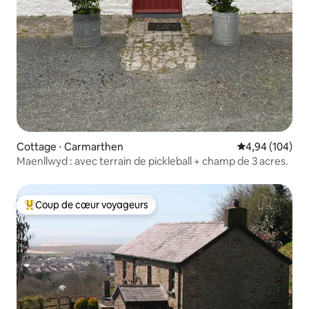
Cottage ⋅ Carmarthen
Évaluation moy
4,94 (104)
Maenllwyd : avec terrain de pickleball + champ de 3 acres.
Coup de cœur voyageurs
Coups de cœur voyageurs les plus appréciés