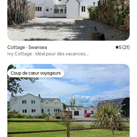
Cottage ⋅ Swansea
Évaluation
5 (21)
Ivy Cottage : idéal pour des vacances
multigénérationnelles
Coup de cœur voyageurs
Coup de cœur voyageurs