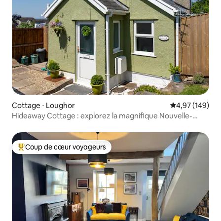
Cottage ⋅ Loughor
Évaluation moy
4,97 (149)
Hideaway Cottage : explorez la magnifique Nouvelle-
Galles du Sud
Coup de cœur voyageurs
Coups de cœur voyageurs les plus appréciés