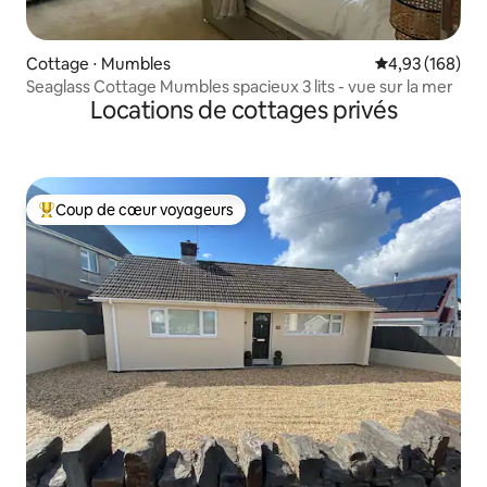
Cottage ⋅ Mumbles
Évaluation moy
4,93 (168)
Seaglass Cottage Mumbles spacieux 3 lits - vue sur la mer
Locations de cottages privés
Coup de cœur voyageurs
Coups de cœur voyageurs les plus appréciés