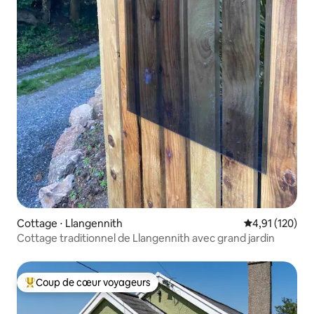
Cottage ⋅ Llangennith
Évaluation moy
4,91 (120)
Cottage traditionnel de Llangennith avec grand jardin
Coup de cœur voyageurs
Coups de cœur voyageurs les plus appréciés