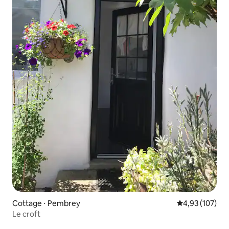
Cottage ⋅ Pembrey
Évaluation moy
4,93 (107)
Le croft