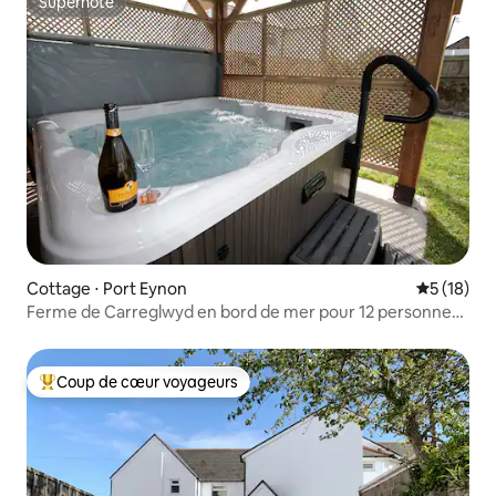
Superhôte
Superhôte
Cottage ⋅ Port Eynon
Évaluation
5 (18)
Ferme de Carreglwyd en bord de mer pour 12 personnes
avec jacuzzi
Coup de cœur voyageurs
Coups de cœur voyageurs les plus appréciés