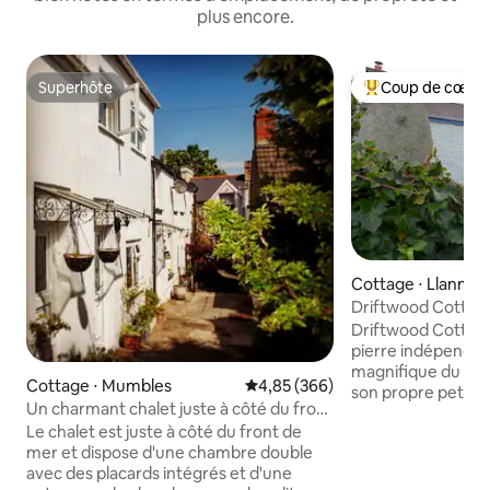
plus encore.
Superhôte
Coup de cœur 
Superhôte
Coups de cœur vo
Cottage ⋅ Llanma
Driftwood Cottag
escapade parfaite 
Driftwood Cottage
pierre indépenda
magnifique du XVII
Cottage ⋅ Mumbles
Évaluation moyenne sur la base 
4,85 (366)
son propre petit ja
Un charmant chalet juste à côté du front
hameau idyllique 
de mer.
Le chalet est juste à côté du front de
Gower. Une prom
mer et dispose d'une chambre double
la propriété mène 
avec des placards intégrés et d'une
naturelle national