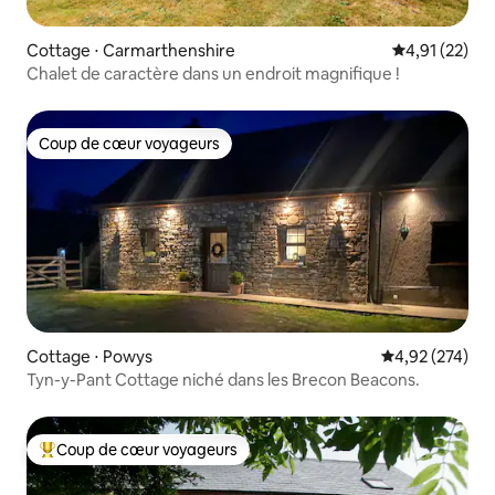
Cottage ⋅ Carmarthenshire
Évaluation mo
4,91 (22)
Chalet de caractère dans un endroit magnifique !
Coup de cœur voyageurs
Coup de cœur voyageurs
Cottage ⋅ Powys
Évaluation moy
4,92 (274)
Tyn-y-Pant Cottage niché dans les Brecon Beacons.
Coup de cœur voyageurs
Coups de cœur voyageurs les plus appréciés