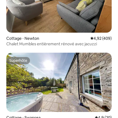
Cottage ⋅ Newton
Évaluation moy
4,92 (409)
Chalet Mumbles entièrement rénové avec jacuzzi
Superhôte
Superhôte
Cottage ⋅ Swansea
Évaluation m
4,9 (20)