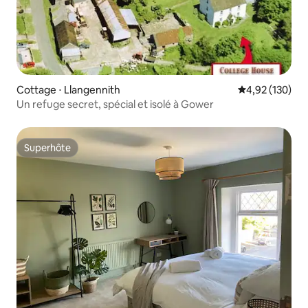
Cottage ⋅ Llangennith
Évaluation moy
4,92 (130)
Un refuge secret, spécial et isolé à Gower
Superhôte
Superhôte