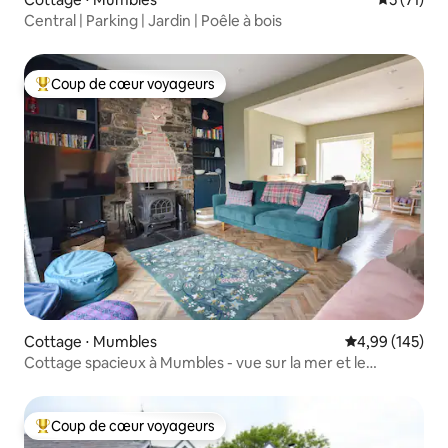
Central | Parking | Jardin | Poêle à bois
Coup de cœur voyageurs
Coups de cœur voyageurs les plus appréciés
Cottage ⋅ Mumbles
Évaluation moy
4,99 (145)
Cottage spacieux à Mumbles - vue sur la mer et le
château
Coup de cœur voyageurs
Coups de cœur voyageurs les plus appréciés