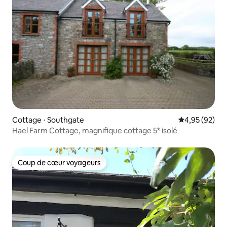
Cottage ⋅ Southgate
Évaluation mo
4,95 (92)
Hael Farm Cottage, magnifique cottage 5* isolé
Coup de cœur voyageurs
Coup de cœur voyageurs