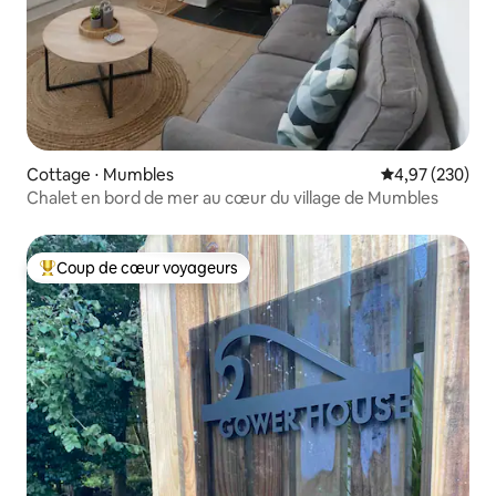
Cottage ⋅ Mumbles
Évaluation moy
4,97 (230)
Chalet en bord de mer au cœur du village de Mumbles
Coup de cœur voyageurs
Coups de cœur voyageurs les plus appréciés