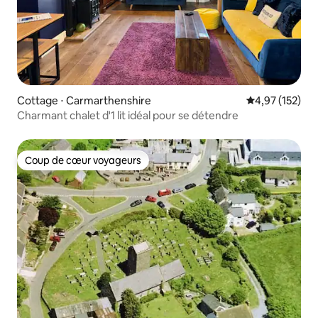
Cottage ⋅ Carmarthenshire
Évaluation moy
4,97 (152)
Charmant chalet d'1 lit idéal pour se détendre
Coup de cœur voyageurs
Coup de cœur voyageurs