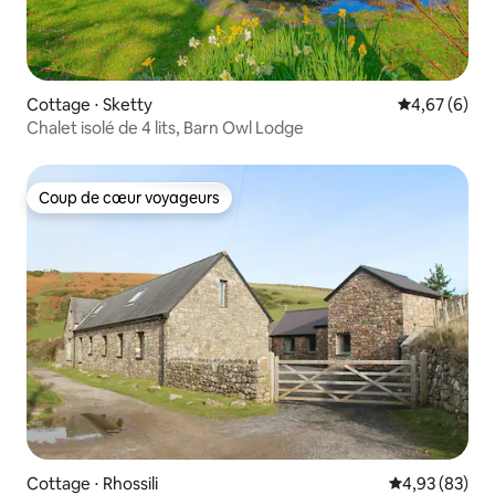
Cottage ⋅ Sketty
Évaluation m
4,67 (6)
Chalet isolé de 4 lits, Barn Owl Lodge
Coup de cœur voyageurs
Coup de cœur voyageurs
Cottage ⋅ Rhossili
Évaluation mo
4,93 (83)