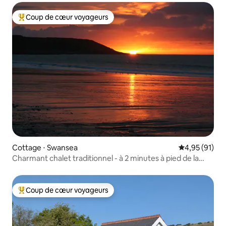
Coup de cœur voyageurs
Coups de cœur voyageurs les plus appréciés
Cottage ⋅ Swansea
Évaluation mo
4,95 (91)
Charmant chalet traditionnel - à 2 minutes à pied de la
plage
Coup de cœur voyageurs
Coups de cœur voyageurs les plus appréciés