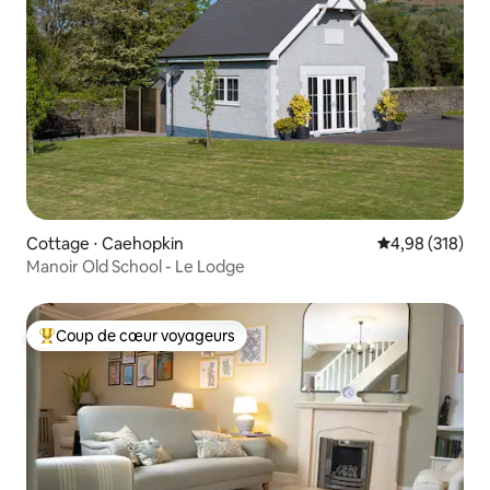
Cottage ⋅ Caehopkin
Évaluation moy
4,98 (318)
Manoir Old School - Le Lodge
Coup de cœur voyageurs
Coups de cœur voyageurs les plus appréciés