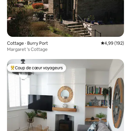
Cottage ⋅ Burry Port
Évaluation moy
4,99 (192)
Margaret 's Cottage
Coup de cœur voyageurs
Coups de cœur voyageurs les plus appréciés